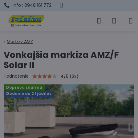
Info : 0948 161 772
Markízy AMZ
Vonkajšia markíza AMZ/F
Solar II
Hodnotenie
4
/
5
(
2
x)
Doprava zdarma
Dodanie do 2 týždňov