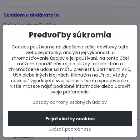
Skladom u dodávateľa
740,46 €
Zľava
74,05 €
666,41 €
Predvoľby súkromia
Cookies používame na zlepšenie vašej návštevy tejto
webovej stránky, analýzu jej výkonnosti a
Do košíka
zhromažďovanie údajov o jej používaní. Na tento účel
môžeme použiť nástroje a služby tretích strán a
zhromaždené údaje sa môžu preniesť k partnerom v EÚ,
Otázka k produktu
Doručenia
USA alebo iných krajinách. Kliknutím na „Prijať všetky
cookies“ vyjadrujete svoj súhlas s týmto spracovaním.
Nižšie môžete nájsť podrobné informácie alebo upraviť
Výrobca:
svoje preferencie.
Zásady ochrany osobných údajov
Popis
Prijať všetky cookies
Ukázať podrobnosti
Predchádzajúci
Nasledujúci produkt
produkt