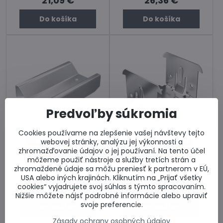
21,09 €
26,36 €
Do košíka
Do košíka
Predvoľby súkromia
Cookies používame na zlepšenie vašej návštevy tejto
Dodanie 3-5 dní
Dodanie 3-5 dní
webovej stránky, analýzu jej výkonnosti a
zhromažďovanie údajov o jej používaní. Na tento účel
Spojka K01 CD00
Krížová spojka K09
môžeme použiť nástroje a služby tretích strán a
Spojovací kus na spájanie
Krížová spojka zohnutá.
zhromaždené údaje sa môžu preniesť k partnerom v EÚ,
CD profilov. Cena ks.
Cena za ks.
USA alebo iných krajinách. Kliknutím na „Prijať všetky
Skladom u dodávateľa
Skladom u dodávateľa
cookies“ vyjadrujete svoj súhlas s týmto spracovaním.
0,21 €
0,28 €
Nižšie môžete nájsť podrobné informácie alebo upraviť
svoje preferencie.
Do košíka
Do košíka
Zásady ochrany osobných údajov