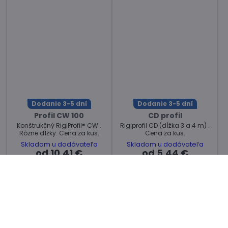
Dodanie 3-5 dní
Dodanie 3-5 dní
Profil CW 100
CD profil
Konštrukčný RigiProfil® CW .
Rigiprofil CD (dĺžka 3 a 4 m) .
Rôzne dĺžky. Cena za kus.
Cena za kus.
Skladom u dodávateľa
Skladom u dodávateľa
od 10,41 €
od 5,44 €
Zobraziť
Zobraziť