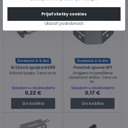
Prijať všetky cookies
Ukázať podrobnosti
Dodanie 3-5 dní
Dodanie 3-5 dní
Krížová spojka K099
Poistná spona SF1
Krížová spojka. Cena za ks.
Dvojpero na predĺženie
závesných drôtov. Cena za
ks.
Skladom u dodávateľa
Skladom u dodávateľa
0,22 €
0,17 €
Do košíka
Do košíka