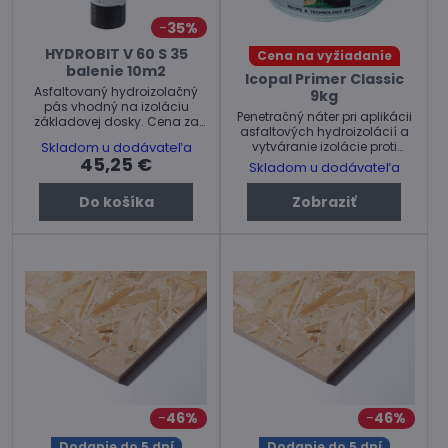
35%
HYDROBIT V 60 S 35
Cena na vyžiadanie
balenie 10m2
Icopal Primer Classic
Asfaltovaný hydroizolačný
9kg
pás vhodný na izoláciu
Penetračný náter pri aplikácii
základovej dosky. Cena za
asfaltových hydroizolácií a
balenie
vytváranie izolácie proti
Skladom u dodávateľa
45,25 €
vlhkosti.
Skladom u dodávateľa
Do košíka
Zobraziť
46%
46%
Dodanie do 5 dní
Dodanie do 5 dní