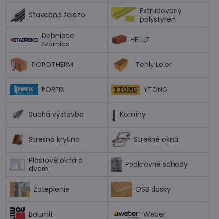
Extrudovaný
Stavebné železo
polystyrén
Debniace
HELUZ
tvárnice
POROTHERM
Tehly Leier
PORFIX
YTONG
Suchá výstavba
Komíny
Strešná krytina
Strešné okná
Plastové okná a
Podkrovné schody
dvere
Zateplenie
OSB dosky
Baumit
Weber