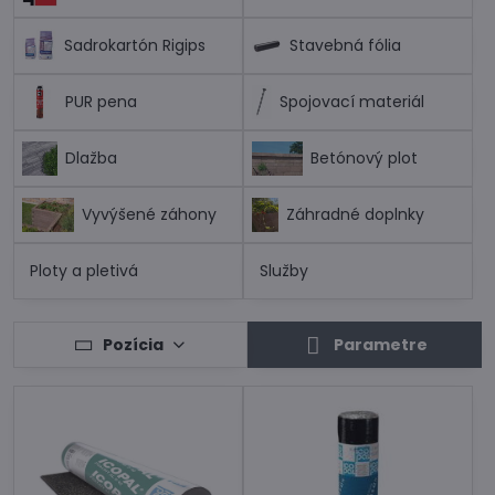
Sadrokartón Rigips
Stavebná fólia
PUR pena
Spojovací materiál
Dlažba
Betónový plot
Vyvýšené záhony
Záhradné doplnky
Ploty a pletivá
Služby
Pozícia
Parametre