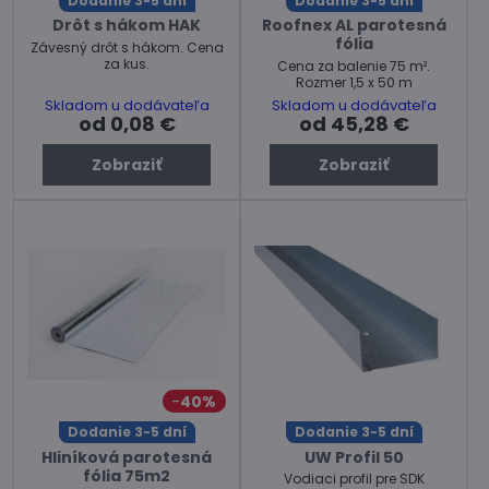
Dodanie 3-5 dní
Dodanie 3-5 dní
Drôt s hákom HAK
Roofnex AL parotesná
fólia
Závesný drôt s hákom. Cena
za kus.
Cena za balenie 75 m².
Rozmer 1,5 x 50 m
Skladom u dodávateľa
Skladom u dodávateľa
od 0,08 €
od 45,28 €
Zobraziť
Zobraziť
40%
Dodanie 3-5 dní
Dodanie 3-5 dní
Hliníková parotesná
UW Profil 50
fólia 75m2
Vodiaci profil pre SDK