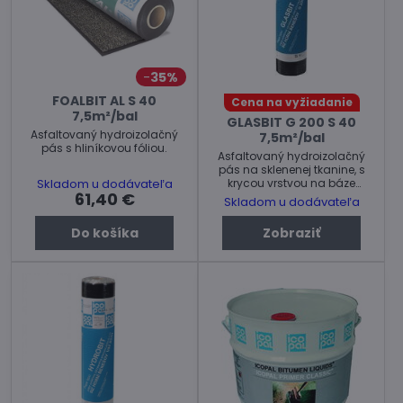
35%
FOALBIT AL S 40
Cena na vyžiadanie
7,5m²/bal
GLASBIT G 200 S 40
Asfaltovaný hydroizolačný
7,5m²/bal
pás s hliníkovou fóliou.
Asfaltovaný hydroizolačný
pás na sklenenej tkanine, s
krycou vrstvou na báze
Skladom u dodávateľa
61,40 €
oxidovaného asfaltu s
Skladom u dodávateľa
plnidlom, na vrchnej strane
jemným minerálnym
Do košíka
Zobraziť
posypom a na spodnej
strane separačnou fóliou. Je
určený na použitie vo
viacvrstvových
hydroizolačných systémoch
plochých striech a v
systémoch spodných
stavieb ako pás proti tlakovej
vode typ T. Neodporúča sa
jeho používanie ako vrchná
vrstva...