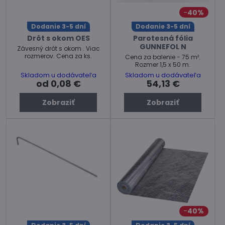
40%
Dodanie 3-5 dní
Dodanie 3-5 dní
Drôt s okom OES
Parotesná fólia
GUNNEFOL N
Závesný drôt s okom . Viac
rozmerov. Cena za ks.
Cena za balenie - 75 m².
Rozmer 1,5 x 50 m.
Skladom u dodávateľa
Skladom u dodávateľa
od 0,08 €
54,13 €
Zobraziť
Zobraziť
40%