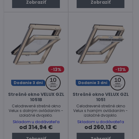
Zobraziť
Zobraziť
13%
13%
Dodanie 3 dni
Dodanie 3 dni
Strešné okno VELUX GZL
Strešné okno VELUX GZL
1051B
1051
Celodrevené strešné okno
Celodrevené strešné okno
Velux s dolným ovládaním -
Velux s horným ovládaním -
izolačné dvojsklo.
izolačné dvojsklo.
Skladom u dodávateľa
Skladom u dodávateľa
od 314,94 €
od 260,13 €
Zobraziť
Zobraziť