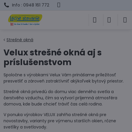
Info : 0948 161 772
Strešné okná
Velux strešné okná aj s
príslušenstvom
Spoločne s výrobkami Velux Vám prinášame príležitosť
presvetliť a zároveň zatraktívniť akýkoľvek bytový priestor.
Strešné okná privedú do domu viac denného svetla a
čerstvého vzduchu, čím sa vytvorí príjemná atmosféra
domova, kde bude chcieť tráviť čas celá rodina.
V ponuka výrobkov VELUX zahŕňa strešné okná pre
novostavby, varianty pre výmenu starších okien, rôzne
svetlíky a svetlovody.