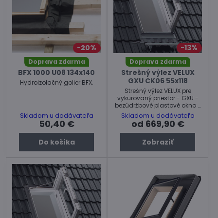
20%
13%
Doprava zdarma
Doprava zdarma
BFX 1000 U08 134x140
Strešný výlez VELUX
GXU CK06 55x118
Hydroizolačný golier BFX.
Strešný výlez VELUX pre
vykurovaný priestor - GXU -
bezúdržbové plastové okno s
dreveným jadrom.
Skladom u dodávateľa
Skladom u dodávateľa
50,40 €
od 669,90 €
Do košíka
Zobraziť