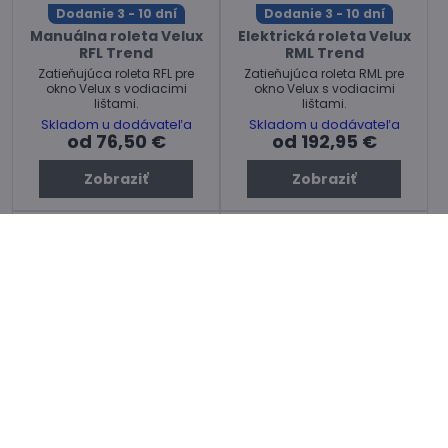
Dodanie 3 - 10 dní
Dodanie 3 - 10 dní
Manuálna roleta Velux
Elektrická roleta Velux
RFL Trend
RML Trend
Zatieňujúca roleta RFL pre
Zatieňujúca roleta RML pre
okno Velux s vodiacimi
okno Velux s vodiacimi
lištami.
lištami.
Skladom u dodávateľa
Skladom u dodávateľa
od 76,50 €
od 192,95 €
Zobraziť
Zobraziť
15%
15%
Dodanie 3 - 10 dní
Dodanie 3 - 10 dní
Solárna roleta Velux
Elektrická roleta Velux