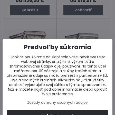
od 426,30 €
od 515,91 €
Zobraziť
Zobraziť
Predvoľby súkromia
Cookies používame na zlepšenie vašej návštevy tejto
webovej stránky, analýzu jej výkonnosti a
13%
13%
zhromažďovanie údajov o jej používaní. Na tento účel
môžeme použiť nástroje a služby tretích strán a
zhromaždené údaje sa môžu preniesť k partnerom v EÚ,
Dodanie 3 dni
Dodanie 3 dni
USA alebo iných krajinách. Kliknutím na „Prijať všetky
cookies“ vyjadrujete svoj súhlas s týmto spracovaním.
Strešné okno VELUX
Strešné okno VELUX
Nižšie môžete nájsť podrobné informácie alebo upraviť
GNL 1064
GNU 0064
svoje preferencie.
Drevené výklopno-kyvné
Biele bezúdržbové výklopno-
strešné okná. Cena za kus.
kyvné strešné okná. Cena za
Zásady ochrany osobných údajov
kus.
Skladom u dodávateľa
Skladom u dodávateľa
od 574,20 €
od 673,38 €