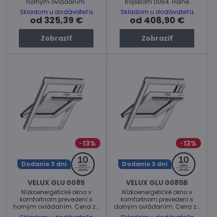
horným ovládaním.
trojsklom 0064. Horné
ovládanie.
Skladom u dodávateľa
Skladom u dodávateľa
od 325,39 €
od 408,90 €
Zobraziť
Zobraziť
13%
13%
Dodanie 3 dni
Dodanie 3 dni
VELUX GLU 0085
VELUX GLU 0085B
Nízkoenergetické okno v
Nízkoenergetické okno v
komfortnom prevedení s
komfortnom prevedení s
horným ovládaním. Cena za
dolným ovládaním. Cena za
ks.
ks.