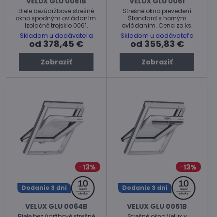
VELUX GLU 0061B
VELUX GLU 0061
Biele bezúdržbové strešné
Strešné okno prevedení
okno spodným ovládaním.
Štandard s horným
Izolačné trojsklo 0061.
ovládaním. Cena za ks.
Skladom u dodávateľa
Skladom u dodávateľa
od 378,45 €
od 355,83 €
Zobraziť
Zobraziť
13%
13%
Dodanie 3 dni
Dodanie 3 dni
VELUX GLU 0064B
VELUX GLU 0051B
Biele bez údržbové strešné
Strešné okno Velux v