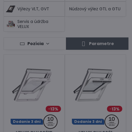
Výlezy VLT, GVT
Núdzový výlez GTL a GTU
Servis a údržba
VELUX
Pozícia
Parametre
13%
13%
Dodanie 3 dni
Dodanie 3 dni