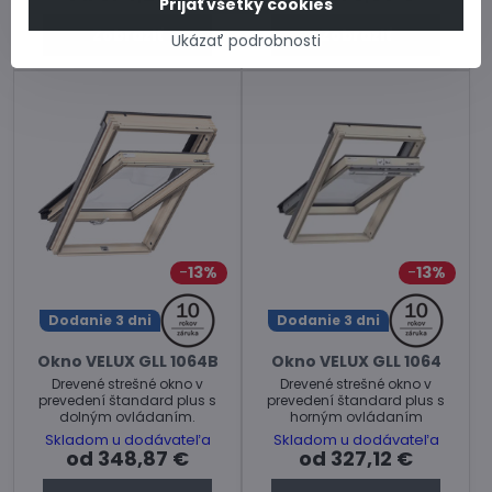
Prijať všetky cookies
Zobraziť
Zobraziť
Ukázať podrobnosti
13%
13%
Dodanie 3 dni
Dodanie 3 dni
Okno VELUX GLL 1064B
Okno VELUX GLL 1064
Drevené strešné okno v
Drevené strešné okno v
prevedení štandard plus s
prevedení štandard plus s
dolným ovládaním.
horným ovládaním
Skladom u dodávateľa
Skladom u dodávateľa
od 348,87 €
od 327,12 €