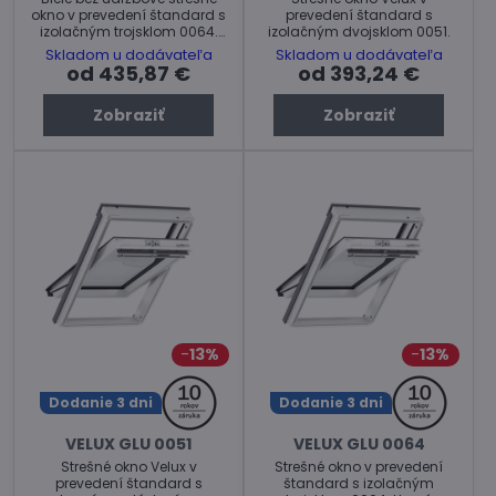
okno v prevedení štandard s
prevedení štandard s
izolačným trojsklom 0064.
izolačným dvojsklom 0051.
Dolné ovládanie kľučkou.
Skladom u dodávateľa
Skladom u dodávateľa
od 435,87 €
od 393,24 €
Zobraziť
Zobraziť
13%
13%
Dodanie 3 dni
Dodanie 3 dni
VELUX GLU 0051
VELUX GLU 0064
Strešné okno Velux v
Strešné okno v prevedení
prevedení štandard s
štandard s izolačným