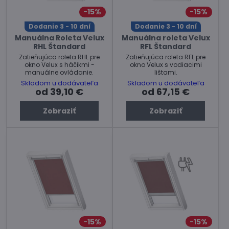
15%
15%
Dodanie 3 - 10 dní
Dodanie 3 - 10 dní
Manuálna Roleta Velux
Manuálna roleta Velux
RHL Štandard
RFL Štandard
Zatieňujúca roleta RHL pre
Zatieňujúca roleta RFL pre
okno Velux s háčikmi -
okno Velux s vodiacimi
manuálne ovládanie.
lištami.
Skladom u dodávateľa
Skladom u dodávateľa
od 39,10 €
od 67,15 €
Zobraziť
Zobraziť
15%
15%