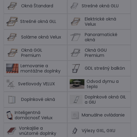
Okná Štandard
Strešné okná GLU
Elektrické okná
Strešné okná GLL
Velux
Panoramatické
Solárne okná Velux
okná
Okná GGL
Okná GGU
Premium
Premium
Lemovanie a
GDL strešný balkón
montážne doplnky
Odvod dymu a
Svetlovody VELUX
tepla
Doplnkové okná GIL
Doplnkové okná
a GIU
Inteligentná
Manuálne ovládanie
domácnosť Velux
Vonkajšie a
Výlezy GXL, GXU
vnútorné doplnky