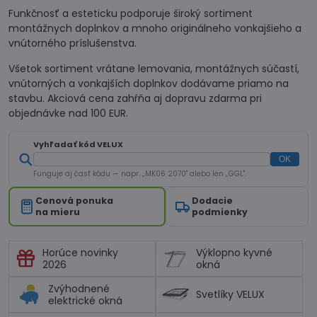
Funkčnosť a esteticku podporuje široký sortiment
montážnych doplnkov a mnoho originálneho vonkajšieho a
vnútorného príslušenstva.
Všetok sortiment vrátane lemovania, montážnych súčastí,
vnútorných a vonkajších doplnkov dodávame priamo na
stavbu. Akciová cena zahŕňa aj dopravu zdarma pri
objednávke nad 100 EUR.
Vyhľadať kód VELUX
OK
Funguje aj časť kódu — napr. „MK06 2070" alebo len „GGL".
Cenová ponuka
Dodacie
na mieru
podmienky
Horúce novinky
Výklopno kyvné
2026
okná
Zvýhodnené
Svetlíky VELUX
elektrické okná