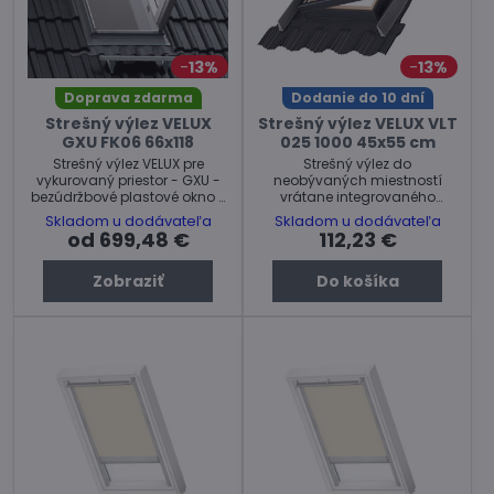
13%
13%
Doprava zdarma
Dodanie do 10 dní
Strešný výlez VELUX
Strešný výlez VELUX VLT
GXU FK06 66x118
025 1000 45x55 cm
Strešný výlez VELUX pre
Strešný výlez do
vykurovaný priestor - GXU -
neobývaných miestností
bezúdržbové plastové okno s
vrátane integrovaného
dreveným jadrom.
lemovnia Velux VLT. Rozmer
Skladom u dodávateľa
Skladom u dodávateľa
45 x 55 cm.
od 699,48 €
112,23 €
Zobraziť
Do košíka