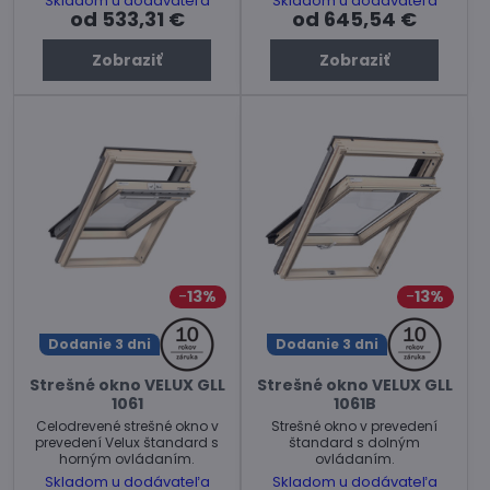
Skladom u dodávateľa
Skladom u dodávateľa
od 533,31 €
od 645,54 €
Zobraziť
Zobraziť
13%
13%
Dodanie 3 dni
Dodanie 3 dni
Strešné okno VELUX GLL
Strešné okno VELUX GLL
1061
1061B
Celodrevené strešné okno v
Strešné okno v prevedení
prevedení Velux štandard s
štandard s dolným
horným ovládaním.
ovládaním.
Skladom u dodávateľa
Skladom u dodávateľa