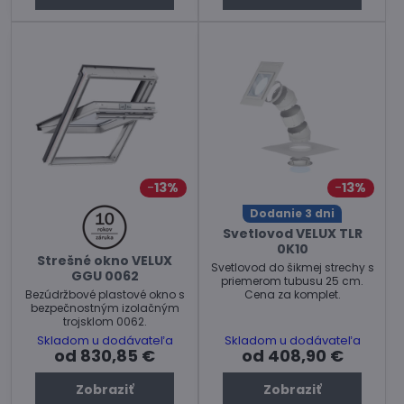
13%
13%
Dodanie 3 dni
Svetlovod VELUX TLR
0K10
Strešné okno VELUX
Svetlovod do šikmej strechy s
GGU 0062
priemerom tubusu 25 cm.
Bezúdržbové plastové okno s
Cena za komplet.
bezpečnostným izolačným
trojsklom 0062.
Skladom u dodávateľa
Skladom u dodávateľa
od 830,85 €
od 408,90 €
Zobraziť
Zobraziť