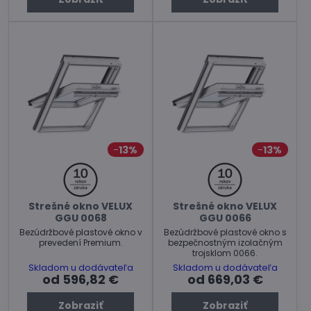
13%
13%
Strešné okno VELUX
Strešné okno VELUX
GGU 0068
GGU 0066
Bezúdržbové plastové okno v
Bezúdržbové plastové okno s
prevedení Premium.
bezpečnostným izolačným
trojsklom 0066.
Skladom u dodávateľa
Skladom u dodávateľa
od 596,82 €
od 669,03 €
Zobraziť
Zobraziť