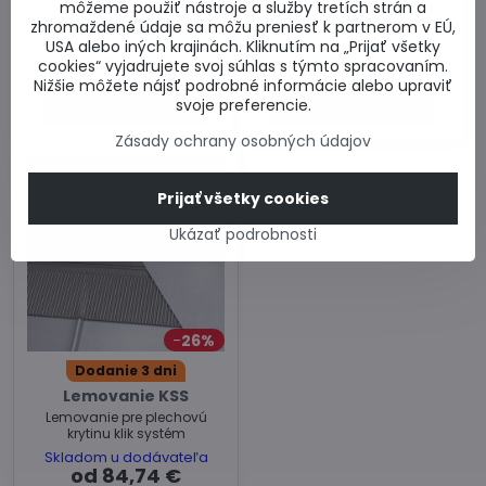
Lemovanie KLS
Lemovanie KUF
môžeme použiť nástroje a služby tretích strán a
Lemovanie pre plochú krytinu.
Univerzálne lemovanie
zhromaždené údaje sa môžu preniesť k partnerom v EÚ,
USA alebo iných krajinách. Kliknutím na „Prijať všetky
Skladom u dodávateľa
Skladom u dodávateľa
od 84,65 €
od 84,74 €
cookies“ vyjadrujete svoj súhlas s týmto spracovaním.
Nižšie môžete nájsť podrobné informácie alebo upraviť
svoje preferencie.
Zobraziť
Zobraziť
Zásady ochrany osobných údajov
Prijať všetky cookies
Ukázať podrobnosti
26%
Dodanie 3 dni
Lemovanie KSS
Lemovanie pre plechovú
krytinu klik systém
Skladom u dodávateľa
od 84,74 €