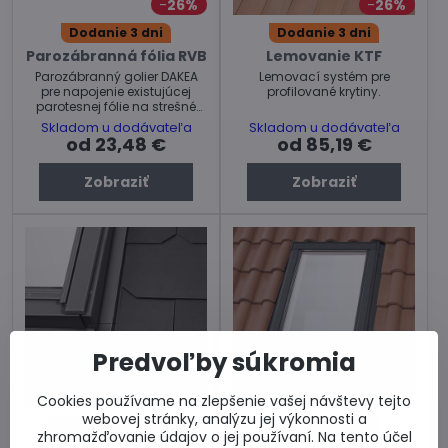
26%
26%
Dodanie 3 dni
Dodanie 3 dni
Parozábranná fólia RVB
Lemovanie KTF
Parozábranný golier DAKEA
Lemovací systém pre
pre napojenie existujúcej
profilované krytiny.
parotesnej fólie na strešné
okno.
Skladom u dodávateľa
Skladom u dodávateľa
od 23,48 €
od 85,19 €
Zobraziť
Zobraziť
Predvoľby súkromia
26%
26%
Cookies používame na zlepšenie vašej návštevy tejto
webovej stránky, analýzu jej výkonnosti a
Dodanie 15-20 dní
Dodanie 3 dni
zhromažďovanie údajov o jej používaní. Na tento účel