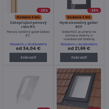
26%
26%
Dodanie 3 dni
Dodanie 3 dni
Zatepľujúci penový
Hydroizolačný golier
rám IFC
RCF
Penový izoláčný golier Dakea
Golier RUC je určený na
IFC.
ochranu strechy a
vodotesnosť strešnej
konštrukcie.
Skladom u dodávateľa
Skladom u dodávateľa
od 34,04 €
od 21,66 €
Zobraziť
Zobraziť