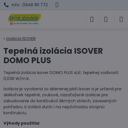
Info : 0948 161 772
Izolácia ISOVER
Tepelná izolácia ISOVER
DOMO PLUS
Tepelná izolácia Isover DOMO PLUS súč. tepelnej vodivosti:
0,038 W/m.K.
Izolácia je vyrobená zo sklenenej plsti Isover a je určená pre
akékoľvek tepelné, zvukové, nazaťažené izolácie pre
zabudovanie do konštrukcií šikmých striech, zavesených
pohľadov, k izolácii dutín i na nepôchodziu stropnú
konštrukciu.
Výhody použitia: