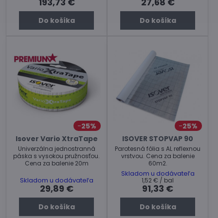
193,73 €
27,68 €
Do košíka
Do košíka
25%
25%
Isover Vario XtraTape
ISOVER STOPVAP 90
Univerzálna jednostranná
Parotesná fólia s AL reflexnou
páska s vysokou pružnosťou.
vrstvou. Cena za balenie
Cena za balenie 20m
60m2.
Skladom u dodávateľa
Skladom u dodávateľa
1,52 €
/ bal
29,89 €
91,33 €
Do košíka
Do košíka