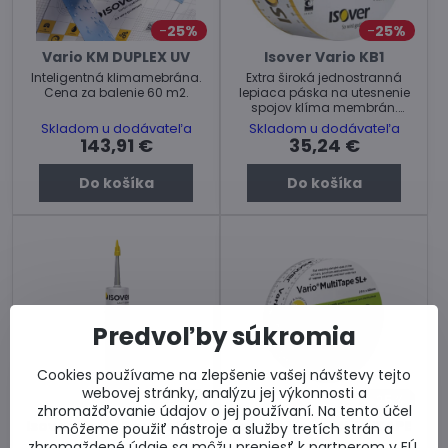
25%
25%
Vario KM DUPLEX UV
Isover Vario KB1
Inteligentná klimamebrána.
Extra široká jednostranná
Cena za balenie 60 m2.
lepiaca páska na utesnenie
spojov klíma membrán.
Cena za balenie 40m.
Skladom u dodávateľa
Skladom u dodávateľa
143,91 €
35,24 €
Do košíka
Do košíka
Predvoľby súkromia
Cookies používame na zlepšenie vašej návštevy tejto
webovej stránky, analýzu jej výkonnosti a
25%
25%
zhromažďovanie údajov o jej používaní. Na tento účel
Isover Vario DoubleFit +
Isover Vario MULTITAPE
môžeme použiť nástroje a služby tretích strán a
SL +
zhromaždené údaje sa môžu preniesť k partnerom v EÚ,
Tesniaci tmel pre