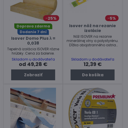
25%
5%
Isover nôž na rezanie
Doprava zdarma
izolácie
Dodanie 7 dní
Nôž ISOVER na rezanie
Isover Domo Plus λ =
minerálnej vlny a polystyrénu.
0,038
Dĺžka obojstranného ostria
Tepelná izolácia ISOVER rôzne
280 mm, hrúbka 1,5 mm.
hrúbky. Cena za balenie.
Skladom u dodávateľa
Skladom u dodávateľa
od 49,28 €
12,39 €
Zobraziť
Do košíka