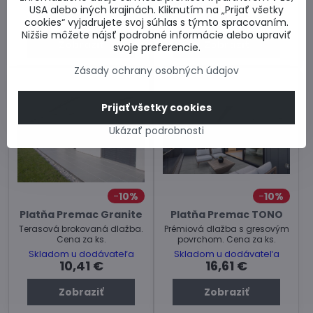
Skladom u dodávateľa
Skladom u dodávateľa
USA alebo iných krajinách. Kliknutím na „Prijať všetky
8,63 €
12,62 €
cookies“ vyjadrujete svoj súhlas s týmto spracovaním.
Nižšie môžete nájsť podrobné informácie alebo upraviť
Zobraziť
Zobraziť
svoje preferencie.
Zásady ochrany osobných údajov
Prijať všetky cookies
Ukázať podrobnosti
10%
10%
Platňa Premac Granite
Platňa Premac TONO
Terasová brokovaná dlažba.
Prémiová dlažba s gresovým
Cena za ks.
povrchom. Cena za ks.
Skladom u dodávateľa
Skladom u dodávateľa
10,41 €
16,61 €
Zobraziť
Zobraziť