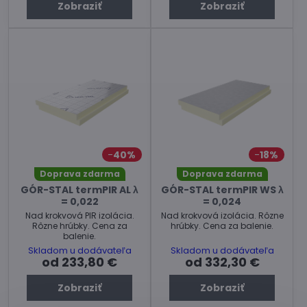
Zobraziť
Zobraziť
40%
18%
Doprava zdarma
Doprava zdarma
GÓR-STAL termPIR AL λ
GÓR-STAL termPIR WS λ
= 0,022
= 0,024
Nad krokvová PIR izolácia.
Nad krokvová izolácia. Rôzne
Rôzne hrúbky. Cena za
hrúbky. Cena za balenie.
balenie.
Skladom u dodávateľa
Skladom u dodávateľa
od 233,80 €
od 332,30 €
Zobraziť
Zobraziť