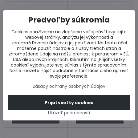
Predvoľby súkromia
Cookies používame na zlepšenie vašej návštevy tejto
webovej stránky, analýzu jej výkonnosti a
zhromažďovanie údajov o jej používaní. Na tento účel
môžeme použiť nástroje a služby tretích strán a
zhromaždené údaje sa môžu preniesť k partnerom v EÚ,
16%
16%
USA alebo iných krajinách. Kliknutím na „Prijať všetky
cookies“ vyjadrujete svoj súhlas s týmto spracovaním.
Doprava zdarma
Doprava zdarma
Nižšie môžete nájsť podrobné informácie alebo upraviť
PUREN FD-L λD 022
Kotviace skrutky (
svoje preferencie.
75ks)
Tepelná izolácia plochej
strechy. Cena za balenie.
Skrutky na kotvenie
Zásady ochrany osobných údajov
nadkrokvovej izolácie do
krokiev. Rôzne hrúbky. Cena
za balenie 75ks.
Skladom u dodávateľa
Skladom u dodávateľa
Prijať všetky cookies
od 95,22 €
od 82,66 €
Ukázať podrobnosti
Zobraziť
Zobraziť