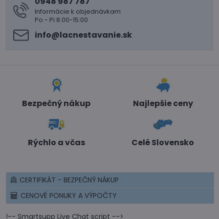
0948 987 787
Informácie k objednávkam
Po - Pi 8:00-15:00
info​@lacnestavanie​.sk
Bezpečný nákup
Najlepšie ceny
Rýchlo a včas
Celé Slovensko
CERTIFIKÁT - BEZPEČNÝ NÁKUP
CENOVÉ PONUKY A VÝPOČTY
!-- Smartsupp Live Chat script -->