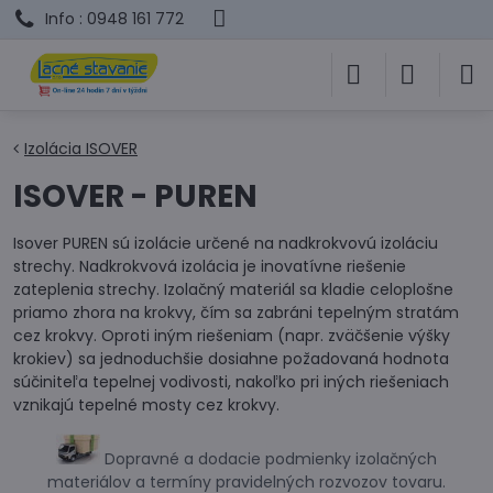
Info : 0948 161 772
Izolácia ISOVER
ISOVER - PUREN
Isover PUREN sú izolácie určené na nadkrokvovú izoláciu
strechy. Nadkrokvová izolácia je inovatívne riešenie
zateplenia strechy. Izolačný materiál sa kladie celoplošne
priamo zhora na krokvy, čím sa zabráni tepelným stratám
cez krokvy. Oproti iným riešeniam (napr. zväčšenie výšky
krokiev) sa jednoduchšie dosiahne požadovaná hodnota
súčiniteľa tepelnej vodivosti, nakoľko pri iných riešeniach
vznikajú tepelné mosty cez krokvy.
Dopravné a dodacie podmienky izolačných
materiálov a termíny pravidelných rozvozov tovaru.