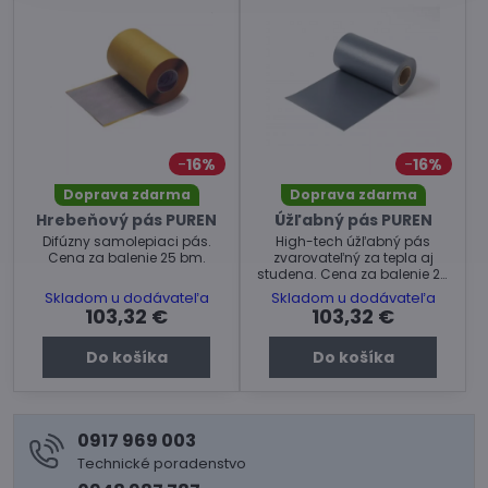
16%
16%
Doprava zdarma
Doprava zdarma
Hrebeňový pás PUREN
Úžľabný pás PUREN
Difúzny samolepiaci pás.
High-tech úžľabný pás
Cena za balenie 25 bm.
zvarovateľný za tepla aj
studena. Cena za balenie 20
bm.
Skladom u dodávateľa
Skladom u dodávateľa
103,32 €
103,32 €
Do košíka
Do košíka
0917 969 003
Technické poradenstvo