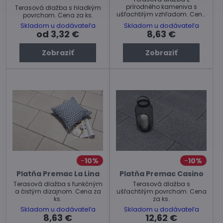
prírodného kameniva s
Terasová dlažba s hladkým
ušľachtilým vzhľadom. Cena
povrchom. Cena za ks.
za ks.
Skladom u dodávateľa
Skladom u dodávateľa
od 3,32 €
8,63 €
Zobraziť
Zobraziť
10%
10%
Platňa Premac La Lina
Platňa Premac Casino
Terasová dlažba s funkčným
Terasová dlažba s
a čistým dizajnom. Cena za
ušľachtilým povrchom. Cena
ks.
za ks.
Skladom u dodávateľa
Skladom u dodávateľa
8,63 €
12,62 €