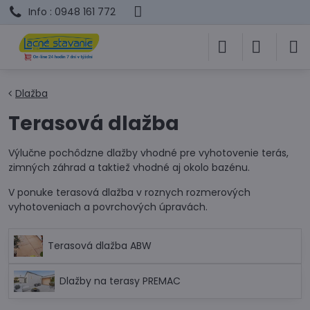
Info : 0948 161 772
Dlažba
Terasová dlažba
Výlučne pochôdzne dlažby vhodné pre vyhotovenie terás,
zimných záhrad a taktiež vhodné aj okolo bazénu.
V ponuke terasová dlažba v roznych rozmerových
vyhotoveniach a povrchových úpravách.
Terasová dlažba ABW
Dlažby na terasy PREMAC