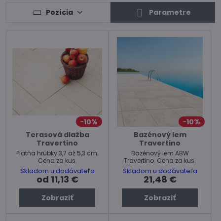
Pozícia
Parametre
10%
10%
Terasová dlažba
Bazénový lem
Travertino
Travertino
Platňa hrúbky 3,7 až 5,3 cm.
Bazénový lem ABW
Cena za kus.
Travertino. Cena za kus.
Skladom u dodávateľa
Skladom u dodávateľa
od 11,13 €
21,48 €
Zobraziť
Zobraziť