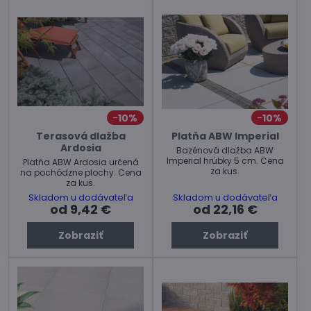
10%
10%
Terasová dlažba
Platňa ABW Imperial
Ardosia
Bazénová dlažba ABW
Imperial hrúbky 5 cm. Cena
Platňa ABW Ardosia určená
za kus.
na pochôdzne plochy. Cena
za kus.
Skladom u dodávateľa
Skladom u dodávateľa
od 9,42 €
od 22,16 €
Zobraziť
Zobraziť