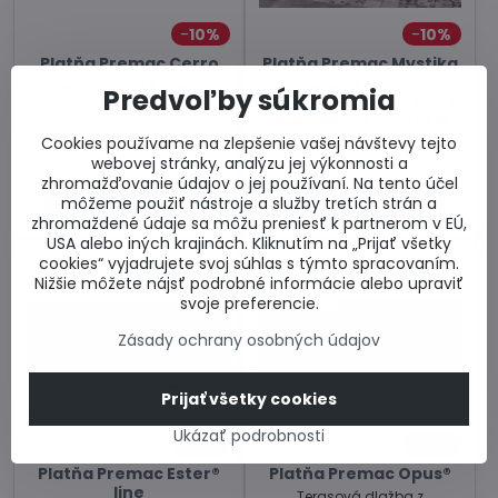
10%
10%
Platňa Premac Cerro
Platňa Premac Mystika
Terasová dlažba s gresovým
Terasová dlažba s
Predvoľby súkromia
povrchom. Cena za ks.
osobitným vzhľadom kovu a
čistého betónu. Cena za ks.
Cookies používame na zlepšenie vašej návštevy tejto
Skladom u dodávateľa
Skladom u dodávateľa
16,61 €
28,78 €
webovej stránky, analýzu jej výkonnosti a
zhromažďovanie údajov o jej používaní. Na tento účel
môžeme použiť nástroje a služby tretích strán a
Zobraziť
Zobraziť
zhromaždené údaje sa môžu preniesť k partnerom v EÚ,
USA alebo iných krajinách. Kliknutím na „Prijať všetky
cookies“ vyjadrujete svoj súhlas s týmto spracovaním.
Nižšie môžete nájsť podrobné informácie alebo upraviť
svoje preferencie.
Zásady ochrany osobných údajov
Prijať všetky cookies
Ukázať podrobnosti
10%
10%
Platňa Premac Ester®
Platňa Premac Opus®
line
Terasová dlažba z