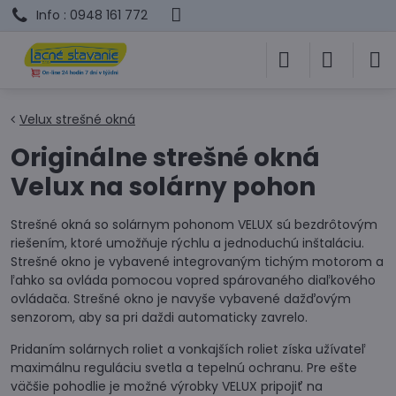
Info : 0948 161 772
Velux strešné okná
Originálne strešné okná
Velux na solárny pohon
Strešné okná so solárnym pohonom VELUX sú bezdrôtovým
riešením, ktoré umožňuje rýchlu a jednoduchú inštaláciu.
Strešné okno je vybavené integrovaným tichým motorom a
ľahko sa ovláda pomocou vopred spárovaného diaľkového
ovládača. Strešné okno je navyše vybavené dažďovým
senzorom, aby sa pri daždi automaticky zavrelo.
Pridaním solárnych roliet a vonkajších roliet získa užívateľ
maximálnu reguláciu svetla a tepelnú ochranu. Pre ešte
väčšie pohodlie je možné výrobky VELUX pripojiť na