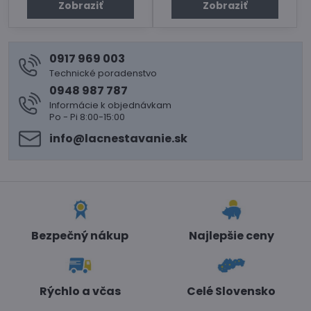
Zobraziť
Zobraziť
0917 969 003
Technické poradenstvo
0948 987 787
Informácie k objednávkam
Po - Pi 8:00-15:00
info​@lacnestavanie​.sk
Bezpečný nákup
Najlepšie ceny
Rýchlo a včas
Celé Slovensko