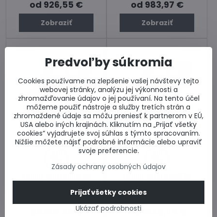
od 926,55 €
od 983,97 €
Zobraziť
Zobraziť
Predvoľby súkromia
Cookies používame na zlepšenie vašej návštevy tejto
webovej stránky, analýzu jej výkonnosti a
zhromažďovanie údajov o jej používaní. Na tento účel
môžeme použiť nástroje a služby tretích strán a
zhromaždené údaje sa môžu preniesť k partnerom v EÚ,
USA alebo iných krajinách. Kliknutím na „Prijať všetky
13%
13%
cookies“ vyjadrujete svoj súhlas s týmto spracovaním.
Nižšie môžete nájsť podrobné informácie alebo upraviť
Dodanie do 10 dní
Dodanie do 10 dní
svoje preferencie.
Zásady ochrany osobných údajov
VELUX GGU 007030
VELUX GGU 006830
Solárne kyvné strešné okno -
Solárne kyvné strešné okno -
Prijať všetky cookies
izolačné dvojsklo 0070
izolačné trojsklo 0068
Skladom u dodávateľa
Skladom u dodávateľa
Ukázať podrobnosti
od 926,55 €
od 1045,74 €