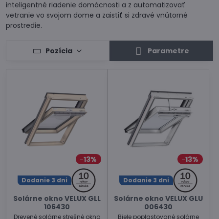
inteligentné riadenie domácnosti a z automatizovať
vetranie vo svojom dome a zaistiť si zdravé vnútorné
prostredie.
Pozícia
Parametre
13%
13%
Dodanie 3 dni
Dodanie 3 dni
Solárne okno VELUX GLL
Solárne okno VELUX GLU
106430
006430
Drevené solárne strešné okno
Biele poplastované solárne