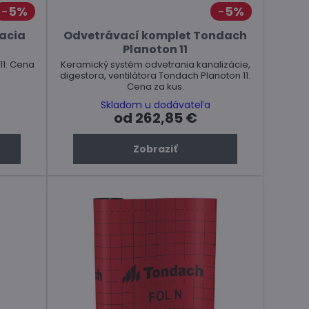
5%
5%
racia
Odvetrávací komplet Tondach
Planoton 11
11. Cena
Keramický systém odvetrania kanalizácie,
digestora, ventilátora Tondach Planoton 11.
Cena za kus.
Skladom u dodávateľa
od 262,85 €
Zobraziť