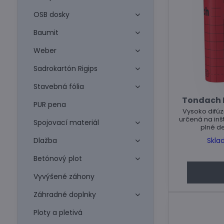
OSB dosky
Baumit
Weber
Sadrokartón Rigips
Stavebná fólia
Tondach F
PUR pena
Vysoko difú
určená na inš
Spojovací materiál
plné d
Skla
Dlažba
Betónový plot
Vyvýšené záhony
Záhradné doplnky
Ploty a pletivá