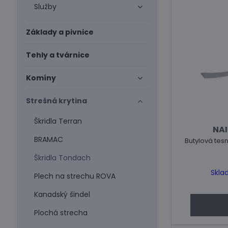
Služby
Základy a pivnice
Tehly a tvárnice
Komíny
Strešná krytina
Škridla Terran
NAI
BRAMAC
Butylová tes
Škridla Tondach
Skla
Plech na strechu ROVA
Kanadský šindel
Plochá strecha