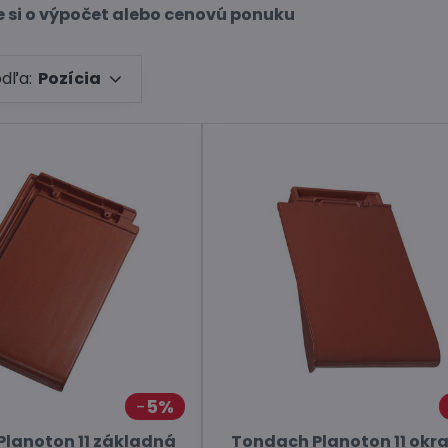
e si o výpočet alebo cenovú ponuku
odľa:
Pozícia
5%
lanoton 11 základná
Tondach Planoton 11 okr