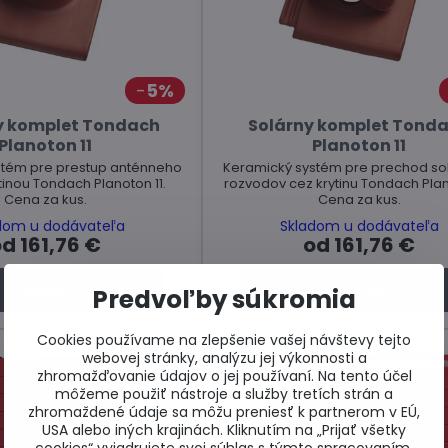
5%
y komplet Tondach
Solárny komplet Tond
Planoton 11
Planoton 11
stém pre prestup anténneho
Keramický systém pre prechod so
ytinou Tondach Planoton 11.
rozvodov cez krytinu Tondach Plan
Cena za kus.
Cena za kus.
dom u dodávateľa
Skladom u dodávateľa
d 161,76 €
od 161,76 €
Zobraziť
Zobraziť
Predvoľby súkromia
Cookies používame na zlepšenie vašej návštevy tejto
webovej stránky, analýzu jej výkonnosti a
zhromažďovanie údajov o jej používaní. Na tento účel
môžeme použiť nástroje a služby tretích strán a
zhromaždené údaje sa môžu preniesť k partnerom v EÚ,
USA alebo iných krajinách. Kliknutím na „Prijať všetky