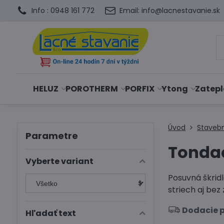
Info : 0948 161 772
Email: info@lacnestavanie.sk
HELUZ
POROTHERM
PORFIX
Ytong
Zatepl
Úvod
Staveb
Parametre
Tondac
Vyberte variant
Posuvná škrid
striech aj bez
Dodacie p
Hľadať text