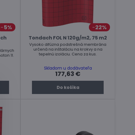
5%
22%
ach
Tondach FOL N 120g/m2, 75 m2
Vysoko difúzna podstrešná membrána
určená na inštaláciu na krokvy a na
lárnych
tepelnú izoláciu. Cena za kus.
oton 11.
Skladom u dodávateľa
177,63 €
Do košíka