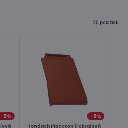
25
položiek
5%
5%
ajová
Tondach Planoton 11 okrajová