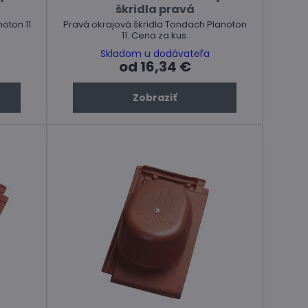
škridla pravá
oton 11.
Pravá okrajová škridla Tondach Planoton
11. Cena za kus.
Skladom u dodávateľa
od 16,34 €
Zobraziť