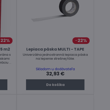
22%
22%
75 m2
Lepiaca páska MULTI - TAPE
rána s
Univerzálna jednostranná lepiaca páska
áskami
na lepenie strešnej fólie.
oláciu a
.
Skladom u dodávateľa
32,93 €
Do košíka