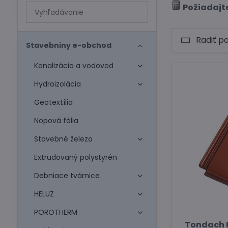
Prehľadať
Požiadajt
výsledky
filtra
Radiť p
fulltextom
Stavebniny e-obchod
Kanalizácia a vodovod
Hydroizolácia
Geotextília
Nopová fólia
Stavebné železo
Extrudovaný polystyrén
Debniace tvárnice
HELUZ
POROTHERM
Tondach P