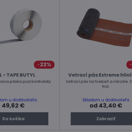
22%
L - TAPE BUTYL
Vetrací pás Extreme hlin
niaca páska pod kontralaty.
Vetrací pás na hrebeň a nárožie. 
kus.
dom u dodávateľa
Skladom u dodávateľa
49,62 €
od 43,40 €
Do košíka
Zobraziť