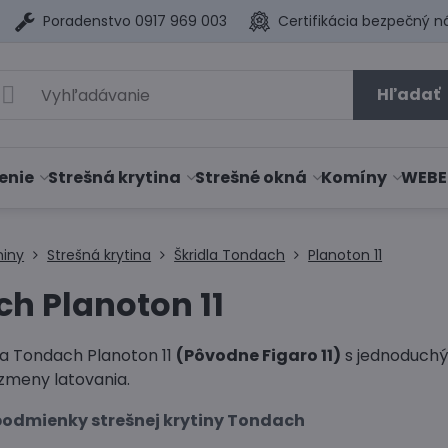
Poradenstvo 0917 969 003
Certifikácia bezpečný n
Hľadať
enie
Strešná krytina
Strešné okná
Komíny
WEBE
niny
Strešná krytina
Škridla Tondach
Planoton 11
h Planoton 11
la Tondach Planoton 11
(Pôvodne Figaro 11)
s jednoduchý
 zmeny latovania.
odmienky strešnej krytiny Tondach