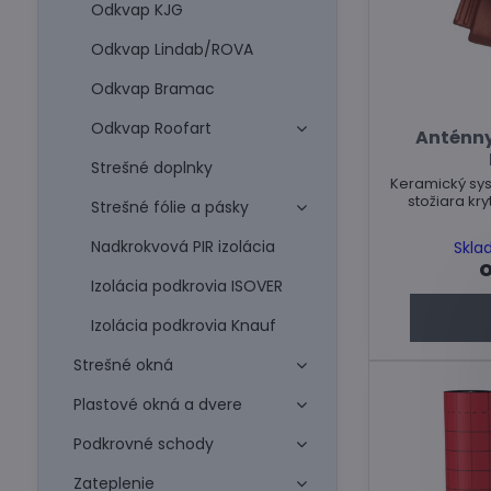
Odkvap KJG
Odkvap Lindab/ROVA
Odkvap Bramac
Odkvap Roofart
Anténn
Strešné doplnky
Keramický sy
stožiara kr
Strešné fólie a pásky
Nadkrokvová PIR izolácia
Skla
o
Izolácia podkrovia ISOVER
Izolácia podkrovia Knauf
Strešné okná
Plastové okná a dvere
Podkrovné schody
Zateplenie