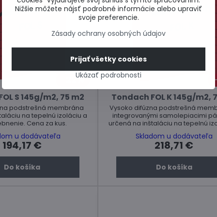
cookies“ vyjadrujete svoj súhlas s týmto spracovaním.
Nižšie môžete nájsť podrobné informácie alebo upraviť
svoje preferencie.
Zásady ochrany osobných údajov
Prijať všetky cookies
Ukázať podrobnosti
22%
OL S 145g/m2, 75 m2
Tondach FOL K 145g/m2, 
zna podstrešná membrána
Vysoko difúzna podstrešná memb
taláciu na tepelnú izoláciu a
integrovanými samolepiacimi p
ebnenie. Cena za kus.
určená na inštaláciu na tepelnú iz
plné debnenie. Cena za kus
dom u dodávateľa
Skladom u dodávateľa
194,17 €
218,71 €
Do košíka
Do košíka