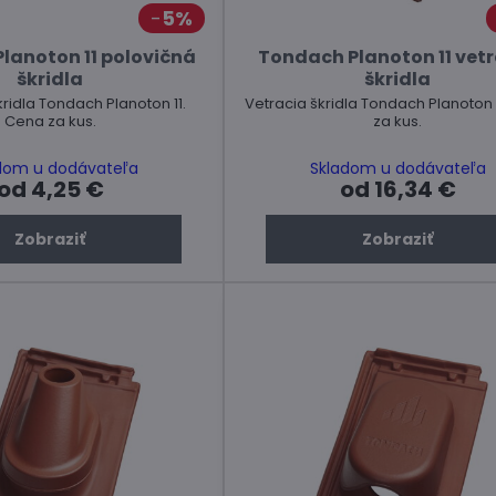
5%
lanoton 11 polovičná
Tondach Planoton 11 vet
škridla
škridla
ridla Tondach Planoton 11.
Vetracia škridla Tondach Planoton 
Cena za kus.
za kus.
dom u dodávateľa
Skladom u dodávateľa
od 4,25 €
od 16,34 €
Zobraziť
Zobraziť