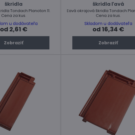
škridla
škridla ľavá
ridla Tondach Planoton 11.
Ľavá okrajová škridla Tondach Plan
Cena za kus.
Cena za kus.
dom u dodávateľa
Skladom u dodávateľa
od 2,61 €
od 16,34 €
Zobraziť
Zobraziť