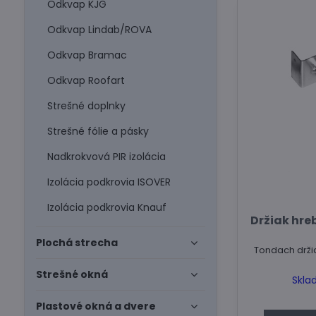
Odkvap KJG
Odkvap Lindab/ROVA
Odkvap Bramac
Odkvap Roofart
Strešné doplnky
Strešné fólie a pásky
Nadkrokvová PIR izolácia
Izolácia podkrovia ISOVER
Izolácia podkrovia Knauf
Držiak hre
Plochá strecha
Tondach drži
Strešné okná
Skla
Plastové okná a dvere