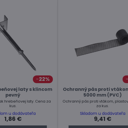
22%
beňovej laty s klincom
Ochranný pás proti vtákom
pevný
5000 mm (PVC)
ak hrebeňovej laty. Cena za
Ochranný pás proti vtákom, plasto
kus.
za kus.
dom u dodávateľa
Skladom u dodávateľa
1,86 €
9,41 €