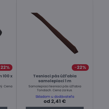
22%
22%
 100 x
Tesniaci pás úžľabia
samolepiaci 1 m
vý. Cena
Samolepiaci tesniaci pás úžľabia
Tondach. Cena za kus.
Skladom u dodávateľa
od 2,41 €