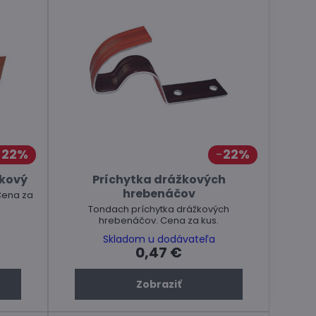
22%
22%
íkový
Príchytka drážkových
hrebenáčov
Cena za
Tondach príchytka drážkových
hrebenáčov. Cena za kus.
Skladom u dodávateľa
0,47 €
Zobraziť