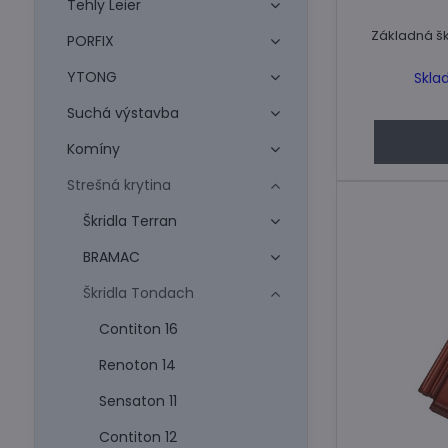
Tehly Leier
Základná šk
PORFIX
YTONG
Skla
Suchá výstavba
Komíny
Strešná krytina
Škridla Terran
BRAMAC
Škridla Tondach
Contiton 16
Renoton 14
Sensaton 11
Contiton 12