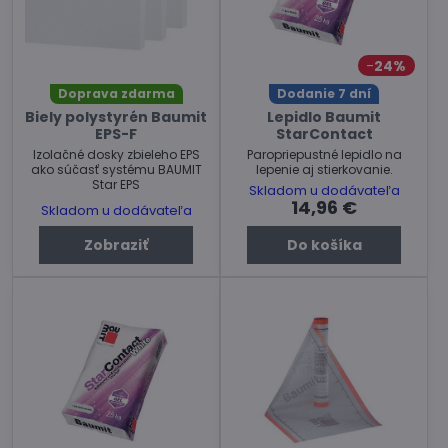
24%
Doprava zdarma
Dodanie 7 dní
Biely polystyrén Baumit
Lepidlo Baumit
EPS-F
StarContact
Izolačné dosky zbieleho EPS
Paropriepustné lepidlo na
ako súčasť systému BAUMIT
lepenie aj stierkovanie.
Star EPS
Skladom u dodávateľa
14,96 €
Skladom u dodávateľa
Zobraziť
Do košíka