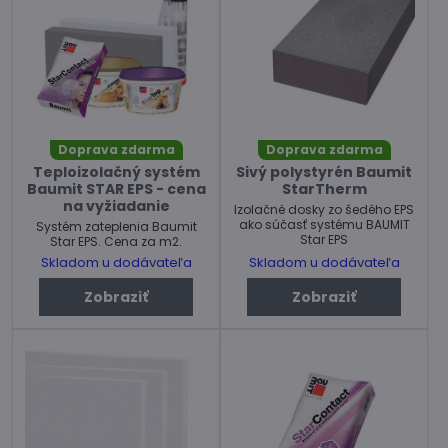
Doprava zdarma
Doprava zdarma
Teploizolačný systém
Sivý polystyrén Baumit
Baumit STAR EPS - cena
StarTherm
na vyžiadanie
Izolačné dosky zo šedého EPS
ako súčasť systému BAUMIT
Systém zateplenia Baumit
Star EPS
Star EPS. Cena za m2.
Skladom u dodávateľa
Skladom u dodávateľa
Zobraziť
Zobraziť