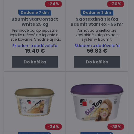
24%
30%
Dodanie 7 dní
Dodanie 3 dni
Baumit StarContact
Sklotextilná sieťka
White 25 kg
Baumit StarTex - 55 m²
Prémiové paropriepustné
Armovacia sieťka pre
lepidlo určené na lepenie aj
kontaktné zatepľovacie
stierkovanie. Vhodné aj na
systémy Baumit.
XPS a grafitový EPS.
Skladom u dodávateľa
Skladom u dodávateľa
19,40 €
56,83 €
Do košíka
Do košíka
34%
38%