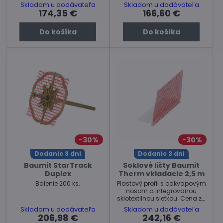
Skladom u dodávateľa
Skladom u dodávateľa
174,35 €
166,60 €
Do košíka
Do košíka
30%
30%
Dodanie 3 dni
Dodanie 3 dni
Baumit StarTrack
Soklové lišty Baumit
Duplex
Therm vkladacie 2,5 m
Balenie 200 ks.
Plastový profil s odkvapovým
nosom a integrovanou
sklotextilnou sieťkou. Cena za
balenie 25 ks.
Skladom u dodávateľa
Skladom u dodávateľa
206,98 €
242,16 €