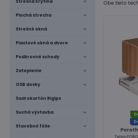
Strešná krytina
Obe tieto tec
Plochá strecha
Strešné okná
Plastové okná a dvere
Podkrovné schody
Zateplenie
OSB dosky
Sadrokartón Rigips
Suchá výstavba
D
D
Stavebné fólie
Poroth
Tehla PORO