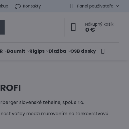
ákup
Kontakty
Panel používateľa
Nákupný košík
0 €
R
Baumit
Rigips
Dlažba
OSB dosky
PROFI
rger slovenské tehelne, spol. s r.o.
žnosť voľby medzi murovaním na tenkovrstvovú