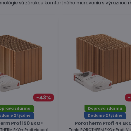
hnológie sú zárukou komfortného murovania s výraznou m
43%
oprava zdarma
Doprava zdarma
odanie 2 týždne
Dodanie 2 týždne
erm Profi 50 EKO+
Porotherm Profi 44 EK
THERM EKO+ Profi viaceré
Tehla POROTHERM EKO+ Profi. Vi