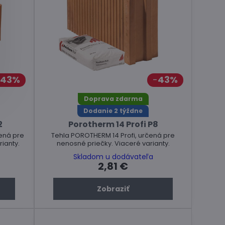
43%
43%
Doprava zdarma
Dodanie 2 týždne
2
Porotherm 14 Profi P8
ená pre
Tehla POROTHERM 14 Profi, určená pre
ianty.
nenosné priečky. Viaceré varianty.
Skladom u dodávateľa
2,81 €
Zobraziť