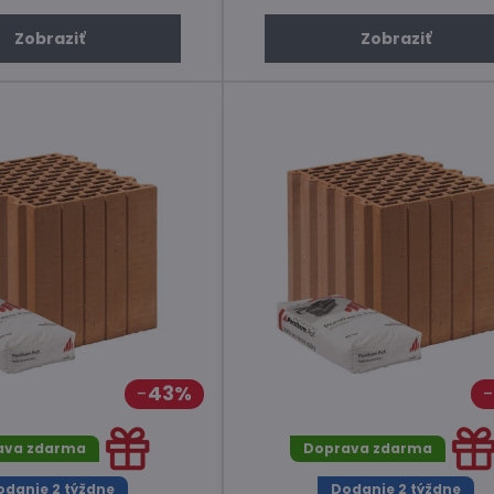
Zobraziť
Zobraziť
43%
ava zdarma
Doprava zdarma
odanie 2 týždne
Dodanie 2 týždne