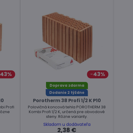
43%
43%
Doprava zdarma
Dodanie 2 týždne
10
Porotherm 38 Profi 1/2 K P10
i Profi
Polovičná koncová tehla POROTHERM 38
Rôzne
Kombi Profi 1/2 K, určená pre obvodové
steny. Rôzne varianty.
Skladom u dodávateľa
2,38 €