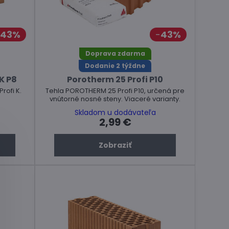
43%
43%
Doprava zdarma
Dodanie 2 týždne
K P8
Porotherm 25 Profi P10
ofi K.
Tehla POROTHERM 25 Profi P10, určená pre
vnútorné nosné steny. Viaceré varianty.
Skladom u dodávateľa
2,99 €
Zobraziť