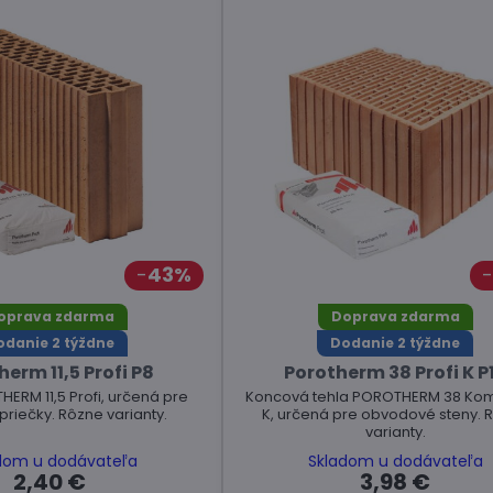
43%
oprava zdarma
Doprava zdarma
odanie 2 týždne
Dodanie 2 týždne
erm 11,5 Profi P8
Porotherm 38 Profi K P
ERM 11,5 Profi, určená pre
Koncová tehla POROTHERM 38 Komb
riečky. Rôzne varianty.
K, určená pre obvodové steny. 
varianty.
dom u dodávateľa
Skladom u dodávateľa
2,40 €
3,98 €