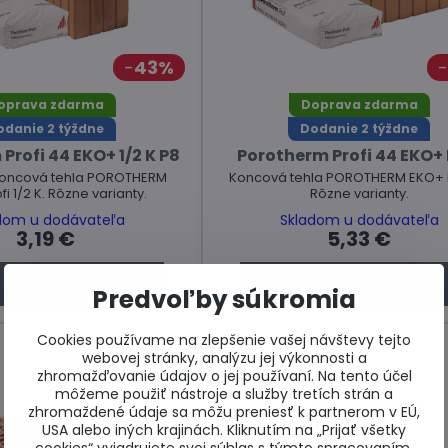
43%
oprava zdarma
Doprava zdarma
odanie 2 týždne
Dodanie 2 týždne
Profi 44 EKO+ 1/2 K P8
Porotherm Profi 44 EKO+ 
koncová tehla POROTHERM
Koncová tehla POROTHERM EKO+ Pr
i 1/2 K. Rôzne varianty.
Rôzne varianty.
dom u dodávateľa
Skladom u dodávateľa
3,19 €
5,33 €
Zobraziť
Zobraziť
Predvoľby súkromia
Cookies používame na zlepšenie vašej návštevy tejto
webovej stránky, analýzu jej výkonnosti a
zhromažďovanie údajov o jej používaní. Na tento účel
môžeme použiť nástroje a služby tretích strán a
zhromaždené údaje sa môžu preniesť k partnerom v EÚ,
USA alebo iných krajinách. Kliknutím na „Prijať všetky