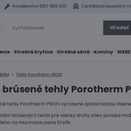
Poradenstvo 0917 969 003
Certifikácia bezpečný n
Hľadať
enie
Strešná krytina
Strešné okná
Komíny
WEBE
HERM
Tehly Porotherm PROFI
 brúsené tehly Porotherm 
ené tehly Porotherm PROFI vyrobené spoločnosťou Wienerbe
tém brúsených tehál pre všetky druhy stien ponúka mo
alebo na murovaciu penu Dryfix.