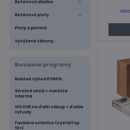
Betónová dlažba
Skla
Betónové ploty
Ploty a pletivá
Vyvýšené záhony
Bonusové programy
Balíček výhod PORFIX
Strešné okná + markíza
zdarma
100 EUR na ďalší nákup + ďalšie
výhody
Fasádna omietka CrystalTop
10+1