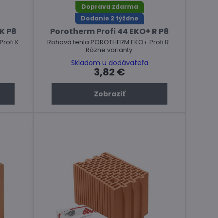
Doprava zdarma
Dodanie 2 týždne
 K P8
Porotherm Profi 44 EKO+ R P8
ofi K.
Rohová tehla POROTHERM EKO+ Profi R .
Rôzne varianty.
Skladom u dodávateľa
3,82 €
Zobraziť