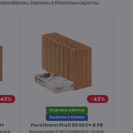
ateriálovou, časovou a finančnou úsporou.
43%
43%
Doprava zdarma
Dodanie 2 týždne
O+
Porotherm Profi 50 EKO+ R P8
aceré
Rohová tehla POROTHERM EKO+ Profi R.