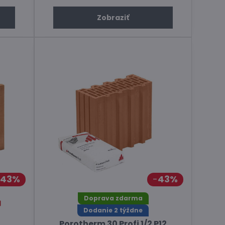
Zobraziť
43%
43%
Doprava zdarma
Dodanie 2 týždne
Porotherm 30 Profi 1/2 P12