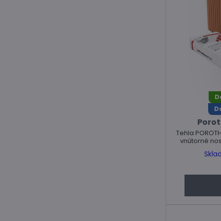
D
D
Porot
Tehla POROTHE
vnútorné nos
Skla