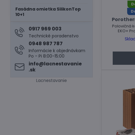
D
Fasádna omietka SilikonTop
D
10+1
Porotherm
Polovičná 
0917 969 003
EKO+ Prof
Technické poradenstvo
Skla
0948 987 787
Informácie k objednávkam
Po - Pi 8:00-15:00
info​@lacnestavanie​
.sk
Lacnestavanie