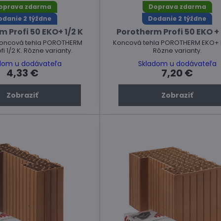
oprava zdarma
Doprava zdarma
odanie 2 týždne
Dodanie 2 týždne
 Profi 50 EKO+ 1/2 K
Porotherm Profi 50 EKO +
koncová tehla POROTHERM
Koncová tehla POROTHERM EKO+ Pr
i 1/2 K. Rôzne varianty.
Rôzne varianty.
dom u dodávateľa
Skladom u dodávateľa
4,33 €
7,20 €
Zobraziť
Zobraziť