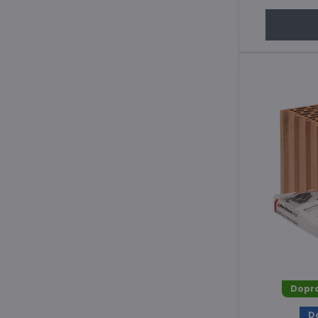
Dopr
D