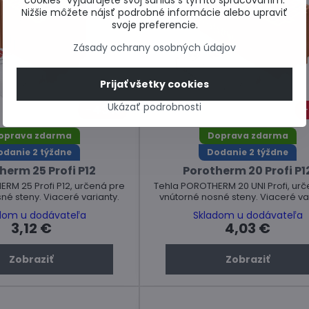
cookies“ vyjadrujete svoj súhlas s týmto spracovaním.
Nižšie môžete nájsť podrobné informácie alebo upraviť
svoje preferencie.
Zásady ochrany osobných údajov
Prijať všetky cookies
Ukázať podrobnosti
43%
oprava zdarma
Doprava zdarma
odanie 2 týždne
Dodanie 2 týždne
herm 25 Profi P12
Porotherm 20 Profi P1
RM 25 Profi P12, určená pre
Tehla POROTHERM 20 UNI Profi, urč
né steny. Viaceré varianty.
vnútorné nosné steny. Viaceré var
dom u dodávateľa
Skladom u dodávateľa
3,12 €
4,03 €
Zobraziť
Zobraziť