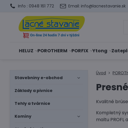
Info : 0948 161 772
Email: info@lacnestavanie.sk
HELUZ
POROTHERM
PORFIX
Ytong
Zatepl
Úvod
POROT
Stavebniny e-obchod
Presné
Základy a pivnice
Kvalitné brús
Tehly a tvárnice
Kompletný sys
Komíny
maltu PROFI, 