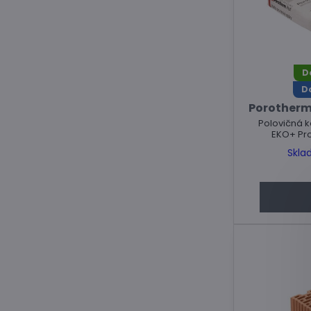
D
D
Porotherm 
Polovičná 
EKO+ Prof
Skla