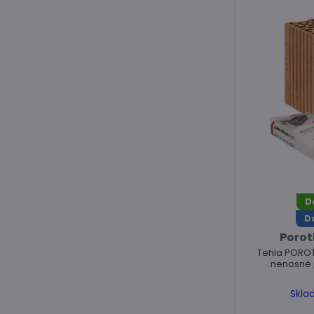
D
D
Poroth
Tehla POROTH
nenosné p
Skla