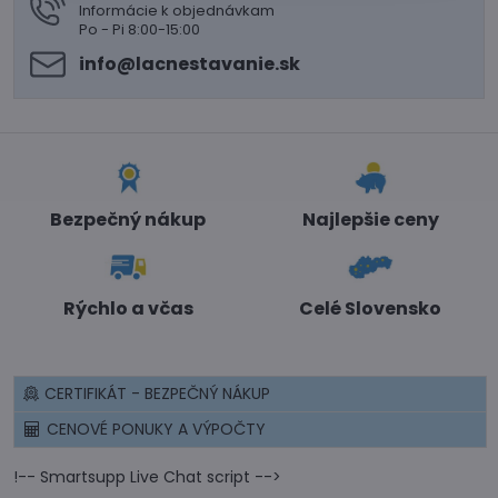
Informácie k objednávkam
Po - Pi 8:00-15:00
info​@lacnestavanie​.sk
Bezpečný nákup
Najlepšie ceny
Rýchlo a včas
Celé Slovensko
CERTIFIKÁT - BEZPEČNÝ NÁKUP
CENOVÉ PONUKY A VÝPOČTY
!-- Smartsupp Live Chat script -->