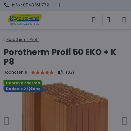
Info : 0948 161 772
Porotherm Profi
Porotherm Profi 50 EKO + K
P8
Hodnotenie
5
/
5
(
2
x)
Doprava zdarma
Dodanie 2 týždne