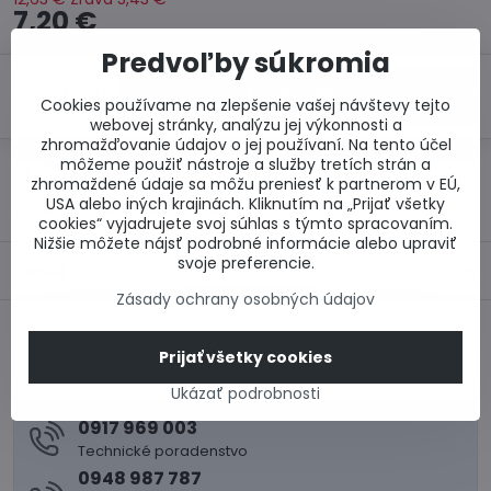
7,20 €
Predvoľby súkromia
Do košíka
Cookies používame na zlepšenie vašej návštevy tejto
webovej stránky, analýzu jej výkonnosti a
zhromažďovanie údajov o jej používaní. Na tento účel
môžeme použiť nástroje a služby tretích strán a
Otázka k produktu
Doručenia
zhromaždené údaje sa môžu preniesť k partnerom v EÚ,
USA alebo iných krajinách. Kliknutím na „Prijať všetky
Výrobca:
Wienerberger s.r.o.
cookies“ vyjadrujete svoj súhlas s týmto spracovaním.
Nižšie môžete nájsť podrobné informácie alebo upraviť
svoje preferencie.
Popis
Zásady ochrany osobných údajov
Predchádzajúci
Nasledujúci produkt
Prijať všetky cookies
produkt
Ukázať podrobnosti
0917 969 003
Technické poradenstvo
0948 987 787