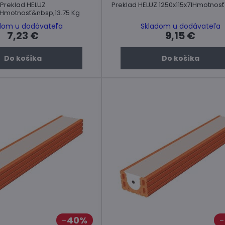
Preklad HELUZ
Preklad HELUZ 1250x115x71Hmotnosť 
71Hmotnosť&nbsp;13.75 Kg
dom u dodávateľa
Skladom u dodávateľa
7,23 €
9,15 €
Do košíka
Do košíka
40%