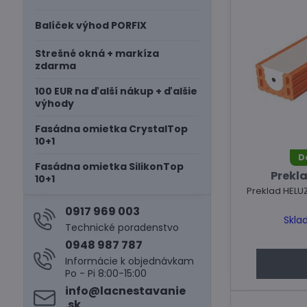
Balíček výhod PORFIX
Strešné okná + markíza
zdarma
100 EUR na ďalší nákup + ďalšie
výhody
Fasádna omietka CrystalTop
10+1
D
Fasádna omietka SilikonTop
Prekla
10+1
Preklad HELU
0917 969 003
Skla
Technické poradenstvo
0948 987 787
Informácie k objednávkam
Po - Pi 8:00-15:00
info​@lacnestavanie​
.sk