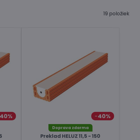
19
položiek
40%
40%
Doprava zdarma
5
Preklad HELUZ 11,5 - 150