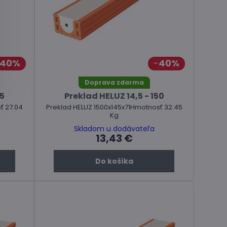
40%
40%
Doprava zdarma
25
Preklad HELUZ 14,5 - 150
ť 27.04
Preklad HELUZ 1500x145x71Hmotnosť 32.45
Kg
Skladom u dodávateľa
13,43 €
Do košíka