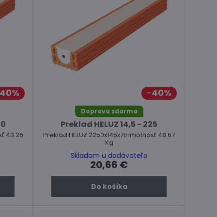
40%
40%
Doprava zdarma
00
Preklad HELUZ 14,5 - 225
ť 43.26
Preklad HELUZ 2250x145x71Hmotnosť 48.67
Kg
Skladom u dodávateľa
20,66 €
Do košíka