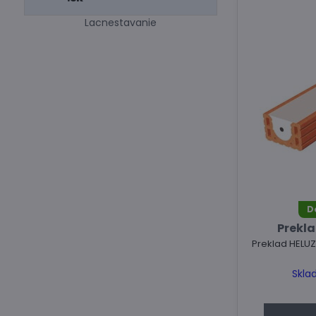
Lacnestavanie
D
Prekla
Preklad HELUZ
Skla