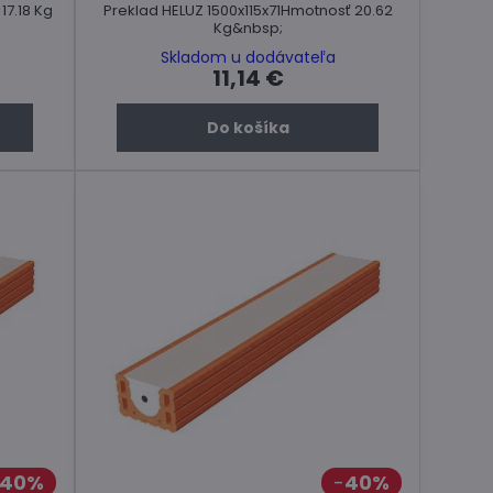
17.18 Kg
Preklad HELUZ 1500x115x71Hmotnosť 20.62
Kg&nbsp;
Skladom u dodávateľa
11,14 €
Do košíka
40%
40%