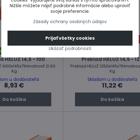
cookies“ vyjadrujete svoj súhlas s týmto spracovaním.
Nižšie môžete nájsť podrobné informácie alebo upraviť
svoje preferencie.
Zásady ochrany osobných údajov
Prijať všetky cookies
40%
Ukázať podrobnosti
oprava zdarma
Doprava zdarma
d HELUZ 14,5 - 100
Preklad HELUZ 14,5 - 1
Z 1000x145x71Hmotnosť 21.63
Preklad HELUZ 1250x145x71Hmotnos
Kg
Kg
dom u dodávateľa
Skladom u dodávateľa
8,93 €
11,22 €
Do košíka
Do košíka