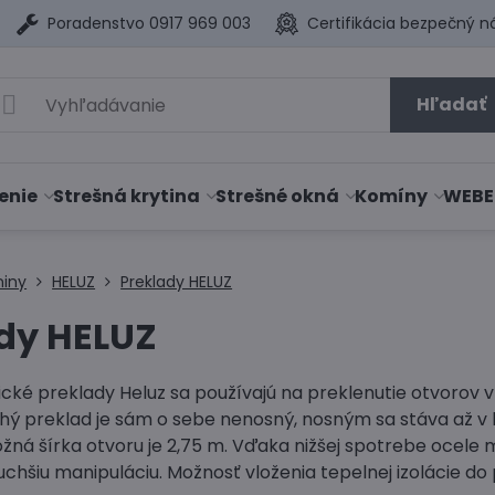
Poradenstvo 0917 969 003
Certifikácia bezpečný n
Hľadať
enie
Strešná krytina
Strešné okná
Komíny
WEBE
niny
HELUZ
Preklady HELUZ
dy HELUZ
cké preklady Heluz sa používajú na preklenutie otvorov 
chý preklad je sám o sebe nenosný, nosným sa stáva až 
á šírka otvoru je 2,75 m. Vďaka nižšej spotrebe ocele ma
chšiu manipuláciu. Možnosť vloženia tepelnej izolácie do 