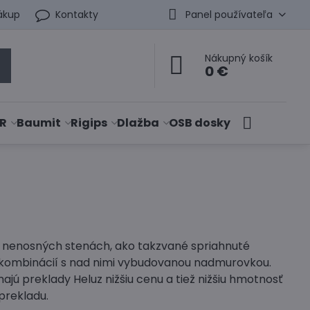
ákup
Kontakty
Panel používateľa
Nákupný košík
0 €
R
Baumit
Rigips
Dlažba
OSB dosky
v nenosných stenách, ako takzvané spriahnuté
v kombinácií s nad nimi vybudovanou nadmurovkou.
jú preklady Heluz nižšiu cenu a tiež nižšiu hmotnosť
prekladu.