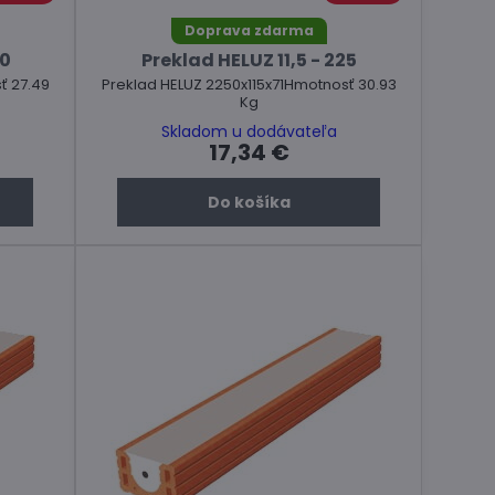
Doprava zdarma
00
Preklad HELUZ 11,5 - 225
ť 27.49
Preklad HELUZ 2250x115x71Hmotnosť 30.93
Kg
Skladom u dodávateľa
17,34 €
Do košíka