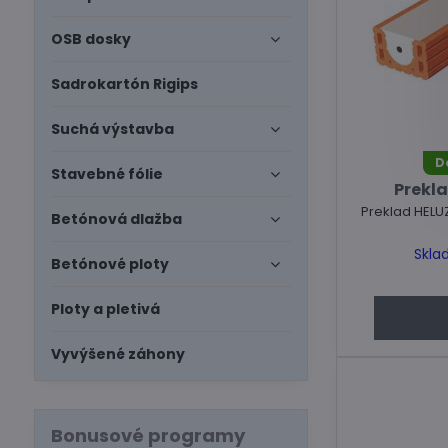
OSB dosky
Sadrokartón Rigips
Suchá výstavba
D
Stavebné fólie
Prekla
Preklad HELU
Betónová dlažba
Skla
Betónové ploty
Ploty a pletivá
Vyvýšené záhony
Bonusové programy