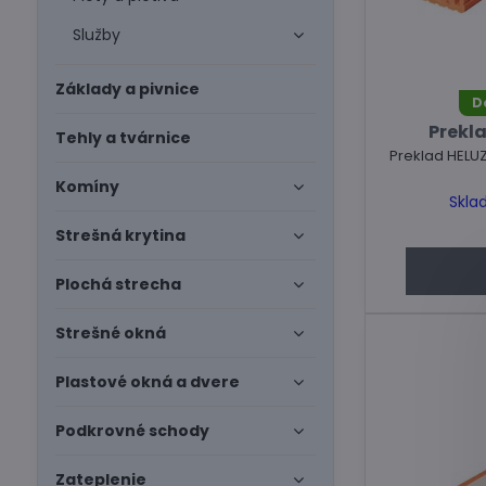
Služby
Základy a pivnice
D
Prekla
Tehly a tvárnice
Preklad HELU
Komíny
Skla
Strešná krytina
Plochá strecha
Strešné okná
Plastové okná a dvere
Podkrovné schody
Zateplenie