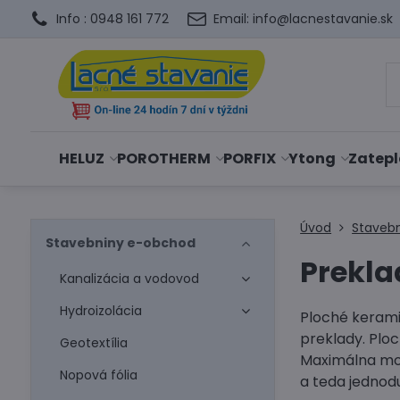
Info : 0948 161 772
Email: info@lacnestavanie.sk
HELUZ
POROTHERM
PORFIX
Ytong
Zatepl
Úvod
Staveb
Stavebniny e-obchod
Prekla
Kanalizácia a vodovod
Hydroizolácia
Ploché kerami
preklady. Plo
Geotextília
Maximálna možn
Nopová fólia
a teda jednodu