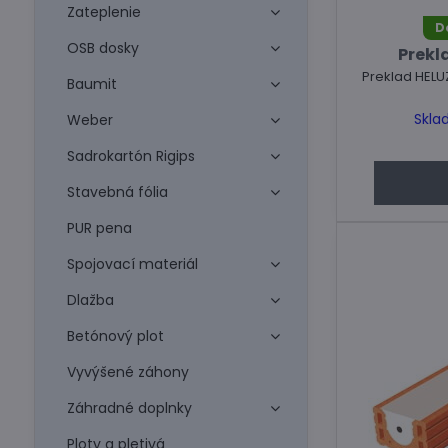
Zateplenie
D
OSB dosky
Prekla
Preklad HELU
Baumit
Skla
Weber
Sadrokartón Rigips
Stavebná fólia
PUR pena
Spojovací materiál
Dlažba
Betónový plot
Vyvýšené záhony
Záhradné doplnky
Ploty a pletivá