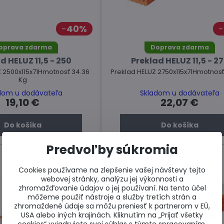
40%
oprava zdarma
Doprava zdarma
d HELUZ 11,5 - 250
Preklad HELUZ 11,5 - 2
Z 2500x115x71Hmotnosť 34.36
Preklad HELUZ 2750x115x71Hmotnosť
Kg
dom u dodávateľa
Skladom u dodávateľa
19,10 €
22,07 €
Do košíka
Do košíka
Predvoľby súkromia
Cookies používame na zlepšenie vašej návštevy tejto
webovej stránky, analýzu jej výkonnosti a
zhromažďovanie údajov o jej používaní. Na tento účel
môžeme použiť nástroje a služby tretích strán a
zhromaždené údaje sa môžu preniesť k partnerom v EÚ,
USA alebo iných krajinách. Kliknutím na „Prijať všetky