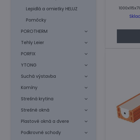
1000x115x
Lepidlá a omietky HELUZ
Skla
Pomôcky
POROTHERM
Tehly Leier
PORFIX
YTONG
Suchá výstavba
Komíny
Strešná krytina
Strešné okná
Plastové okná a dvere
Podkrovné schody