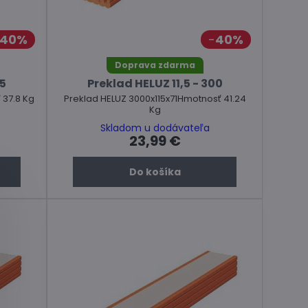
40%
40%
Doprava zdarma
75
Preklad HELUZ 11,5 - 300
 37.8 Kg
Preklad HELUZ 3000x115x71Hmotnosť 41.24
Kg
Skladom u dodávateľa
23,99 €
Do košíka