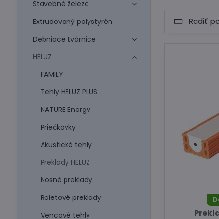
Stavebné železo
Radiť p
Extrudovaný polystyrén
Debniace tvárnice
HELUZ
FAMILY
Tehly HELUZ PLUS
NATURE Energy
Priečkovky
Akustické tehly
Preklady HELUZ
Nosné preklady
Roletové preklady
D
Prekla
Vencové tehly