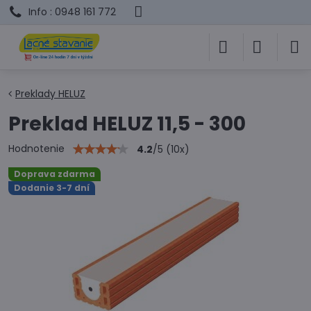
Info : 0948 161 772
Preklady HELUZ
Preklad HELUZ 11,5 - 300
Hodnotenie
4.2
/
5
(
10
x)
Doprava zdarma
Dodanie 3-7 dní