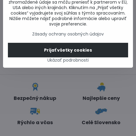
produkt
zhromaždené údaje sa môžu preniesť k partnerom v EÚ,
USA alebo iných krajinách. Kliknutím na „Prijať všetky
cookies“ vyjadrujete svoj súhlas s týmto spracovaním.
Nižšie môžete nájsť podrobné informácie alebo upraviť
0917 969 003
svoje preferencie.
Technické poradenstvo
Zásady ochrany osobných údajov
0948 987 787
Informácie k objednávkam
Po - Pi 8:00-15:00
Prijať všetky cookies
info​@lacnestavanie​.sk
Ukázať podrobnosti
Bezpečný nákup
Najlepšie ceny
Rýchlo a včas
Celé Slovensko