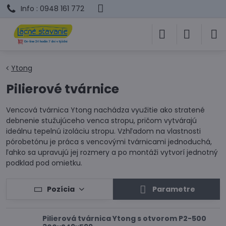
Info : 0948 161 772
Ytong
Pilierové tvárnice
Vencová tvárnica Ytong nachádza využitie ako stratené
debnenie stužujúceho venca stropu, pričom vytvárajú
ideálnu tepelnú izoláciu stropu. Vzhľadom na vlastnosti
pórobetónu je práca s vencovými tvárnicami jednoduchá,
ľahko sa upravujú jej rozmery a po montáži vytvorí jednotný
podklad pod omietku.
Pozícia
Parametre
Pilierová tvárnica Ytong s otvorom P2-500