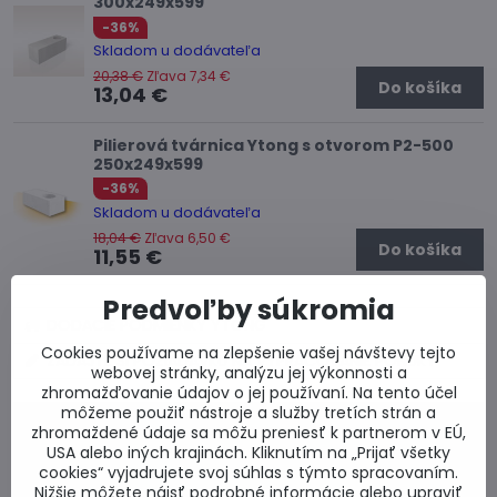
300x249x599
-36%
Skladom u dodávateľa
20,38 €
Zľava 7,34 €
Do košíka
13,04 €
Pilierová tvárnica Ytong s otvorom P2-500
250x249x599
-36%
Skladom u dodávateľa
18,04 €
Zľava 6,50 €
Do košíka
11,55 €
Predvoľby súkromia
DODACIE PODMIENKY YTONG
Cookies používame na zlepšenie vašej návštevy tejto
ZADAJTE SI POŽIADAVKU NA VYPRACOVANIE PONUKY
webovej stránky, analýzu jej výkonnosti a
zhromažďovanie údajov o jej používaní. Na tento účel
môžeme použiť nástroje a služby tretích strán a
0917 969 003
zhromaždené údaje sa môžu preniesť k partnerom v EÚ,
USA alebo iných krajinách. Kliknutím na „Prijať všetky
Technické poradenstvo
cookies“ vyjadrujete svoj súhlas s týmto spracovaním.
0948 987 787
Nižšie môžete nájsť podrobné informácie alebo upraviť