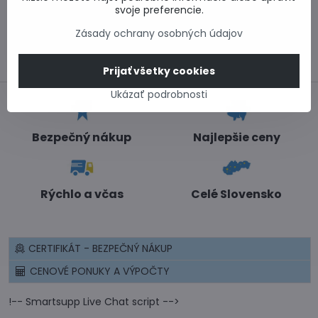
Informácie k objednávkam
svoje preferencie.
Po - Pi 8:00-15:00
Zásady ochrany osobných údajov
info​@lacnestavanie​.sk
Prijať všetky cookies
Ukázať podrobnosti
Bezpečný nákup
Najlepšie ceny
Rýchlo a včas
Celé Slovensko
CERTIFIKÁT - BEZPEČNÝ NÁKUP
CENOVÉ PONUKY A VÝPOČTY
!-- Smartsupp Live Chat script -->