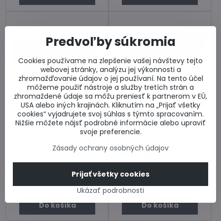
Predvoľby súkromia
Cookies používame na zlepšenie vašej návštevy tejto
webovej stránky, analýzu jej výkonnosti a
zhromažďovanie údajov o jej používaní. Na tento účel
môžeme použiť nástroje a služby tretích strán a
zhromaždené údaje sa môžu preniesť k partnerom v EÚ,
25%
25%
USA alebo iných krajinách. Kliknutím na „Prijať všetky
cookies“ vyjadrujete svoj súhlas s týmto spracovaním.
Dodanie 3-5 dní
Dodanie 3-5 dní
Nižšie môžete nájsť podrobné informácie alebo upraviť
Rigips Habito 12,5 mm -
RigiStabil ActivAir 12,5
svoje preferencie.
2,4 m²
mm - 2,5 m²
Impregnovaná
Doska Rigistabil s
Zásady ochrany osobných údajov
sadrokartónová doska
technológiou ActivAir. Cena
Rigips Habito. Cena za kus
za kus 2,5 m².
2,4 m².
Skladom u dodávateľa
Skladom u dodávateľa
Prijať všetky cookies
13,61 €
/ m2
10,55 €
/ m2
32,66 €
25,32 €
Ukázať podrobnosti
Do košíka
Do košíka