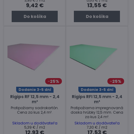
3,93 €
/ m2
5,65 €
/ m2
9,42 €
13,55 €
Do košíka
Do košíka
25%
25%
Dodanie 3-5 dní
Dodanie 3-5 dní
Rigips RF 12,5 mm - 2,4
Rigips RFI 12,5 mm - 2,4
m²
m²
Protipožiarny sadrokartón.
Protipožiarna impregnovaná
Cena za kus 2,4 m².
doska hrúbky 12,5 mm. Cena
za kus 2,4 m².
Skladom u dodávateľa
Skladom u dodávateľa
5,39 €
/ m2
7,30 €
/ m2
12,93 €
17,53 €