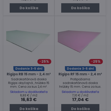
Do košíka
Do košíka
25%
25%
Dodanie 3-5 dní
Dodanie 3-5 dní
Rigips RB 15 mm - 2,4 m²
Rigips RF 15 mm - 2,4 m²
Sadrokartónová doska
Protipožiarna
Rigips obyčajná , hrúbka 15
sadrokartónová doska
mm. Cena za kus 2,4 m².
hrúbky 15 mm. Cena za kus.
Skladom u dodávateľa
Skladom u dodávateľa
6,93 €
/ m2
7,10 €
/ m2
16,63 €
17,04 €
Do košíka
Do košíka