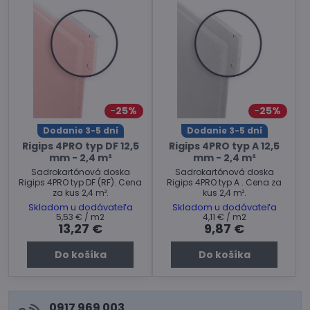
25%
25%
Dodanie 3-5 dní
Dodanie 3-5 dní
Rigips 4PRO typ DF 12,5
Rigips 4PRO typ A 12,5
mm - 2,4 m²
mm - 2,4 m²
Sadrokartónová doska
Sadrokartónová doska
Rigips 4PRO typ DF (RF). Cena
Rigips 4PRO typ A . Cena za
za kus 2,4 m².
kus 2,4 m².
Skladom u dodávateľa
Skladom u dodávateľa
5,53 €
/ m2
4,11 €
/ m2
13,27 €
9,87 €
Do košíka
Do košíka
0917 969 003