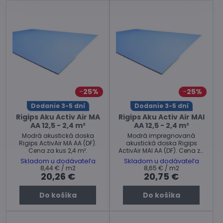
25%
25%
Dodanie 3-5 dní
Dodanie 3-5 dní
Rigips Aku Activ Air MA
Rigips Aku Activ Air MAI
AA 12,5 - 2,4 m²
AA 12,5 - 2,4 m²
Modrá akustická doska
Modrá impregnovaná
Rigips ActivAir MA AA (DF).
akustická doska Rigips
Cena za kus 2,4 m².
ActivAir MAI AA (DF). Cena za
kus 2,4 m².
Skladom u dodávateľa
Skladom u dodávateľa
8,44 €
/ m2
8,65 €
/ m2
20,26 €
20,75 €
Do košíka
Do košíka