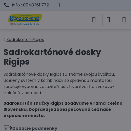
Info : 0948 161 772
Sadrokartón Rigips
Sadrokartónové dosky
Rigips
Sadrokartónové dosky Rigips sú známe svojou kvalitou.
Ucelený systém v kombinácii so správnou montážou
zaručuje výbornú zaťažiteľnost, trvanlivosť a zvukovo-
izolačné vlastnosti.
Sadrokartón značky Rigips dodávame v rámci celého
Slovenska. Doprava je zabezpečovaná cez naše
expedičné miesta.
Dodacie podmienky