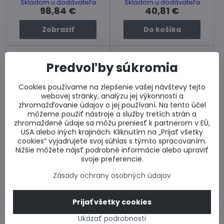
Skladom u dodávateľa
Skladom u dodávateľa
98,84 €
40,81 €
Zobraziť
Do košíka
Predvoľby súkromia
Cookies používame na zlepšenie vašej návštevy tejto
webovej stránky, analýzu jej výkonnosti a
zhromažďovanie údajov o jej používaní. Na tento účel
môžeme použiť nástroje a služby tretích strán a
zhromaždené údaje sa môžu preniesť k partnerom v EÚ,
USA alebo iných krajinách. Kliknutím na „Prijať všetky
30%
30%
cookies“ vyjadrujete svoj súhlas s týmto spracovaním.
Nižšie môžete nájsť podrobné informácie alebo upraviť
Dodanie 3 dni
Dodanie 3 dni
svoje preferencie.
Stierka Baumit Ionit
Penetračný náter
Fino 15 kg
Baumit Easy Primer
Zásady ochrany osobných údajov
Suchá biela interiérová
Univerzálny a difúzne
stierka Baumit s aktívnou
otvorený penetračný náter .
reguláciou vlhkosti
Balenie 10 L .
Prijať všetky cookies
vnútorného vzduchu.
Skladom u dodávateľa
Skladom u dodávateľa
20,66 €
38,75 €
Ukázať podrobnosti