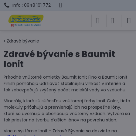
Info : 0948 161 772
Zdravé bývanie
Zdravé bývanie s Baumit
Ionit
Prírodné vnútorné omietky Baumit Ionit Fino a Baumit Ionit
Finish pomáhajú udržiavať stabilnejšiu vlhkosť v interiéri a
tak zabezpečujú zvýšený počet molekúl vody vo vzduchu.
Minerály, ktoré sú súčasťou vnútornej farby Ionit Color, tieto
molekuly priťahujú a premieňajú ich na prospešné ióny,
ktoré sa uvoľňujú a obohacujú vnútorný vzduch. Vytvára sa
tak priestor na tvorbu ďalších iónov na povrchu stien.
Viac o systémie Ionit - Zdravé Bývanie sa dozviete na