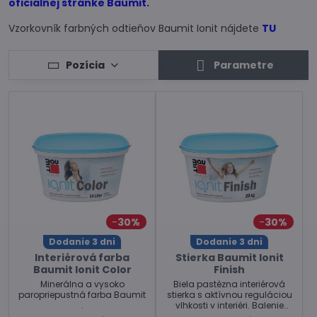
oficiálnej stránke Baumit
.
Vzorkovník farbných odtieňov Baumit Ionit nájdete
TU
Pozícia
Parametre
30%
30%
Dodanie 3 dni
Dodanie 3 dni
Interiérová farba
Stierka Baumit Ionit
Baumit Ionit Color
Finish
Minerálna a vysoko
Biela pastézna interiérová
paropriepustná farba Baumit
stierka s aktívnou reguláciou
.
vlhkosti v interiéri. Balenie
20kg