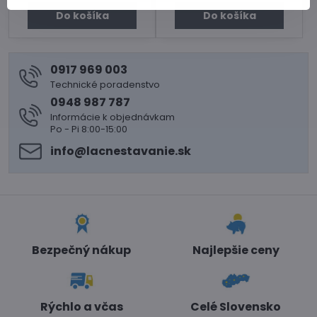
Do košíka
Do košíka
0917 969 003
Technické poradenstvo
0948 987 787
Informácie k objednávkam
Po - Pi 8:00-15:00
info​@lacnestavanie​.sk
Bezpečný nákup
Najlepšie ceny
Rýchlo a včas
Celé Slovensko