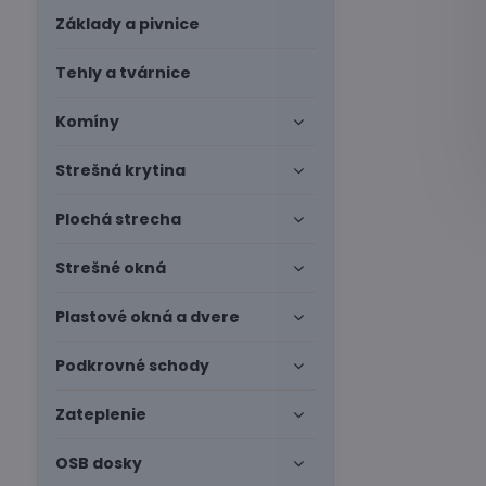
Základy a pivnice
Tehly a tvárnice
Komíny
Strešná krytina
Plochá strecha
Strešné okná
Plastové okná a dvere
Podkrovné schody
Zateplenie
OSB dosky