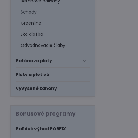
Betónové palisády
Schody
Greenline
Eko dlažba
Odvodňovacie žľaby
Betónové ploty
Ploty a pletivá
Vyvýšené záhony
Bonusové programy
Balíček výhod PORFIX