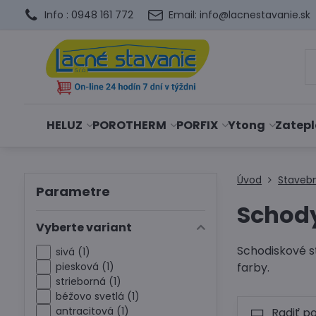
Info : 0948 161 772
Email: info@lacnestavanie.sk
HELUZ
POROTHERM
PORFIX
Ytong
Zatepl
Úvod
Staveb
Parametre
Schod
Vyberte variant
Schodiskové s
sivá (1)
piesková (1)
farby.
strieborná (1)
béžovo svetlá (1)
antracitová (1)
Radiť p