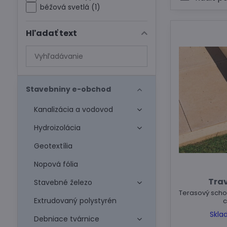
béžová svetlá (1)
Hľadať text
Prehľadať
výsledky
filtra
fulltextom
Stavebniny e-obchod
Kanalizácia a vodovod
Hydroizolácia
Geotextília
Nopová fólia
Trav
Stavebné železo
Terasový scho
Extrudovaný polystyrén
c
Skla
Debniace tvárnice