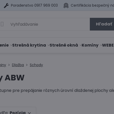
Poradenstvo 0917 969 003
Certifikácia bezpečný n
Hľadať
enie
Strešná krytina
Strešné okná
Komíny
WEBE
niny
Dlažba
Schody
y ABW
tupne pre prepájanie rôznych úrovní dlaždenej plochy ale
odľa:
Pozícia