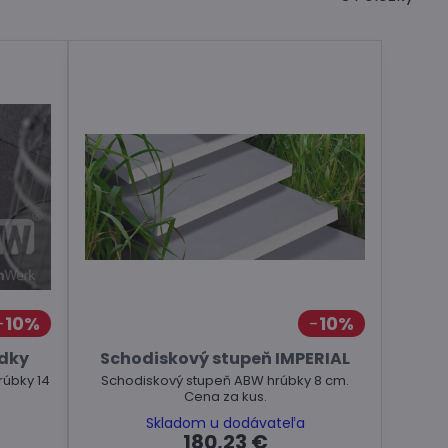
10%
10%
adky
Schodiskový stupeň IMPERIAL
rúbky 14
Schodiskový stupeň ABW hrúbky 8 cm.
Cena za kus.
Skladom u dodávateľa
180,23 €