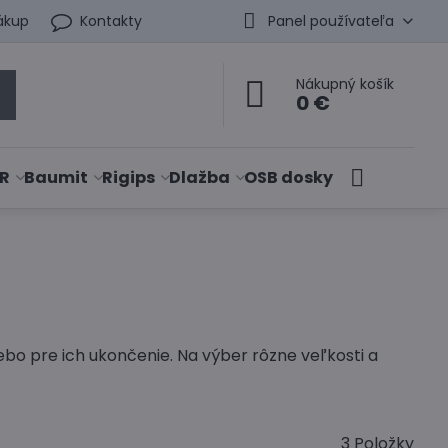
ákup
Kontakty
Panel používateľa
Nákupný košík
0 €
R
Baumit
Rigips
Dlažba
OSB dosky
bo pre ich ukončenie. Na výber rôzne veľkosti a
3
Položky