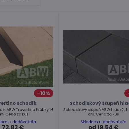
10%
ertino schodík
Schodiskový stupeň hl
dík ABW Travertino hrúbky 14
Schodiskový stupeň ABW hladký , h
m. Cena za kus
cm. Cena za kus
dom u dodávateľa
Skladom u dodávateľa
73,83 €
od 19,54 €