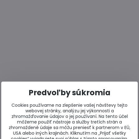
Predvoľby súkromia
Cookies používame na zlepšenie vašej návštevy tejto
webovej stránky, analýzu jej výkonnosti a
zhromažďovanie údajov o jej používaní. Na tento účel
môžeme použiť nástroje a služby tretích strán a
zhromaždené údaje sa môžu preniesť k partnerom v EÚ,
USA alebo iných krajinách. Kliknutím na „Prijať všetky
cookies“ vyjadrujete svoj súhlas s týmto spracovaním.