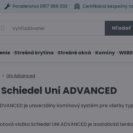
Poradenstvo 0917 969 003
Certifikácia bezpečný n
Hľadať
enie
Strešná krytina
Strešné okná
Komíny
WEBE
Uni Advanced
 Schiedel Uni ADVANCED
ADVANCED je univerzálny komínový systém pre všetky typy 
tová vložka Schiedel UNI ADVANCED je Izostatická tenk