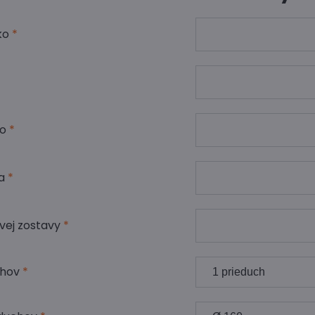
ko
*
lo
*
ia
*
vej zostavy
*
chov
*