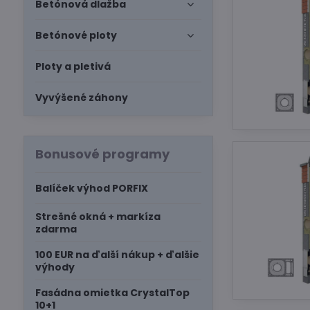
Betónová dlažba
Betónové ploty
Ploty a pletivá
Vyvýšené záhony
Bonusové programy
Balíček výhod PORFIX
Strešné okná + markíza
zdarma
100 EUR na ďalší nákup + ďalšie
výhody
Fasádna omietka CrystalTop
10+1