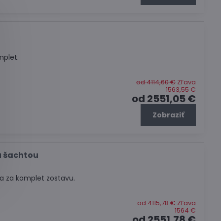
mplet.
od 4114,60 €
Zľava
1563,55 €
od 2551,05 €
Zobraziť
u šachtou
a za komplet zostavu.
od 4115,78 €
Zľava
1564 €
od 2551,78 €