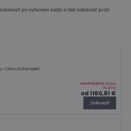
dolnosť pri vyhorení sadzí a tiež odolnosť proti
u. Cena za komplet
od 1872,28 €
Zľava
711,47 €
od 1160,81 €
Zobraziť