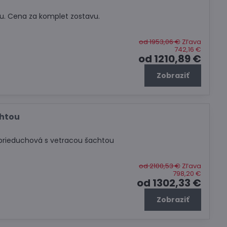
u. Cena za komplet zostavu.
od 1953,06 €
Zľava
742,16 €
od 1210,89 €
Zobraziť
chtou
prieduchová s vetracou šachtou
od 2100,53 €
Zľava
798,20 €
od 1302,33 €
Zobraziť