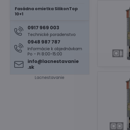
Fasádna omietka SilikonTop
10+1
0917 969 003
Technické poradenstvo
0948 987 787
Informácie k objednávkam
Po - Pi 8:00-15:00
info​@lacnestavanie​
.sk
Lacnestavanie