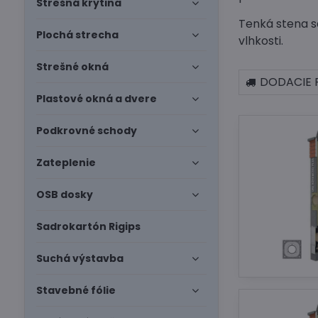
Strešná krytina
Tenká stena sa
Plochá strecha
vlhkosti.
Strešné okná
DODACIE 
Plastové okná a dvere
Podkrovné schody
Zateplenie
OSB dosky
Sadrokartón Rigips
Suchá výstavba
Stavebné fólie