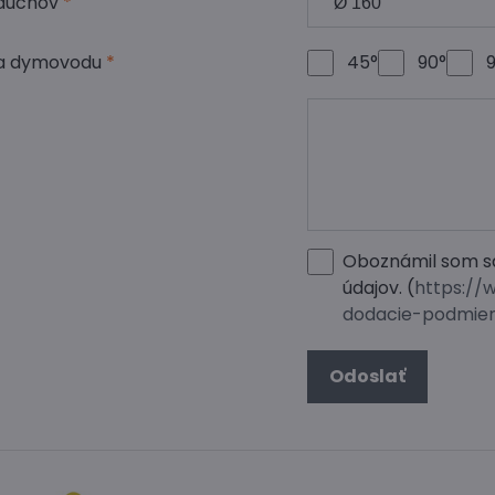
y prieduchov
*
nia dymovodu
*
45°
90°
Oboznámil som s
údajov. (
https://
dodacie-podmien
Odoslať