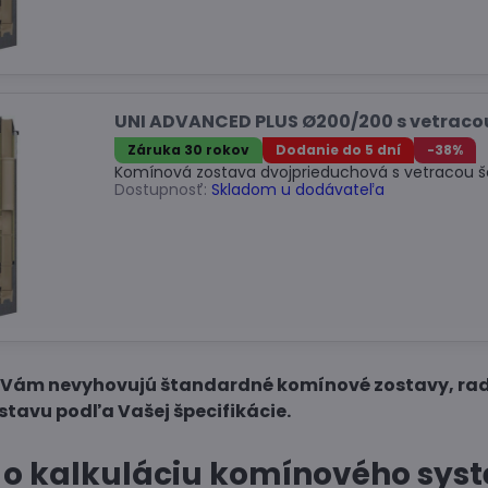
UNI ADVANCED PLUS Ø200/200 s vetraco
Záruka 30 rokov
Dodanie do 5 dní
-38%
Komínová zostava dvojprieduchová s vetracou š
Dostupnosť:
Skladom u dodávateľa
e Vám nevyhovujú štandardné komínové zostavy, ra
tavu podľa Vašej špecifikácie.
 o kalkuláciu komínového sys