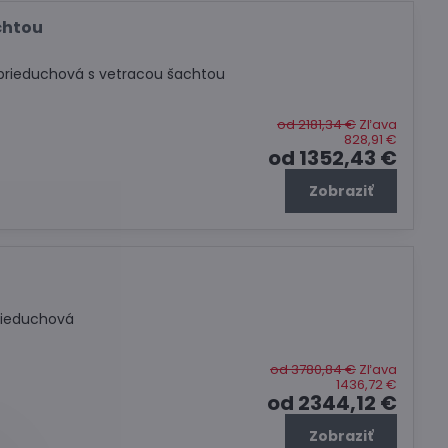
chtou
prieduchová s vetracou šachtou
od 2181,34 €
Zľava
828,91 €
od 1352,43 €
Zobraziť
rieduchová
od 3780,84 €
Zľava
1436,72 €
od 2344,12 €
Zobraziť