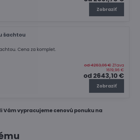
Zobraziť
u šachtou
achtou. Cena za komplet.
od 4263,06 €
Zľava
1619,96 €
od 2643,10 €
Zobraziť
di Vám vypracujeme cenovú ponuku na
tému