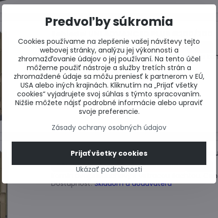
Predvoľby súkromia
Schiedel UNI ADVANCED PLUS Ø200/200
Cookies používame na zlepšenie vašej návštevy tejto
Záruka 30 rokov
Dodanie do 5 dní
-38%
webovej stránky, analýzu jej výkonnosti a
Komínová zostava dvojprieduchová. Cena za ko
zhromažďovanie údajov o jej používaní. Na tento účel
Dostupnosť:
Skladom u dodávateľa
môžeme použiť nástroje a služby tretích strán a
zhromaždené údaje sa môžu preniesť k partnerom v EÚ,
USA alebo iných krajinách. Kliknutím na „Prijať všetky
cookies“ vyjadrujete svoj súhlas s týmto spracovaním.
Nižšie môžete nájsť podrobné informácie alebo upraviť
svoje preferencie.
Zásady ochrany osobných údajov
UNI ADVANCED PLUS Ø180/200 s vetraco
Prijať všetky cookies
Záruka 30 rokov
Dodanie do 5 dní
-38%
Ukázať podrobnosti
Komín dvojprieduchový s vetracou šachtou. Cen
Dostupnosť:
Skladom u dodávateľa