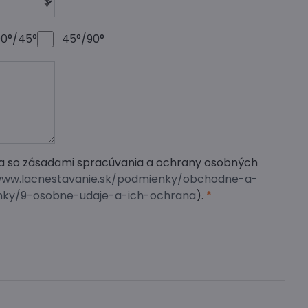
90°/45°
45°/90°
a so zásadami spracúvania a ochrany osobných
www.lacnestavanie.sk/podmienky/obchodne-a-
ky/9-osobne-udaje-a-ich-ochrana
).
*