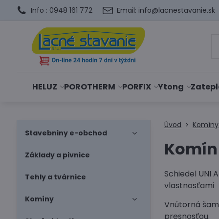
Info : 0948 161 772
Email: info@lacnestavanie.sk
HELUZ
POROTHERM
PORFIX
Ytong
Zatepl
Úvod
Komíny
Stavebniny e-obchod
Komín
Základy a pivnice
Schiedel UNI 
Tehly a tvárnice
vlastnosťami
Komíny
Vnútorná šamo
presnosťou.