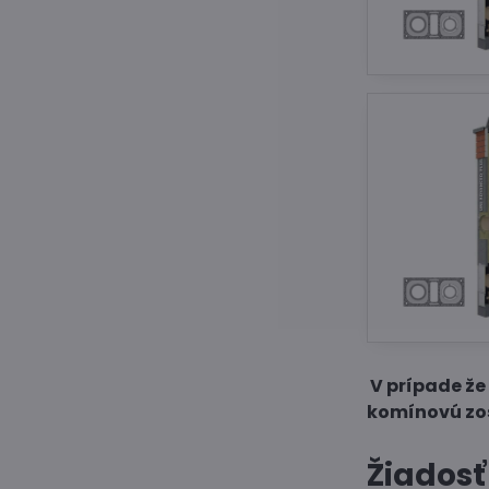
V prípade ž
komínovú zos
Žiadosť