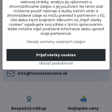
webovej stránky, analýzu jej výkonnosti a
zhromažďovanie údajov o jej používaní. Na tento účel
môžeme použiť nástroje a služby tretích strán a
Technická pomoc pri založení stavby
zhromaždené údaje sa môžu preniesť k partnerom v EÚ,
Skladom u dodávateľa
USA alebo iných krajinách. Kliknutím na „Prijať všetky
cookies“ vyjadrujete svoj súhlas s týmto spracovaním.
0,01 €
Do košíka
Nižšie môžete nájsť podrobné informácie alebo upraviť
svoje preferencie.
Zásady ochrany osobných údajov
0917 969 003
Technické poradenstvo
Prijať všetky cookies
0948 987 787
Informácie k objednávkam
Ukázať podrobnosti
Po - Pi 8:00-15:00
info​@lacnestavanie​.sk
Bezpečný nákup
Najlepšie ceny