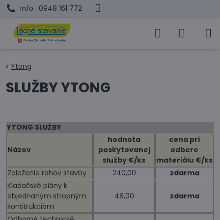
Info : 0948 161 772
Ytong
SLUŽBY YTONG
YTONG SLUŽBY
hodnota
cena pri
Názov
poskytovanej
odbere
služby €/ks
materiálu €/ks
Založenie rohov stavby
240,00
zdarma
Kladačské plány k
objednaným stropným
48,00
zdarma
konštrukciám
Odborné technické