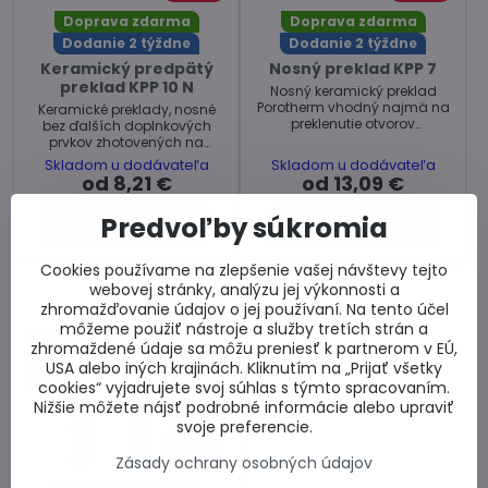
Doprava zdarma
Doprava zdarma
Dodanie 2 týždne
Dodanie 2 týždne
Keramický predpätý
Nosný preklad KPP 7
preklad KPP 10 N
Nosný keramický preklad
Porotherm vhodný najmä na
Keramické preklady, nosné
preklenutie otvorov
bez ďalších doplnkových
obvodových stien.
prvkov zhotovených na
stavbe. Vhodné najmä pre
Skladom u dodávateľa
Skladom u dodávateľa
obvodové steny.
od 8,21 €
od 13,09 €
Predvoľby súkromia
Zobraziť
Zobraziť
Cookies používame na zlepšenie vašej návštevy tejto
webovej stránky, analýzu jej výkonnosti a
zhromažďovanie údajov o jej používaní. Na tento účel
môžeme použiť nástroje a služby tretích strán a
zhromaždené údaje sa môžu preniesť k partnerom v EÚ,
USA alebo iných krajinách. Kliknutím na „Prijať všetky
cookies“ vyjadrujete svoj súhlas s týmto spracovaním.
Nižšie môžete nájsť podrobné informácie alebo upraviť
svoje preferencie.
40%
Zásady ochrany osobných údajov