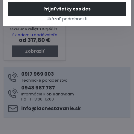
Doprava zdarma
Dodanie 2 týždne
Prijať všetky cookies
PREKLAD XL
Ukázať podrobnosti
Nosný preklad Porotherm
vhodný najmä na preklenutie
otvorov s veľkým rozpätím.
Skladom u dodávateľa
od 317,80 €
Zobraziť
0917 969 003
Technické poradenstvo
0948 987 787
Informácie k objednávkam
Po - Pi 8:00-15:00
info​@lacnestavanie​.sk