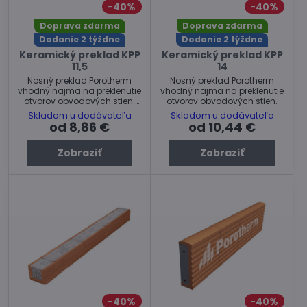
40%
40%
Doprava zdarma
Doprava zdarma
Dodanie 2 týždne
Dodanie 2 týždne
Keramický preklad KPP
Keramický preklad KPP
11,5
14
Nosný preklad Porotherm
Nosný preklad Porotherm
vhodný najmä na preklenutie
vhodný najmä na preklenutie
otvorov obvodových stien.
otvorov obvodových stien.
KPP 11,5 vyrábané v dĺžkach
Skladom u dodávateľa
Skladom u dodávateľa
od 1m- 2,75 m.
od 8,86 €
od 10,44 €
Zobraziť
Zobraziť
40%
40%