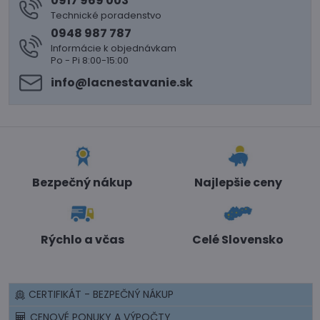
0917 969 003
Technické poradenstvo
0948 987 787
Informácie k objednávkam
Po - Pi 8:00-15:00
info​@lacnestavanie​.sk
Bezpečný nákup
Najlepšie ceny
Rýchlo a včas
Celé Slovensko
CERTIFIKÁT - BEZPEČNÝ NÁKUP
CENOVÉ PONUKY A VÝPOČTY