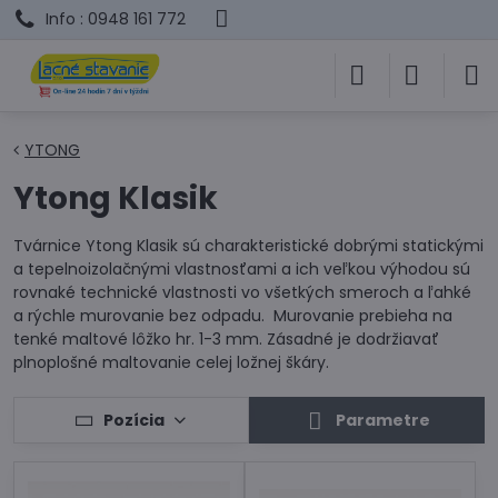
Info : 0948 161 772
YTONG
Ytong Klasik
Tvárnice Ytong Klasik sú charakteristické dobrými statickými
a tepelnoizolačnými vlastnosťami a ich veľkou výhodou sú
rovnaké technické vlastnosti vo všetkých smeroch a ľahké
a rýchle murovanie bez odpadu. Murovanie prebieha na
tenké maltové lôžko hr. 1-3 mm. Zásadné je dodržiavať
plnoplošné maltovanie celej ložnej škáry.
Pozícia
Parametre