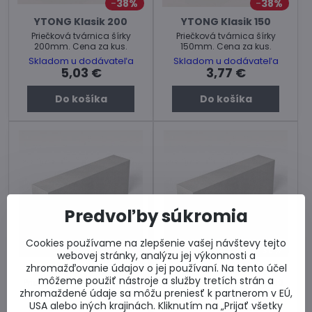
38%
38%
YTONG Klasik 200
YTONG Klasik 150
Priečková tvárnica šírky
Priečková tvárnica šírky
200mm. Cena za kus.
150mm. Cena za kus.
Skladom u dodávateľa
Skladom u dodávateľa
5,03 €
3,77 €
Do košíka
Do košíka
Predvoľby súkromia
Cookies používame na zlepšenie vašej návštevy tejto
38%
38%
webovej stránky, analýzu jej výkonnosti a
zhromažďovanie údajov o jej používaní. Na tento účel
YTONG Klasik 125
YTONG Klasik 100
môžeme použiť nástroje a služby tretích strán a
Priečková tvárnica šírky 125
Priečková tvárnica šírky 100
zhromaždené údaje sa môžu preniesť k partnerom v EÚ,
mm. Cena za kus.
mm. Cena za kus.
USA alebo iných krajinách. Kliknutím na „Prijať všetky
Skladom u dodávateľa
Skladom u dodávateľa