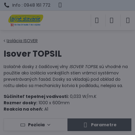
Info : 0948 161 772
Izolácia ISOVER
Isover TOPSIL
Izolačné dosky z čadičovej vlny
ISOVER TOPSIL
sú vhodné na
použitie ako izolácia vonkajších stien vrámci systémov
prevetrávaných fasád. Dosky sa vkladajú pod obklad do
roštu alebo sa mechanicky kotvia k podkladu, nelepia sa.
Súčiniteľ tepelnej vodivosti:
0,033 W/m.K
Rozmer dosky:
1000 x 600mm
Reakcia na oheň:
A1
Pozícia
Parametre