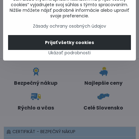
0917 969 003
cookies“ vyjadrujete svoj súhlas s týmto spracovaním.
Nižšie môžete nájsť podrobné informácie alebo upraviť
Technické poradenstvo
svoje preferencie.
0948 987 787
Informácie k objednávkam
Zásady ochrany osobných údajov
Po - Pi 8:00-15:00
info​@lacnestavanie​.sk
Prijať všetky cookies
Ukázať podrobnosti
Bezpečný nákup
Najlepšie ceny
Rýchlo a včas
Celé Slovensko
CERTIFIKÁT - BEZPEČNÝ NÁKUP