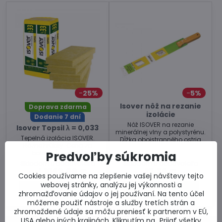
25%
5%
Isover nôž na rezanie
Doprava zdarma
izolácie
Dodanie 7 dní
Nôž ISOVER na rezanie
Isover Topsil λ = 0,033
minerálnej vlny a polystyrénu.
Tepelná izolácia ISOVER.
Dĺžka obojstranného ostria
Rôzne hrúbky. Cena za
280 mm, hrúbka 1,5 mm.
Predvoľby súkromia
balenie (1 paleta)
Skladom u dodávateľa
Skladom u dodávateľa
od 1062,06 €
12,39 €
Cookies používame na zlepšenie vašej návštevy tejto
webovej stránky, analýzu jej výkonnosti a
Zobraziť
Do košíka
zhromažďovanie údajov o jej používaní. Na tento účel
môžeme použiť nástroje a služby tretích strán a
zhromaždené údaje sa môžu preniesť k partnerom v EÚ,
USA alebo iných krajinách. Kliknutím na „Prijať všetky