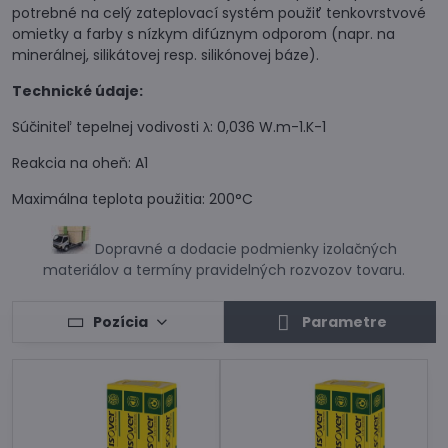
potrebné na celý zateplovací systém použiť tenkovrstvové
omietky a farby s nízkym difúznym odporom (napr. na
minerálnej, silikátovej resp. silikónovej báze).
Technické údaje:
Súčiniteľ tepelnej vodivosti λ: 0,036 W.m-1.K-1
Reakcia na oheň: A1
Maximálna teplota použitia: 200°C
Dopravné a dodacie podmienky izolačných
materiálov a termíny pravidelných rozvozov tovaru.
Pozícia
Parametre