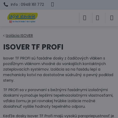
Info : 0948 161 772
Izolácia ISOVER
ISOVER TF PROFI
Isover TF PROFI sú fasádne dosky z čadičových vlákien s
pozdĺžnym vláknom vhodné do vonkajších kontaktných
zateplovacích systémov. Izolácia sa na fasádu lepí a
mechanicky kotví na dostatočne súdružný a pevný podklad
steny.
TF PROFI sa v porovnaní s bežnými fasádnymi izolačnými
doskami vyznačuje lepšími tepelnoizolačnými vlastnosťami,
vďaka čomu je pri rovnakej hrúbke izolácie možné
dosiahnuť vyššie hodnoty tepelného odporu.
Keďže dosky Isover TF Profi majú vysokú paropriepustnosť je