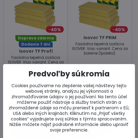
40%
40%
Isover TF PRIM
Doprava zdarma
Fasádna tepelná izolácia
Dodanie 7 dní
ISOVER. Viac variant. Cena za
Isover TF Profi
balenie (1paleta).
Fasádna tepelná izolácia
ISOVER. Viac variant. Cena za
balenie.
Predvoľby súkromia
Skladom u dodávateľa
Skladom u dodávateľa
od 21,25 €
od 509,96 €
Cookies používame na zlepšenie vašej návštevy tejto
Zobraziť
Zobraziť
webovej stránky, analýzu jej výkonnosti a
zhromažďovanie údajov o jej používaní. Na tento účel
môžeme použiť nástroje a služby tretích strán a
zhromaždené údaje sa môžu preniesť k partnerom v EÚ,
USA alebo iných krajinách. Kliknutím na „Prijať všetky
cookies“ vyjadrujete svoj súhlas s týmto spracovaním.
Nižšie môžete nájsť podrobné informácie alebo upraviť
svoje preferencie.