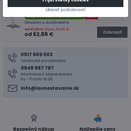
Ukázať podrobnosti
Prestup TWP PVC
Doprava zdarma nad 600€
-28%
Skladom u dodávateľa
od 87,33 €
Zľava 24,45 €
Zobraziť
od 62,88 €
0917 969 003
Technické poradenstvo
0948 987 787
Informácie k objednávkam
Po - Pi 8:00-15:00
info​@lacnestavanie​.sk
Bezpečný nákup
Najlepšie ceny