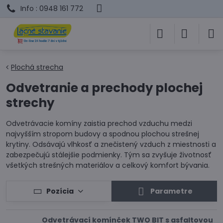
Info : 0948 161 772
Plochá strecha
Odvetranie a prechody plochej
strechy
Odvetrávacie komíny zaistia prechod vzduchu medzi
najvyšším stropom budovy a spodnou plochou strešnej
krytiny. Odsávajú vlhkosť a znečistený vzduch z miestnosti a
zabezpečujú stálejšie podmienky. Tým sa zvyšuje životnosť
všetkých strešných materiálov a celkový komfort bývania.
Pozícia
Parametre
Odvetrávací komínček TWO BIT s asfaltovou