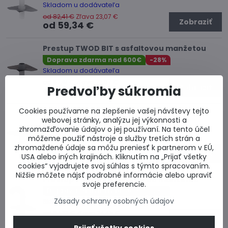
Skladom u dodávateľa
od 82,41 €
Zľava 23,07 €
Zobraziť
od 59,34 €
Prestup TWOD BIT s asfaltovou manžetou
Doprava zdarma nad 600€
-28%
Skladom u dodávateľa
od 82,41 €
Zľava 23,07 €
Predvoľby súkromia
Zobraziť
od 59,34 €
Cookies používame na zlepšenie vašej návštevy tejto
Prestup TWOD PVC
webovej stránky, analýzu jej výkonnosti a
Doprava zdarma nad 600€
-28%
zhromažďovanie údajov o jej používaní. Na tento účel
Skladom u dodávateľa
môžeme použiť nástroje a služby tretích strán a
zhromaždené údaje sa môžu preniesť k partnerom v EÚ,
od 82,41 €
Zľava 23,07 €
Zobraziť
od 59,34 €
USA alebo iných krajinách. Kliknutím na „Prijať všetky
cookies“ vyjadrujete svoj súhlas s týmto spracovaním.
Nižšie môžete nájsť podrobné informácie alebo upraviť
Prestup TWP BIT s asfaltovou manžetou
svoje preferencie.
Doprava zdarma nad 600€
-28%
Zásady ochrany osobných údajov
Skladom u dodávateľa
od 87,33 €
Zľava 24,45 €
Zobraziť
od 62,88 €
Prijať všetky cookies