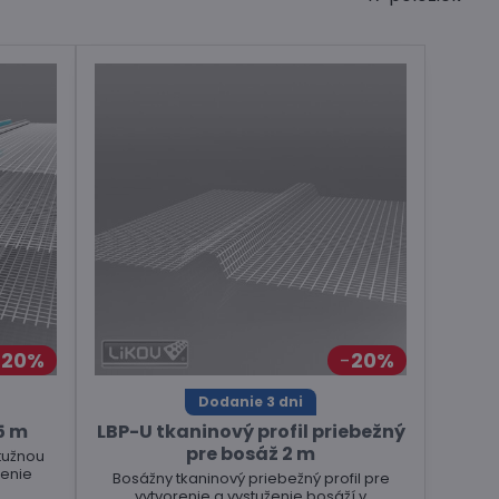
20%
20%
Dodanie 3 dni
5 m
LBP-U tkaninový profil priebežný
pre bosáž 2 m
stužnou
ženie
Bosážny tkaninový priebežný profil pre
vytvorenie a vystuženie bosáží v