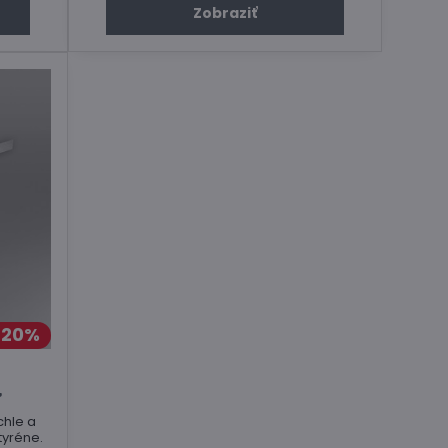
Zobraziť
20%
ľ
chle a
tyréne.