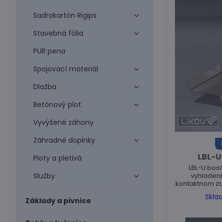
Sadrokartón Rigips
Stavebná fólia
PUR pena
Spojovací materiál
Dlažba
Betónový plot
Vyvýšené záhony
Záhradné doplnky
LBL-U
Ploty a pletivá
LBL-U bos
vyhladeni
Služby
kontaktnom z
Skla
Základy a pivnice