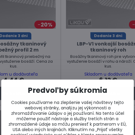
20%
Dodanie 3 dni
Dodanie 3 dni
bosážny tkaninový
LBP-V1 vonkajší bosáž
bežný profil 2 m
tkaninový roh
fil tkaninový priebežný na
Bosážny tkaninový roh pre vytvor
 vystuženie bosáží. Cena za
vystuženie bosáží v rohu a nároží.
kus.
kus.
dom u dodávateľa
Skladom u dodávateľa
4,44 €
6,12 €
Predvoľby súkromia
Do košíka
Do košíka
Cookies používame na zlepšenie vašej návštevy tejto
webovej stránky, analýzu jej výkonnosti a
zhromažďovanie údajov o jej používaní. Na tento účel
môžeme použiť nástroje a služby tretích strán a
zhromaždené údaje sa môžu preniesť k partnerom v EÚ,
USA alebo iných krajinách. Kliknutím na „Prijať všetky