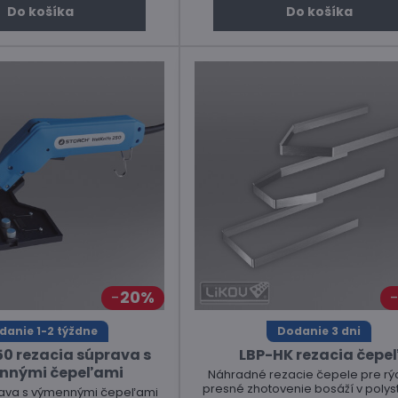
Do košíka
Do košíka
20%
danie 1-2 týždne
Dodanie 3 dni
50 rezacia súprava s
LBP-HK rezacia čepe
nnými čepeľami
Náhradné rezacie čepele pre rý
presné zhotovenie bosáží v polys
rava s výmennými čepeľami