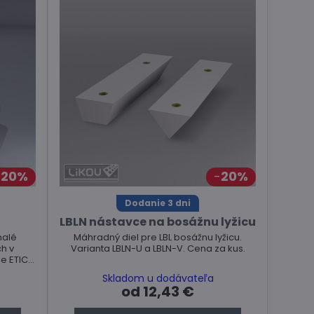
20%
20%
Dodanie 3 dni
a
LBLN nástavce na bosážnu lyžicu
nalé
Máhradný diel pre LBL bosážnu lyžicu.
h v
Varianta LBLN-U a LBLN-V. Cena za kus.
 ETICS.
Skladom u dodávateľa
od 12,43 €