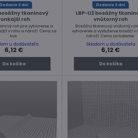
Dodanie 3 dni
Dodanie 3 dni
bosážny tkaninový
LBP-U2 bosážny tkanin
vonkajší roh
vnútorný roh
inový roh pre vytvorenie a
Bosážny tkaninový vnútorný roh
áží v rohu a nároží. Cena za
vytvorenie a vystuženie bosáží v 
kus.
nároží. Cena za balenie.
dom u dodávateľa
Skladom u dodávateľa
6,12 €
6,12 €
Do košíka
Do košíka