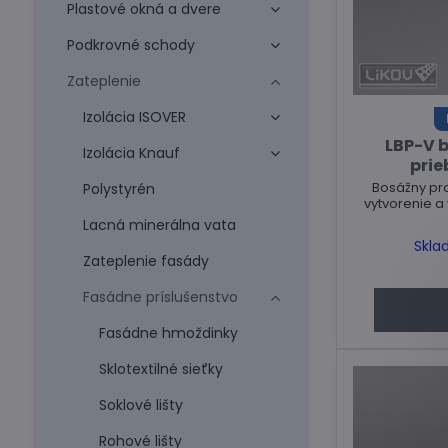
Plastové okná a dvere
Podkrovné schody
Zateplenie
Izolácia ISOVER
LBP-V 
Izolácia Knauf
prie
Bosážny pro
Polystyrén
vytvorenie a
Lacná minerálna vata
Skla
Zateplenie fasády
Fasádne príslušenstvo
Fasádne hmoždinky
Sklotextilné sieťky
Soklové lišty
Rohové lišty