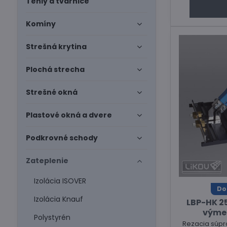
Tehly a tvárnice
Komíny
Strešná krytina
Plochá strecha
Strešné okná
Plastové okná a dvere
Podkrovné schody
Zateplenie
Izolácia ISOVER
Do
Izolácia Knauf
LBP-HK 2
výme
Polystyrén
Rezacia súp