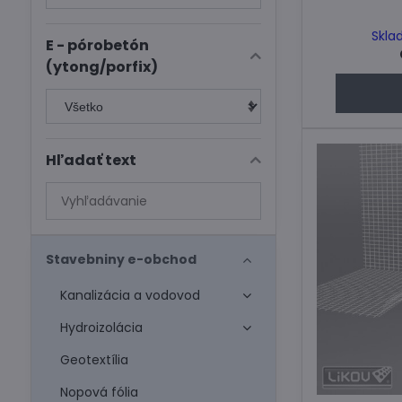
Skla
E - pórobetón
(ytong/porfix)
Hľadať text
Prehľadať
výsledky
filtra
fulltextom
Stavebniny e-obchod
Kanalizácia a vodovod
Hydroizolácia
Geotextília
Nopová fólia