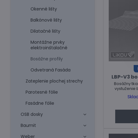
Okenné lišty
Balkónové lišty
Dilatačné lišty
Montážne prvky
elektroinštalačné
Bosážne profily
Odvetraná Fasáda
LBP-V3 bo
Zateplenie plochej strechy
Bosážny tkan
vystuženie b
Parotesné fólie
Skla
Fasádne fólie
OSB dosky
Baumit
Weber