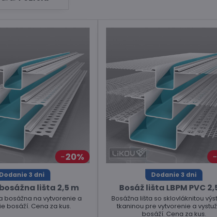
20%
Dodanie 3 dni
Dodanie 3 dni
bosážna lišta 2,5 m
Bosáž lišta LBPM PVC 2,
ta bosážna na vytvorenie a
Bosážna lišta so sklovláknitou vý
ie bosáží. Cena za kus.
tkaninou pre vytvorenie a vystu
bosáží. Cena za kus.