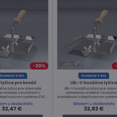
20%
Dodanie 3 dni
Dodanie 3 dni
 lyžica pre bosáž
LBL-V bosážna lyžic
ážna lyžica pre dokonalé
LBL-V bosážna lyžica pre doko
e omietok v bosážach v
vyhladenie omietok v bosážac
atepľovacom systéme ETICS.
kontaktnom zatepľovacom systéme
Cena za kus.
Cena za kus.
dom u dodávateľa
Skladom u dodávateľa
32,47 €
32,83 €