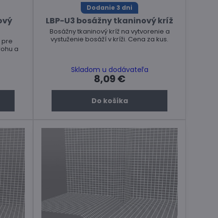
Dodanie 3 dni
ový
LBP-U3 bosážny tkaninový kríž
Bosážny tkaninový kríž na vytvorenie a
vystuženie bosáží v kríži. Cena za kus.
 pre
rohu a
Skladom u dodávateľa
8,09 €
Do košíka