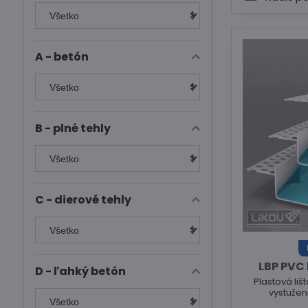
A - betón
B - plné tehly
C - dierové tehly
LBP PVC 
D - ľahký betón
Plastová liš
vystužen