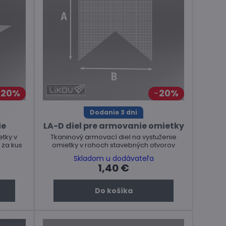
20%
20%
Dodanie 3 dni
ie
LA-D diel pre armovanie omietky
tky v
Tkaninový armovací diel na vystuženie
 za kus
omietky v rohoch stavebných otvorov
Skladom u dodávateľa
1,40 €
Do košíka