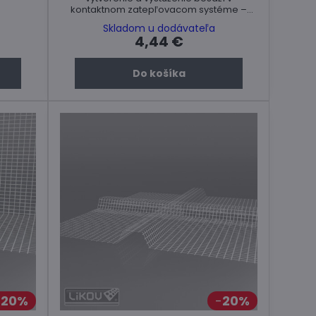
kontaktnom zatepľovacom systéme –
ETICS. Cena za ks.
Skladom u dodávateľa
4,44 €
Do košíka
20%
20%