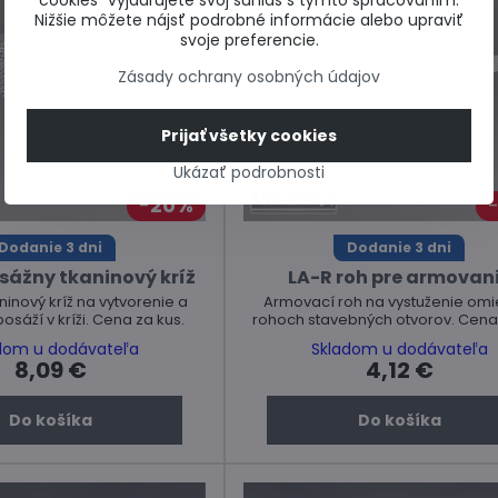
cookies“ vyjadrujete svoj súhlas s týmto spracovaním.
Nižšie môžete nájsť podrobné informácie alebo upraviť
svoje preferencie.
Zásady ochrany osobných údajov
Prijať všetky cookies
Ukázať podrobnosti
20%
Dodanie 3 dni
Dodanie 3 dni
sážny tkaninový kríž
LA-R roh pre armovan
inový kríž na vytvorenie a
Armovací roh na vystuženie omie
osáží v kríži. Cena za kus.
rohoch stavebných otvorov. Cena
dom u dodávateľa
Skladom u dodávateľa
8,09 €
4,12 €
Do košíka
Do košíka