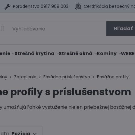
Poradenstvo 0917 969 003
Certifikácia bezpečný n
Hľadať
enie
Strešná krytina
Strešné okná
Komíny
WEBE
niny
Zateplenie
Fasádne príslušenstvo
Bosážne profily
e profily s príslušenstvom
y umožňujú ľahké vystuženie nielen priebežnej bosážnej d
odľa:
Pozícia