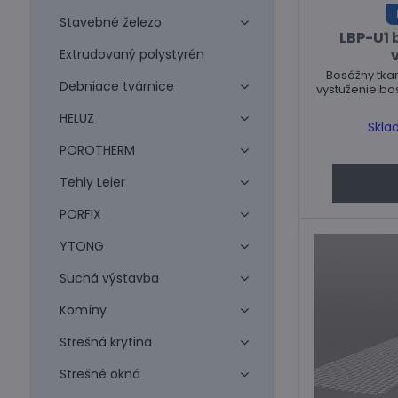
Stavebné železo
LBP-U1 
Extrudovaný polystyrén
Bosážny tkan
Debniace tvárnice
vystuženie bos
HELUZ
Skla
POROTHERM
Tehly Leier
PORFIX
YTONG
Suchá výstavba
Komíny
Strešná krytina
Strešné okná