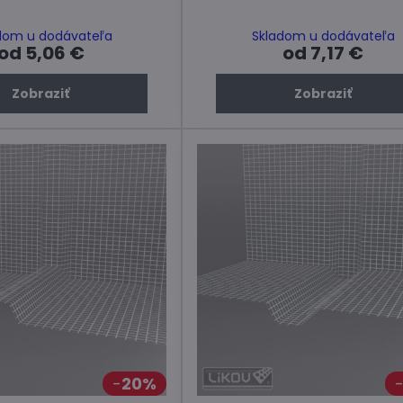
dom u dodávateľa
Skladom u dodávateľa
od 5,06 €
od 7,17 €
Zobraziť
Zobraziť
20%