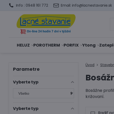
Info : 0948 161 772
Email: info@lacnestavanie.sk
HELUZ
POROTHERM
PORFIX
Ytong
Zatepl
Úvod
Staveb
Parametre
Bosážn
Vyberte typ
Bosážne profil
križovaní.
Vyberte typ
Radiť p