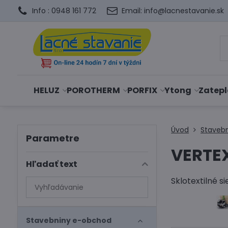
Info : 0948 161 772
Email: info@lacnestavanie.sk
HELUZ
POROTHERM
PORFIX
Ytong
Zatepl
Úvod
Staveb
Parametre
VERTE
Hľadať text
Sklotextilné 
Prehľadať
výsledky
filtra
fulltextom
Stavebniny e-obchod