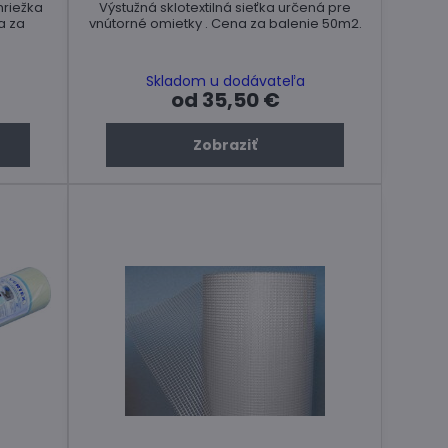
mriežka
Výstužná sklotextilná sieťka určená pre
a za
vnútorné omietky . Cena za balenie 50m2.
Skladom u dodávateľa
od 35,50 €
Zobraziť