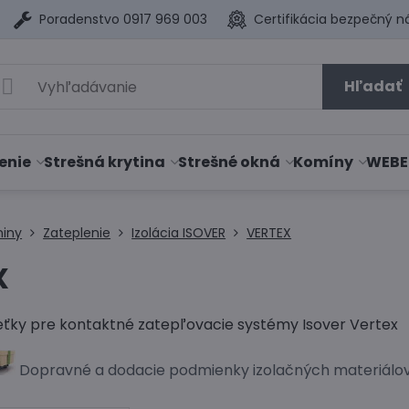
Poradenstvo 0917 969 003
Certifikácia bezpečný n
Hľadať
enie
Strešná krytina
Strešné okná
Komíny
WEBE
niny
Zateplenie
Izolácia ISOVER
VERTEX
X
sieťky pre kontaktné zatepľovacie systémy Isover Vertex
Dopravné a dodacie podmienky izolačných materiálov 