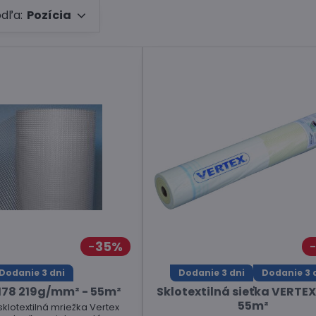
odľa:
Pozícia
35%
Dodanie 3 dni
Dodanie 3 dni
Dodanie 3 
178 219g/mm² - 55m²
Sklotextilná sieťka VERTEX 
55m²
klotextilná mriežka Vertex