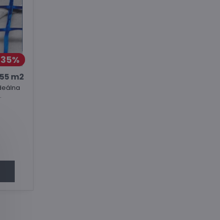
35%
 55 m2
ideálna
.