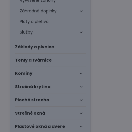
Vyvýšené záhony
Záhradné doplnky
Ploty a pletivá
Služby
Základy a pivnice
Tehly a tvárnice
Komíny
Strešná krytina
Plochá strecha
Strešné okná
Plastové okná a dvere