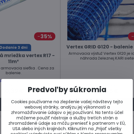
35%
Vertex GRID G120 - balenie
Dodanie 3 dni
Armovacia výstuž Vertex G120 je 
á mriežka vertex R17 -
náhrada železnej KARI siete
11m²
armovacia sieťka . Cena za
balenie.
dom u dodávateľa
2
Skladom u dodávateľa
1,04 €
/ m
Predvoľby súkromia
10,39 €
83,55 €
Cookies používame na zlepšenie vašej návštevy tejto
Do košíka
Do košíka
webovej stránky, analýzu jej výkonnosti a
zhromažďovanie údajov o jej používaní. Na tento účel
môžeme použiť nástroje a služby tretích strán a
zhromaždené údaje sa môžu preniesť k partnerom v EÚ,
USA alebo iných krajinách. Kliknutím na „Prijať všetky