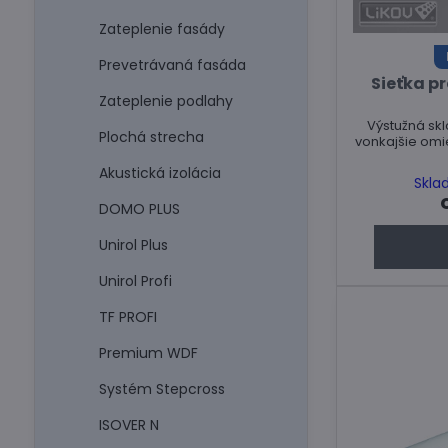
Zateplenie fasády
Prevetrávaná fasáda
Sieťka p
Zateplenie podlahy
Výstužná sklotext
Plochá strecha
vonkajšie omi
Akustická izolácia
Skla
DOMO PLUS
Unirol Plus
Unirol Profi
TF PROFI
Premium WDF
Systém Stepcross
ISOVER N