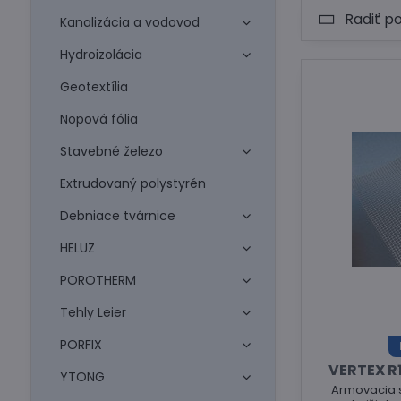
Radiť p
Kanalizácia a vodovod
Hydroizolácia
Geotextília
Nopová fólia
Stavebné železo
Extrudovaný polystyrén
Debniace tvárnice
HELUZ
POROTHERM
Tehly Leier
PORFIX
VERTEX R
YTONG
Armovacia s