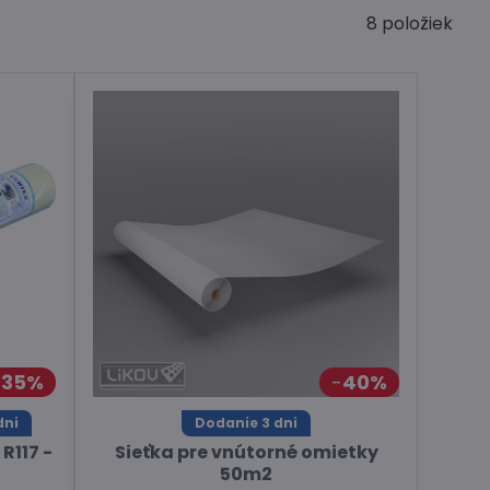
8
položiek
35%
40%
dni
Dodanie 3 dni
R117 -
Sieťka pre vnútorné omietky
50m2