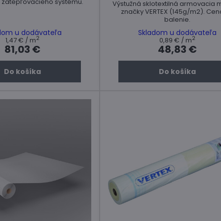
 zatepľovacieho systému.
Výstužná sklotextilná armovacia 
značky VERTEX (145g/m2). Cen
balenie.
dom u dodávateľa
Skladom u dodávateľa
2
2
1,47 €
/ m
0,89 €
/ m
81,03 €
48,83 €
Do košíka
Do košíka