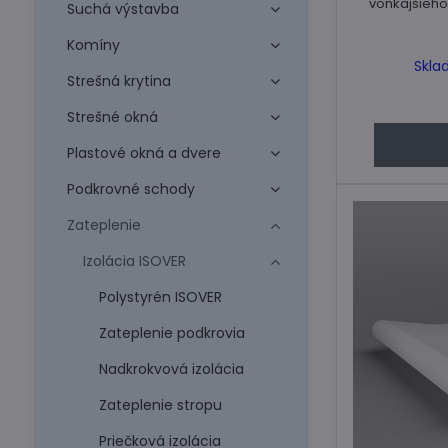
vonkajšieho
Suchá výstavba
Komíny
Skla
Strešná krytina
Strešné okná
Plastové okná a dvere
Podkrovné schody
Zateplenie
Izolácia ISOVER
Polystyrén ISOVER
Zateplenie podkrovia
Nadkrokvová izolácia
Zateplenie stropu
Priečková izolácia