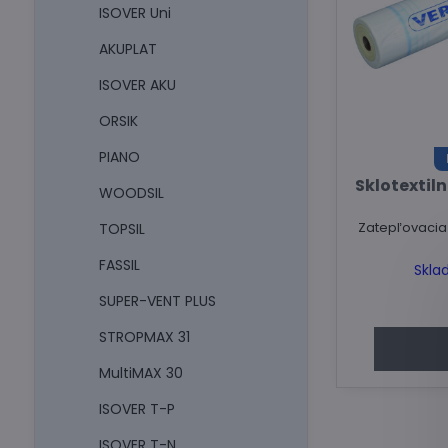
ISOVER Uni
AKUPLAT
ISOVER AKU
ORSIK
PIANO
Sklotextiln
WOODSIL
Zatepľovacia 
TOPSIL
FASSIL
Skla
SUPER-VENT PLUS
STROPMAX 31
MultiMAX 30
ISOVER T-P
ISOVER T-N