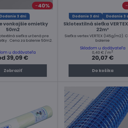
40%
Dodanie 3 dni
Dodanie 3 dni
Dodanie 3 
re vonkajšie omietky
Sklotextilná sieťka VERTEX 
50m2
22m²
ilná sieťka určená pre
Sieťka vertex VERTEX (145g/m2). 
etky . Cena za balenie 50m2.
balenie
Skladom u dodávateľa
2
dom u dodávateľa
0,40 €
/ m
od 39,09 €
20,07 €
Zobraziť
Do košíka