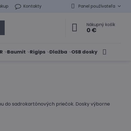
ákup
Kontakty
Panel používateľa
Nákupný košík
0 €
R
Baumit
Rigips
Dlažba
OSB dosky
vbu do sadrokartónových priečok. Dosky výborne