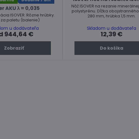
Nôž ISOVER na rezanie minerálnej
er AKU λ = 0,035
polystyrénu. Dĺžka obojstranného
lácia ISOVER. Rôzne hrúbky.
280 mm, hrúbka 1,5 mm.
za paletu (balenie)
dom u dodávateľa
Skladom u dodávateľa
d 944,64 €
12,39 €
Zobraziť
Do košíka