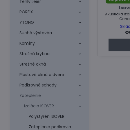
Tehly Leier
Isov
PORFIX
Akustická izo
Cena 
YTONG
Skla
o
Suchá výstavba
Komíny
Strešná krytina
Strešné okná
Plastové okná a dvere
Podkrovné schody
Zateplenie
Izolácia ISOVER
Polystyrén ISOVER
Zateplenie podkrovia