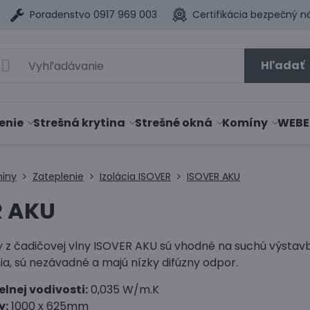
Poradenstvo 0917 969 003
Certifikácia bezpečný n
Hľadať
enie
Strešná krytina
Strešné okná
Komíny
WEBE
niny
Zateplenie
Izolácia ISOVER
ISOVER AKU
R AKU
y z čadičovej vlny ISOVER AKU sú vhodné na suchú výsta
ia, sú nezávadné a majú nízky difúzny odpor.
elnej vodivosti:
0,035 W/m.K
y:
1000 x 625mm