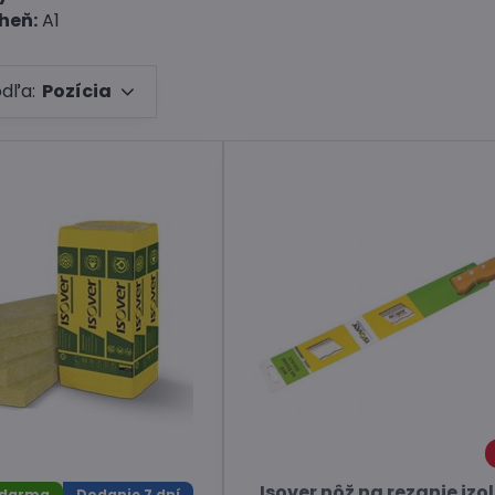
heň:
A1
odľa:
Pozícia
Isover nôž na rezanie izo
zdarma
Dodanie 7 dní