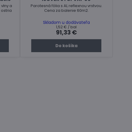
 vlny a
Parotesná fólia s AL reflexnou vrstvou.
 ostria
Cena za balenie 60m2.
Skladom u dodávateľa
1,52 €
/ bal
91,33 €
Do košíka