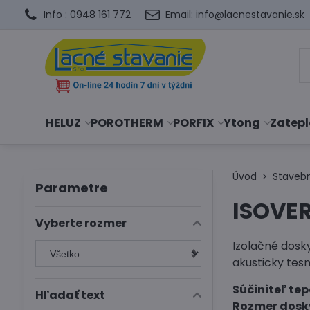
Info : 0948 161 772
Email: info@lacnestavanie.sk
HELUZ
POROTHERM
PORFIX
Ytong
Zatepl
Úvod
Staveb
Parametre
ISOVE
Vyberte rozmer
Izolačné dosk
akusticky tesn
Súčiniteľ tep
Hľadať text
Rozmer dosk