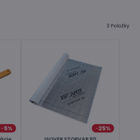
3
Položky
5%
25%
lácie
ISOVER STOPVAP 90