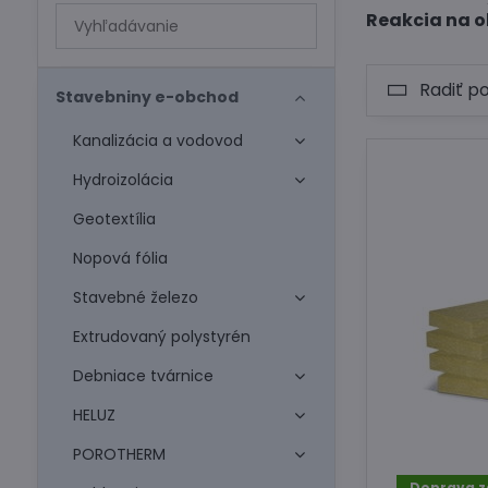
Prehľadať
Reakcia na o
výsledky
filtra
Radiť p
fulltextom
Stavebniny e-obchod
Kanalizácia a vodovod
Hydroizolácia
Geotextília
Nopová fólia
Stavebné železo
Extrudovaný polystyrén
Debniace tvárnice
HELUZ
POROTHERM
Doprava 