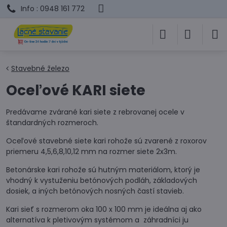
Info : 0948 161 772
Stavebné železo
Oceľové KARI siete
Predávame zvárané kari siete z rebrovanej ocele v
štandardných rozmeroch.
Oceľové stavebné siete kari rohože sú zvarené z roxorov
priemeru 4,5,6,8,10,12 mm na rozmer siete 2x3m.
Betonárske kari rohože sú hutným materiálom, ktorý je
vhodný k vystuženiu betónových podláh, základových
dosiek, a iných betónových nosných častí stavieb.
Kari sieť s rozmerom oka 100 x 100 mm je ideálna aj ako
alternatíva k pletivovým systémom a záhradníci ju