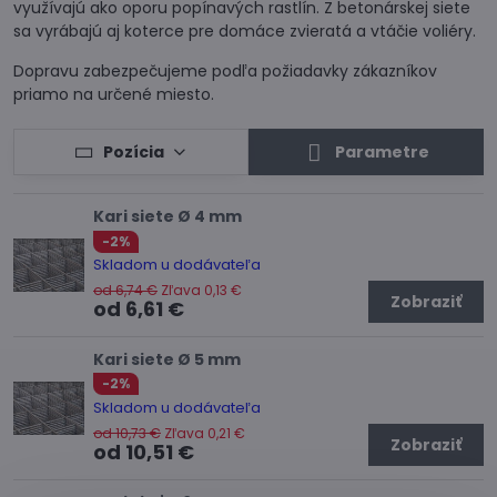
využívajú ako oporu popínavých rastlín. Z betonárskej siete
sa vyrábajú aj koterce pre domáce zvieratá a vtáčie voliéry.
Dopravu zabezpečujeme podľa požiadavky zákazníkov
priamo na určené miesto.
Pozícia
Parametre
Kari siete Ø 4 mm
-2%
Skladom u dodávateľa
od 6,74 €
Zľava 0,13 €
Zobraziť
od 6,61 €
Kari siete Ø 5 mm
-2%
Skladom u dodávateľa
od 10,73 €
Zľava 0,21 €
Zobraziť
od 10,51 €