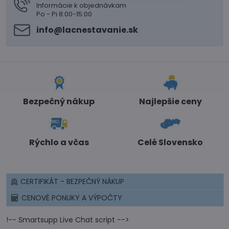
Informácie k objednávkam
Po - Pi 8:00-15:00
info​@lacnestavanie​.sk
Bezpečný nákup
Najlepšie ceny
Rýchlo a včas
Celé Slovensko
CERTIFIKÁT - BEZPEČNÝ NÁKUP
CENOVÉ PONUKY A VÝPOČTY
!-- Smartsupp Live Chat script -->