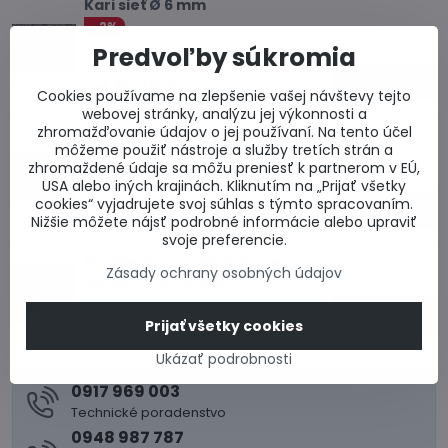
Kari sieť Ø 6 mm
-2%
Skladom u dodávateľa
Predvoľby súkromia
od 15,56 €
Zľava 0,31 €
Zobraziť
od 15,25 €
Cookies používame na zlepšenie vašej návštevy tejto
webovej stránky, analýzu jej výkonnosti a
zhromažďovanie údajov o jej používaní. Na tento účel
Kari sieť Ø 8 mm
môžeme použiť nástroje a služby tretích strán a
-2%
zhromaždené údaje sa môžu preniesť k partnerom v EÚ,
Skladom u dodávateľa
USA alebo iných krajinách. Kliknutím na „Prijať všetky
od 27,54 €
Zľava 0,55 €
cookies“ vyjadrujete svoj súhlas s týmto spracovaním.
Zobraziť
od 26,99 €
Nižšie môžete nájsť podrobné informácie alebo upraviť
svoje preferencie.
Strmienka - ohýbaná oceľ
Zásady ochrany osobných údajov
Skladom u dodávateľa
1,35 €
Zobraziť
Prijať všetky cookies
Ukázať podrobnosti
0917 969 003
Technické poradenstvo
0948 987 787