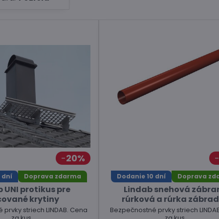
20%
 dní
Doprava zdarma
Dodanie 10 dní
Doprava zd
 UNI protikus pre
Lindab snehová zábra
cované krytiny
rúrková a rúrka zábrad
 prvky striech LINDAB. Cena
Bezpečnostné prvky striech LINDA
za kus.
za kus.