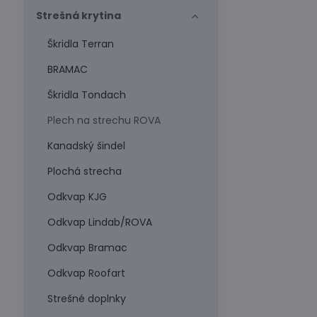
Strešná krytina
Škridla Terran
BRAMAC
Škridla Tondach
Plech na strechu ROVA
Kanadský šindel
Plochá strecha
Odkvap KJG
Odkvap Lindab/ROVA
Odkvap Bramac
Odkvap Roofart
Strešné doplnky