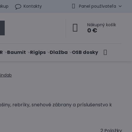
ákup
Kontakty
Panel používateľa
Nákupný košík
0 €
R
Baumit
Rigips
Dlažba
OSB dosky
Lindab
iny, rebríky, snehové zábrany a príslušenstvo k
2
Položky