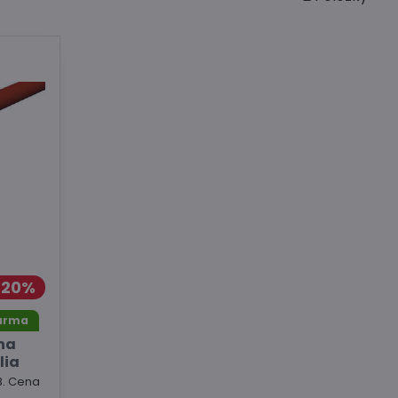
20%
arma
na
lia
B. Cena