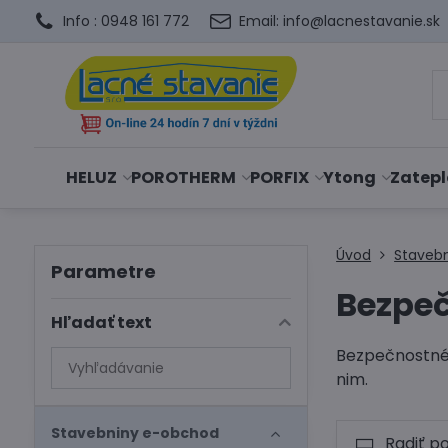
Info : 0948 161 772
Email: info@lacnestavanie.sk
HELUZ
POROTHERM
PORFIX
Ytong
Zatepl
Úvod
Staveb
Parametre
Bezpeč
Hľadať text
Bezpečnostné 
Prehľadať
nim.
výsledky
filtra
fulltextom
Stavebniny e-obchod
Radiť p