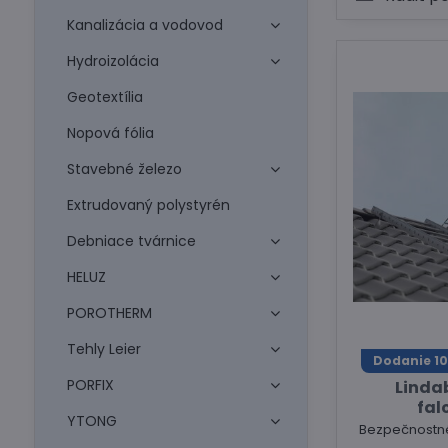
Kanalizácia a vodovod
Hydroizolácia
Geotextília
Nopová fólia
Stavebné železo
Extrudovaný polystyrén
Debniace tvárnice
HELUZ
POROTHERM
Tehly Leier
Dodanie 10
PORFIX
Lindab
fal
YTONG
Bezpečnostné