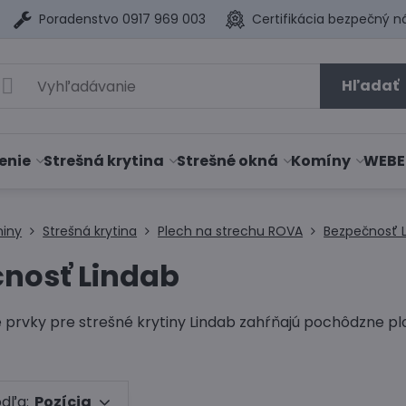
Poradenstvo 0917 969 003
Certifikácia bezpečný n
Hľadať
enie
Strešná krytina
Strešné okná
Komíny
WEBE
niny
Strešná krytina
Plech na strechu ROVA
Bezpečnosť 
nosť Lindab
prvky pre strešné krytiny Lindab zahŕňajú pochôdzne ploš
odľa:
Pozícia