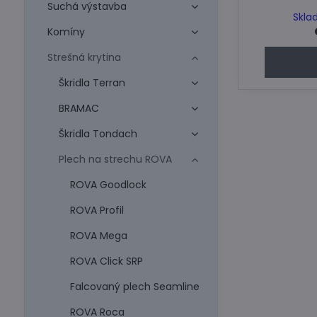
Suchá výstavba
Skla
Komíny
Strešná krytina
Škridla Terran
BRAMAC
Škridla Tondach
Plech na strechu ROVA
ROVA Goodlock
ROVA Profil
ROVA Mega
ROVA Click SRP
Falcovaný plech Seamline
ROVA Roca