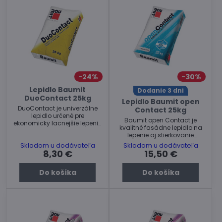
24%
30%
Lepidlo Baumit
Dodanie 3 dni
DuoContact 25kg
Lepidlo Baumit open
DuoContact je univerzálne
Contact 25kg
lepidlo určené pre
Baumit open Contact je
ekonomicky lacnejšie lepenie
kvalitné fasádne lepidlo na
a stierkovanie fasádnych
lepenie aj stierkovanie
izolačných dosiek. Vhodné
fasádnych izolačných
Skladom u dodávateľa
Skladom u dodávateľa
hlavne pre použitie na
dosiek.
8,30 €
15,50 €
rodinné domy .
Do košíka
Do košíka