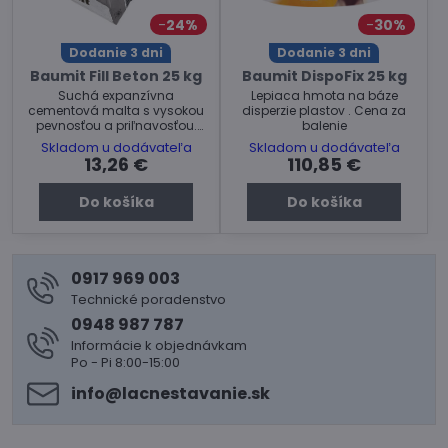
24%
30%
Dodanie 3 dni
Dodanie 3 dni
Baumit Fill Beton 25 kg
Baumit DispoFix 25 kg
Suchá expanzívna
Lepiaca hmota na báze
cementová malta s vysokou
disperzie plastov . Cena za
pevnosťou a priľnavosťou.
balenie
Cena za balenie.
Skladom u dodávateľa
Skladom u dodávateľa
13,26 €
110,85 €
Do košíka
Do košíka
0917 969 003
Technické poradenstvo
0948 987 787
Informácie k objednávkam
Po - Pi 8:00-15:00
info​@lacnestavanie​.sk