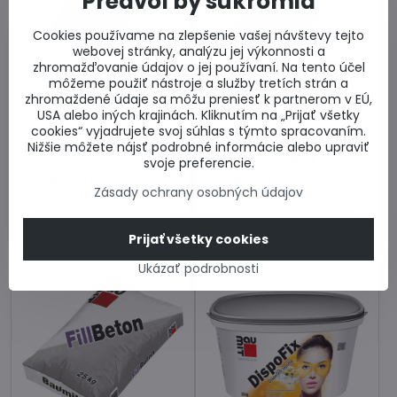
Predvoľby súkromia
Cookies používame na zlepšenie vašej návštevy tejto
webovej stránky, analýzu jej výkonnosti a
zhromažďovanie údajov o jej používaní. Na tento účel
24%
30%
môžeme použiť nástroje a služby tretích strán a
Lepidlo ProContact 25
Dodanie 3 dni
zhromaždené údaje sa môžu preniesť k partnerom v EÚ,
kg
USA alebo iných krajinách. Kliknutím na „Prijať všetky
Baumit SupraFix 25 kg
ProContact je veľmi odolné
cookies“ vyjadrujete svoj súhlas s týmto spracovaním.
Minerálne lepidlo na báze
lepidlo na stierkovanie a
Nižšie môžete nájsť podrobné informácie alebo upraviť
cementu s obsahom
lepenie izolačných dosiek z
organických prísad. Cena za
svoje preferencie.
polystyrénu a minerálnej vlny.
balenie.
Skladom u dodávateľa
Skladom u dodávateľa
11,57 €
41,54 €
Zásady ochrany osobných údajov
Do košíka
Do košíka
Prijať všetky cookies
Ukázať podrobnosti