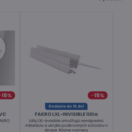
15%
15%
Dodanie do 15 dní
PVC
FAKRO LXL-INVISIBLE lišta
AKRO.
Lišty LXL-Invisible umožňujú nenápadnú
inštaláciu a ukrytie podkrovných schodov v
strope. Rôzne rozmery