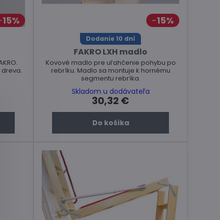
15%
15%
Dodanie 10 dní
FAKRO LXH madlo
AKRO.
Kovové madlo pre uľahčenie pohybu po
 dreva.
rebríku. Madlo sa montuje k hornému
segmentu rebríka.
Skladom u dodávateľa
30,32 €
Do košíka