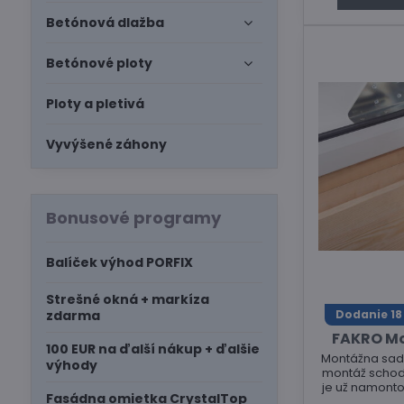
Betónová dlažba
Betónové ploty
Ploty a pletivá
Vyvýšené záhony
Bonusové programy
Balíček výhod PORFIX
Strešné okná + markíza
Dodanie 18
zdarma
FAKRO M
100 EUR na ďalší nákup + ďalšie
Montážna sada
výhody
montáž schodo
je už namonto
Fasádna omietka CrystalTop
hrúbke 