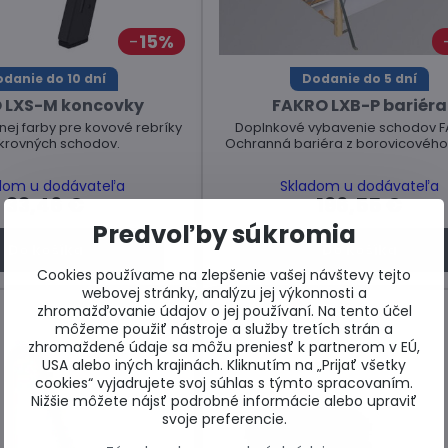
15%
danie do 10 dní
Dodanie do 5 dní
 LXS-M koncovky
FAKRO LXB-P bariéra
nej farby pre kovové rebríky
Doplnkové vybavenie schodov F
krovných schodov.
Ochranná bariéra z borovicového
dom u dodávateľa
Skladom u dodávateľa
33,46 €
196,55 €
Predvoľby súkromia
Do košíka
Do košíka
Cookies používame na zlepšenie vašej návštevy tejto
webovej stránky, analýzu jej výkonnosti a
zhromažďovanie údajov o jej používaní. Na tento účel
môžeme použiť nástroje a služby tretích strán a
zhromaždené údaje sa môžu preniesť k partnerom v EÚ,
USA alebo iných krajinách. Kliknutím na „Prijať všetky
cookies“ vyjadrujete svoj súhlas s týmto spracovaním.
Nižšie môžete nájsť podrobné informácie alebo upraviť
svoje preferencie.