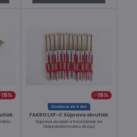
15%
15%
Dodanie do 5 dní
utiek
FAKRO LXF-C Súprava skrutiek
eného
Súprava skrutiek a hmoždiniek do
železobetónového stropu