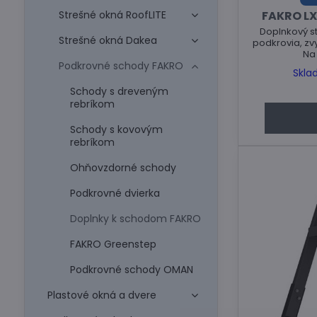
Strešné okná RoofLITE
FAKRO LX
Doplnkový s
Strešné okná Dakea
podkrovia, zv
Na
Podkrovné schody FAKRO
Skla
Schody s dreveným
rebríkom
Schody s kovovým
rebríkom
Ohňovzdorné schody
Podkrovné dvierka
Doplnky k schodom FAKRO
FAKRO Greenstep
Podkrovné schody OMAN
Plastové okná a dvere