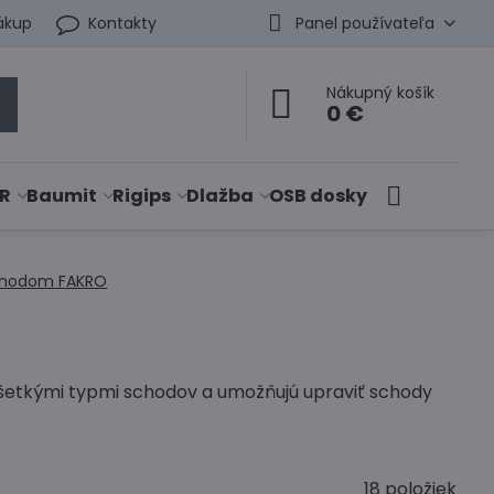
ákup
Kontakty
Panel používateľa
Nákupný košík
0 €
R
Baumit
Rigips
Dlažba
OSB dosky
schodom FAKRO
šetkými typmi schodov a umožňujú upraviť schody
18
položiek