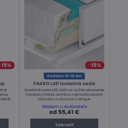
15%
15%
Dodanie 10-15 dní
op
FAKRO LXD izolačná sada
kryt
Izolačná sada LXD slúži na rýchle utesnenie
eniu
medzery medzi skrinkou namontovaných
rebríku
schodov a otvorom v strope.
ov.
Skladom u dodávateľa
od 55,41 €
Zobraziť