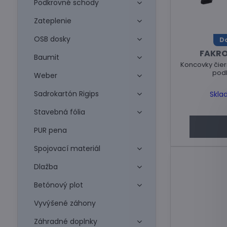
Podkrovné schody
Zateplenie
OSB dosky
Do
FAKRO
Baumit
Koncovky čier
pod
Weber
Sadrokartón Rigips
Skla
Stavebná fólia
PUR pena
Spojovací materiál
Dlažba
Betónový plot
Vyvýšené záhony
Záhradné doplnky