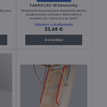
FAKRO LXS-W koncovky
tky pre
Strieborné koncovky pre drevenné rebríky
podkrovných schodov. Alternatíva k
modelu LXS. Cena za 2 ks (pár).
Skladom u dodávateľa
33,46 €
Do košíka