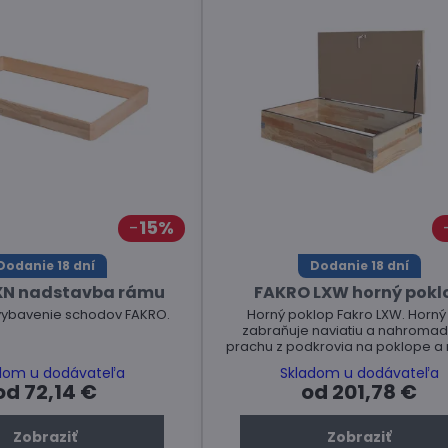
15%
Dodanie 18 dní
Dodanie 18 dní
XN nadstavba rámu
FAKRO LXW horný pokl
vybavenie schodov FAKRO.
Horný poklop Fakro LXW. Horný 
zabraňuje naviatiu a nahromad
prachu z podkrovia na poklope a 
zložených podkrovných schod
dom u dodávateľa
Skladom u dodávateľa
od 72,14 €
od 201,78 €
Zobraziť
Zobraziť