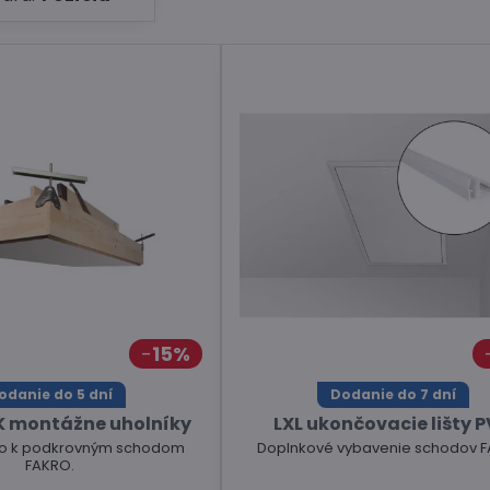
15%
odanie do 5 dní
Dodanie do 7 dní
K montážne uholníky
LXL ukončovacie lišty 
tvo k podkrovným schodom
Doplnkové vybavenie schodov F
FAKRO.