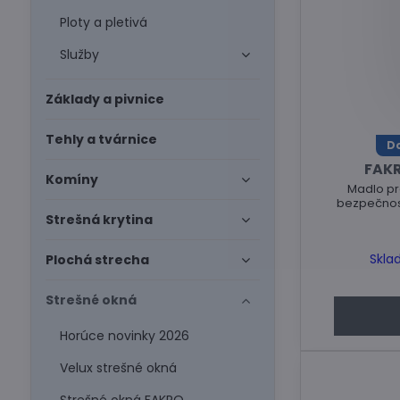
Ploty a pletivá
Služby
Základy a pivnice
Tehly a tvárnice
Do
FAKR
Komíny
Madlo pr
bezpečnost
Strešná krytina
Skla
Plochá strecha
Strešné okná
Horúce novinky 2026
Velux strešné okná