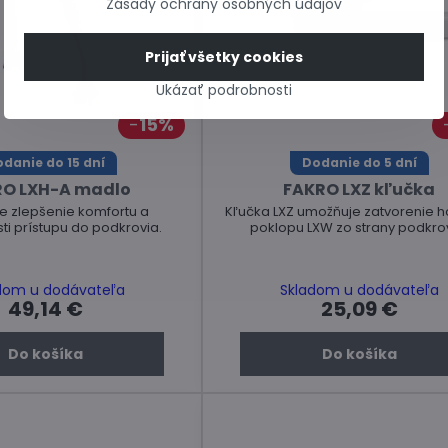
Zásady ochrany osobných údajov
Prijať všetky cookies
Ukázať podrobnosti
15%
danie do 15 dní
Dodanie do 5 dní
O LXH-A madlo
FAKRO LXZ kľučka
e zlepšenie komfortu a
Kľučka LXZ umožňuje zatvorenie 
i prístupu do podkrovia.
poklopu LXW zo strany podkrov
dom u dodávateľa
Skladom u dodávateľa
49,14 €
25,09 €
Do košíka
Do košíka