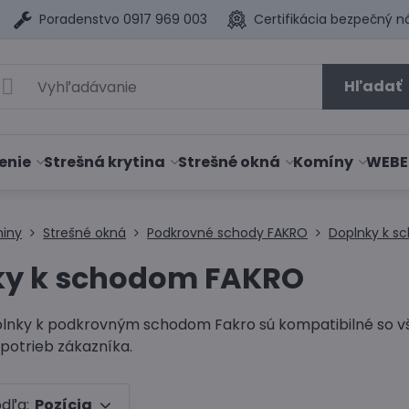
Poradenstvo 0917 969 003
Certifikácia bezpečný n
Hľadať
enie
Strešná krytina
Strešné okná
Komíny
WEBE
niny
Strešné okná
Podkrovné schody FAKRO
Doplnky k 
ky k schodom FAKRO
plnky k podkrovným schodom Fakro sú kompatibilné so v
potrieb zákazníka.
odľa:
Pozícia