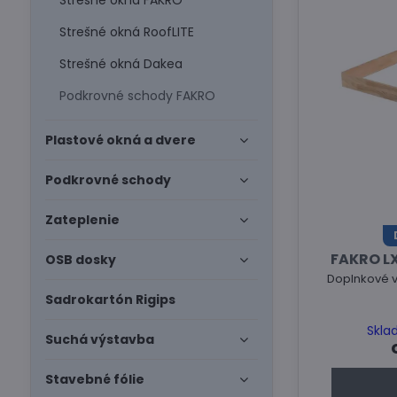
Strešné okná FAKRO
Strešné okná RoofLITE
Strešné okná Dakea
Podkrovné schody FAKRO
Plastové okná a dvere
Podkrovné schody
Zateplenie
FAKRO L
OSB dosky
Doplnkové 
Sadrokartón Rigips
Skla
Suchá výstavba
Stavebné fólie