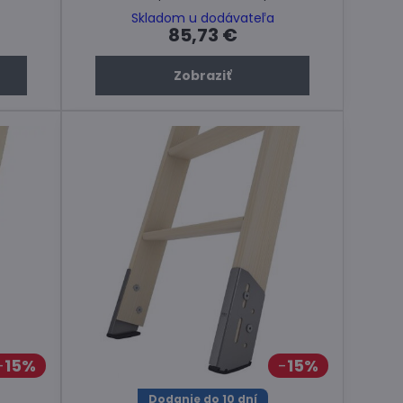
Skladom u dodávateľa
85,73 €
Zobraziť
15%
15%
Dodanie do 10 dní