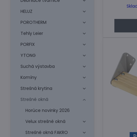
Debniace tvárnice
Skla
HELUZ
POROTHERM
Tehly Leier
PORFIX
YTONG
Suchá výstavba
Komíny
Strešná krytina
Strešné okná
Horúce novinky 2026
Velux strešné okná
Strešné okná FAKRO
D