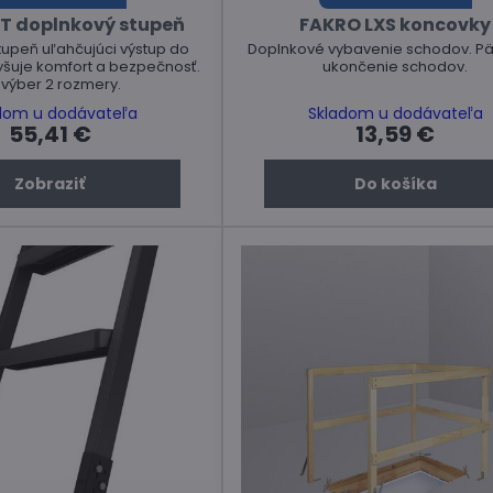
T doplnkový stupeň
FAKRO LXS koncovky
tupeň uľahčujúci výstup do
Doplnkové vybavenie schodov. Pä
yšuje komfort a bezpečnosť.
ukončenie schodov.
 výber 2 rozmery.
dom u dodávateľa
Skladom u dodávateľa
55,41 €
13,59 €
Zobraziť
Do košíka