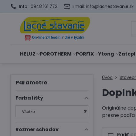
Info : 0948 161 772
Email: info@lacnestavanie.sk
HELUZ
POROTHERM
PORFIX
Ytong
Zatepl
Úvod
Staveb
Parametre
Dopln
Farba lišty
Originálne do
presne podľa 
Rozmer schodov
Radiť p