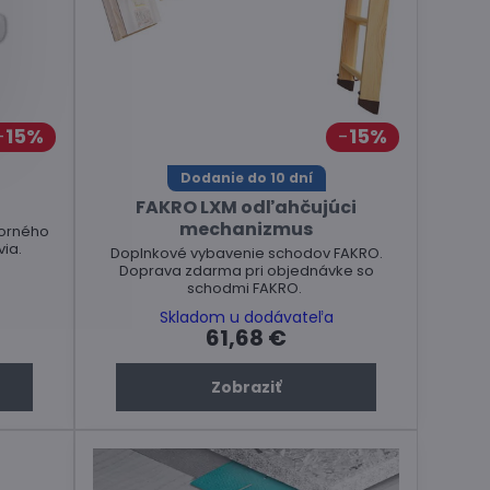
15%
15%
Dodanie do 10 dní
FAKRO LXM odľahčujúci
mechanizmus
horného
ia.
Doplnkové vybavenie schodov FAKRO.
Doprava zdarma pri objednávke so
schodmi FAKRO.
Skladom u dodávateľa
61,68 €
Zobraziť