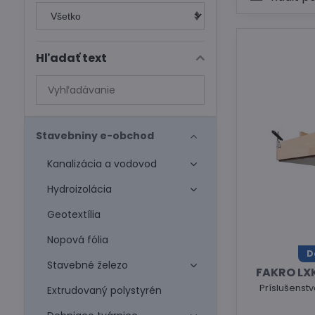
Hľadať text
Prehľadať
výsledky
filtra
fulltextom
Stavebniny e-obchod
Kanalizácia a vodovod
Hydroizolácia
Geotextília
Nopová fólia
D
Stavebné železo
FAKRO LX
Príslušens
Extrudovaný polystyrén