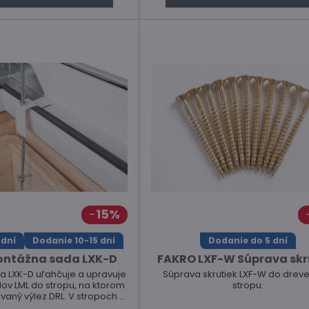
15%
 dní
Dodanie 10-15 dní
Dodanie do 5 dní
ontážna sada LXK-D
FAKRO LXF-W Súprava skr
 LXK-D uľahčuje a upravuje
Súprava skrutiek LXF-W do drev
v LML do stropu, na ktorom
stropu.
vaný výlez DRL. V stropoch o
min. 38 cm, max 50 cm.