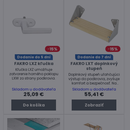
15%
15%
Dodanie do 5 dní
Dodanie do 7 dní
FAKRO LXZ kľučka
FAKRO LXT doplnkový
stupeň
Kľučka LXZ umožňuje
zatvorenie horného poklopu
Doplnkový stupeň uľahčujúci
LXW zo strany podkrovia.
výstup do podkrovia, zvyšuje
komfort a bezpečnosť. Na
výber 2 rozmery.
Skladom u dodávateľa
Skladom u dodávateľa
25,09 €
55,41 €
Do košíka
Zobraziť