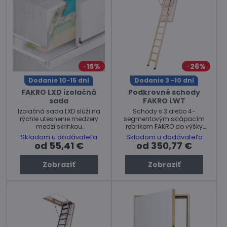
15%
26%
Dodanie 10-15 dní
Dodanie 3 -10 dní
FAKRO LXD izolačná
Podkrovné schody
sada
FAKRO LWT
Izolačná sada LXD slúži na
Schody s 3 alebo 4-
rýchle utesnenie medzery
segmentovým sklápacím
medzi skrinkou
rebríkom FAKRO do výšky
namontovaných schodov a
miestnosti 280 alebo 350 cm
Skladom u dodávateľa
Skladom u dodávateľa
otvorom v strope.
so supertepelno-izolačnými
od 55,41 €
od 350,77 €
vlastnosťami.
Zobraziť
Zobraziť