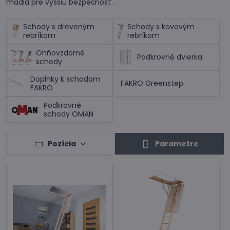
madlá pre vyššiu bezpečnosť.
Schody s dreveným
Schody s kovovým
rebríkom
rebríkom
Ohňovzdorné
Podkrovné dvierka
schody
Doplnky k schodom
FAKRO Greenstep
FAKRO
Podkrovné
schody OMAN
Pozícia
Parametre