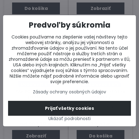
Do košíka
Zobraziť
Predvoľby súkromia
Cookies používame na zlepšenie vašej návštevy tejto
webovej stránky, analýzu jej výkonnosti a
zhromažďovanie údajov o jej používaní. Na tento účel
môžeme použiť nástroje a služby tretích strán a
zhromaždené údaje sa môžu preniesť k partnerom v EÚ,
USA alebo iných krajinách. Kliknutím na „Prijať všetky
cookies“ vyjadrujete svoj súhlas s týmto spracovaním.
15%
15%
Nižšie môžete nájsť podrobné informácie alebo upraviť
svoje preferencie.
Dodanie 18 dní
Dodanie do 5 dní
FAKRO LXW horný
FAKRO LXK montážne
Zásady ochrany osobných údajov
poklop
uholníky
Horný poklop Fakro LXW.
Príslušenstvo k podkrovným
Horný kryt zabraňuje naviatiu
schodom FAKRO.
Prijať všetky cookies
a nahromadeniu prachu z
podkrovia na poklope a
Ukázať podrobnosti
Skladom u dodávateľa
Skladom u dodávateľa
rebríku zložených
od 201,78 €
32,41 €
podkrovných schodov.
Zobraziť
Do košíka