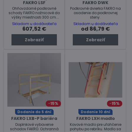
FAKRO LSF
FAKRO DWK
Ohňovzdorné podkrovné
Podkrovné dvierka FAKRO na
schody FAKRO nožnicové do
osadenie do podkrovnej
výšky miestnosti 300 cm.
steny.
Max. zaťaženie: 200 kg
Skladom u dodávateľa
Skladom u dodávateľa
607,52 €
od 86,79 €
Zobraziť
Zobraziť
15%
15%
Dodanie do 5 dní
Dodanie 10 dní
FAKRO LXB-P bariéra
FAKRO LXH madlo
Doplnkové vybavenie
Kovové madlo pre uľahčenie
schodov FAKRO. Ochranná
pohybu po rebríku. Madlo sa