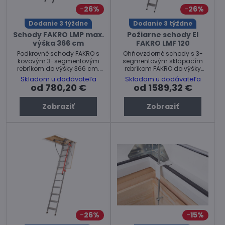
26%
26%
Dodanie 3 týždne
Dodanie 3 týždne
Schody FAKRO LMP max.
Požiarne schody EI
výška 366 cm
FAKRO LMF 120
Podkrovné schody FAKRO s
Ohňovzdorné schody s 3-
kovovým 3-segmentovým
segmentovým sklápacím
rebríkom do výšky 366 cm.
rebríkom FAKRO do výšky
Max. zaťaženie: 200 kg
miestnosti 280 cm.
Skladom u dodávateľa
Skladom u dodávateľa
od 780,20 €
od 1589,32 €
Zobraziť
Zobraziť
26%
15%