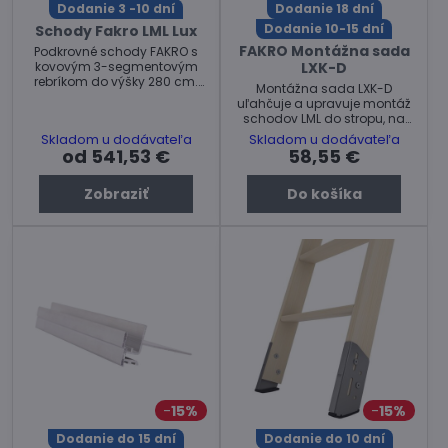
Dodanie 3 -10 dní
Dodanie 18 dní
Dodanie 10-15 dní
Schody Fakro LML Lux
FAKRO Montážna sada
Podkrovné schody FAKRO s
kovovým 3-segmentovým
LXK-D
rebríkom do výšky 280 cm.
Montážna sada LXK-D
Max. zaťaženie: 200 kg
uľahčuje a upravuje montáž
schodov LML do stropu, na
ktorom je už namontovaný
Skladom u dodávateľa
Skladom u dodávateľa
výlez DRL. V stropoch o hrúbke
od 541,53 €
58,55 €
min. 38 cm, max 50 cm.
Zobraziť
Do košíka
15%
15%
Dodanie do 15 dní
Dodanie do 10 dní