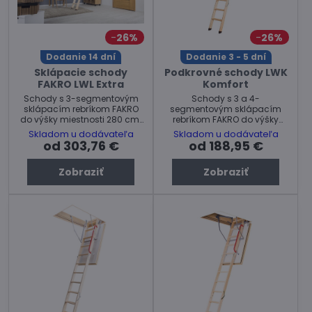
26%
26%
Dodanie 14 dní
Dodanie 3 - 5 dní
Sklápacie schody
Podkrovné schody LWK
FAKRO LWL Extra
Komfort
Schody s 3-segmentovým
Schody s 3 a 4-
sklápacím rebríkom FAKRO
segmentovým sklápacím
do výšky miestnosti 280 cm.
rebríkom FAKRO do výšky
Max. zaťaženie: 160 kg
miestnosti 280 alebo 305 cm.
Skladom u dodávateľa
Skladom u dodávateľa
Max. zaťaženie: 160 kg
od 303,76 €
od 188,95 €
Zobraziť
Zobraziť