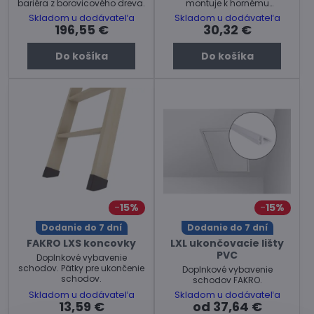
bariéra z borovicového dreva.
montuje k hornému
segmentu rebríka.
Skladom u dodávateľa
Skladom u dodávateľa
196,55 €
30,32 €
Do košíka
Do košíka
15%
15%
Dodanie do 7 dní
Dodanie do 7 dní
FAKRO LXS koncovky
LXL ukončovacie lišty
PVC
Doplnkové vybavenie
schodov. Pätky pre ukončenie
Doplnkové vybavenie
schodov.
schodov FAKRO.
Skladom u dodávateľa
Skladom u dodávateľa
13,59 €
od 37,64 €