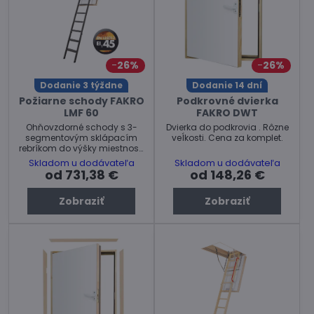
26%
26%
Dodanie 3 týždne
Dodanie 14 dní
Požiarne schody FAKRO
Podkrovné dvierka
LMF 60
FAKRO DWT
Ohňovzdorné schody s 3-
Dvierka do podkrovia . Rôzne
segmentovým sklápacím
veĺkosti. Cena za komplet.
rebríkom do výšky miestnosti
305 cm. Max. zaťaženie: 200
Skladom u dodávateľa
Skladom u dodávateľa
kg
od 731,38 €
od 148,26 €
Zobraziť
Zobraziť