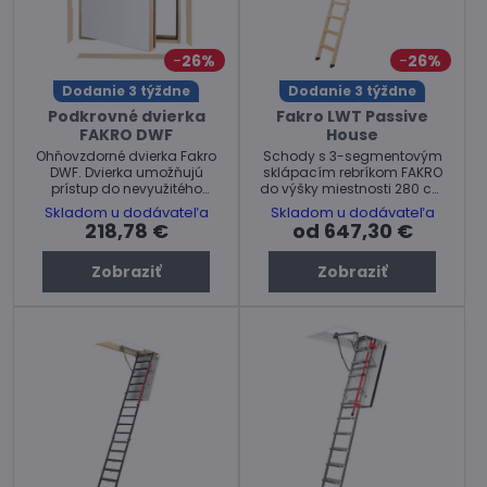
26%
26%
Dodanie 3 týždne
Dodanie 3 týždne
Podkrovné dvierka
Fakro LWT Passive
FAKRO DWF
House
Ohňovzdorné dvierka Fakro
Schody s 3-segmentovým
DWF. Dvierka umožňujú
sklápacím rebríkom FAKRO
prístup do nevyužitého
do výšky miestnosti 280 cm
priestoru, ktorý sa nachádza
so supertepelno-izolačnými
Skladom u dodávateľa
Skladom u dodávateľa
za zvislou nadmurovkou
vlastnosťami.
218,78 €
od 647,30 €
alebo pod stacionárnymi
schodmi.
Zobraziť
Zobraziť