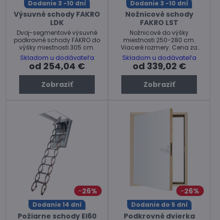
Dodanie 3 -10 dní
Dodanie 3 -10 dní
Výsuvné schody FAKRO
Nožnicové schody
LDK
FAKRO LST
Dvoj-segmentové výsuvné
Nožnicové do výšky
podkrovné schody FAKRO do
miestnosti 250-280 cm.
výšky miestnosti 305 cm.
Viaceré rozmery. Cena za
komplet.
Skladom u dodávateľa
Skladom u dodávateľa
od 254,04 €
od 339,02 €
Zobraziť
Zobraziť
26%
26%
Dodanie 14 dní
Dodanie do 5 dní
Požiarne schody EI60
Podkrovné dvierka