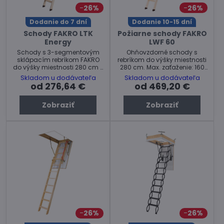
26%
26%
Dodanie do 7 dní
Dodanie 10-15 dní
Schody FAKRO LTK
Požiarne schody FAKRO
Energy
LWF 60
Schody s 3-segmentovým
Ohňovzdorné schody s
sklápacím rebríkom FAKRO
rebríkom do výšky miestnosti
do výšky miestnosti 280 cm s
280 cm. Max. zaťaženie: 160
výbornými tepelno-
kg
Skladom u dodávateľa
Skladom u dodávateľa
izolačnými vlastnosťami.
od 276,64 €
od 469,20 €
Zobraziť
Zobraziť
26%
26%