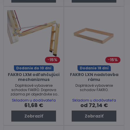
15%
15%
Dodanie do 10 dní
Dodanie 18 dní
FAKRO LXM odľahčujúci
FAKRO LXN nadstavba
mechanizmus
rámu
Doplnkové vybavenie
Doplnkové vybavenie
schodov FAKRO. Doprava
schodov FAKRO.
zdarma pri objednávke so
schodmi FAKRO.
Skladom u dodávateľa
Skladom u dodávateľa
61,68 €
od 72,14 €
Zobraziť
Zobraziť