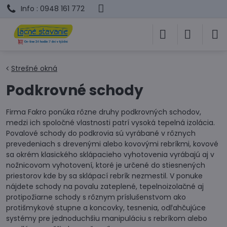
Info : 0948 161 772
Strešné okná
Podkrovné schody
Firma Fakro ponúka rôzne druhy podkrovných schodov,
medzi ich spoločné vlastnosti patrí vysoká tepelná izolácia.
Povalové schody do podkrovia sú vyrábané v rôznych
prevedeniach s drevenými alebo kovovými rebríkmi, kovové
sa okrém klasického sklápacieho vyhotovenia vyrábajú aj v
nožnicovom vyhotovení, ktoré je určené do stiesnených
priestorov kde by sa sklápací rebrík nezmestil. V ponuke
nájdete schody na povalu zateplené, tepelnoizolačné aj
protipožiarne schody s rôznym príslušenstvom ako
protišmykové stupne a koncovky, tesnenia, odľahčujúce
systémy pre jednoduchšiu manipuláciu s rebríkom alebo