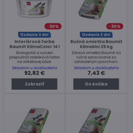
30%
30%
Dodanie 3 dni
Dodanie 3 dni
Interiérová farba
Ručná omietka Baumit
Baumit KlimaColor 14 l
KlimaUni 25 kg
Ekologická a vysoko
Zdravá omietka Baumit na
priepustná interiérová farba
ručné spracovanie so
na silikátovej báze.
zahladeným povrchom.
Skladom u dodávateľa
Skladom u dodávateľa
92,82 €
7,43 €
Zobraziť
Do košíka