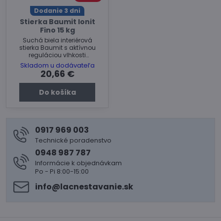
Dodanie 3 dni
Stierka Baumit Ionit
Fino 15 kg
Suchá biela interiérová
stierka Baumit s aktívnou
reguláciou vlhkosti
vnútorného vzduchu.
Skladom u dodávateľa
20,66 €
Do košíka
0917 969 003
Technické poradenstvo
0948 987 787
Informácie k objednávkam
Po - Pi 8:00-15:00
info​@lacnestavanie​.sk