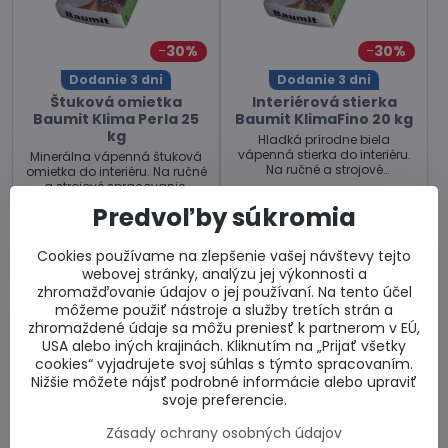
30%
30%
Dodanie 3 dni
Dodanie 3 dni
Štuková omietka
Interiérová stierka
Baumit Klima Perla 25
Baumit KlimaFino 20 kg
kg
Hladká prírodne biela
vápenná stierka do interiéru.
Minerálna vápenná štuková
Na ručné a strojové
omietka do interiéru. Na ručné
spracovanie.
a strojové spracovanie.
Skladom u dodávateľa
Skladom u dodávateľa
Predvoľby súkromia
13,35 €
12,05 €
Cookies používame na zlepšenie vašej návštevy tejto
Do košíka
Do košíka
webovej stránky, analýzu jej výkonnosti a
zhromažďovanie údajov o jej používaní. Na tento účel
môžeme použiť nástroje a služby tretích strán a
zhromaždené údaje sa môžu preniesť k partnerom v EÚ,
USA alebo iných krajinách. Kliknutím na „Prijať všetky
cookies“ vyjadrujete svoj súhlas s týmto spracovaním.
Nižšie môžete nájsť podrobné informácie alebo upraviť
svoje preferencie.
Zásady ochrany osobných údajov