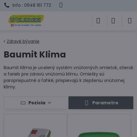
Info : 0948 161 772
Zdravé bývanie
Baumit Klima
Baumit Klima je ucelený systém vnútorných omietok, stierok
a farieb pre zdravú vnútornú klímu. Omietky sú
paropriepustné a ľahké, prispievajú k zlepšeniu vnútornej
klímy.
Pozícia
Parametre