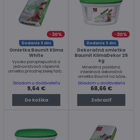
30%
30%
Dodanie 3 dni
Dodanie 3 dni
Omietka Baumit Klima
Dekoračná omietka
White
Baumit KlimaDekor 25
kg
Vysoko paropriepustná a
jednovrstvová vápenná
Minerálna pastézna
omietka prírodnej bielej farby.
interiérová dekoračná
Balenie 40kg.
omietka Baumit na báze
vápna. Vysoko
Skladom u dodávateľa
Skladom u dodávateľa
paropriepustná.
9,64 €
68,66 €
Do košíka
Zobraziť