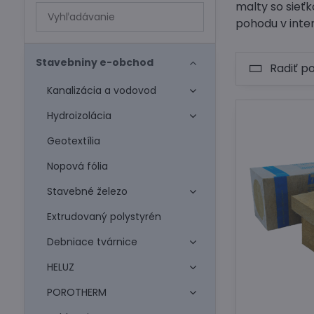
malty so sieťk
Prehľadať
pohodu v inter
výsledky
filtra
fulltextom
Stavebniny e-obchod
Radiť p
Kanalizácia a vodovod
Hydroizolácia
Geotextília
Nopová fólia
Stavebné železo
Extrudovaný polystyrén
Debniace tvárnice
HELUZ
POROTHERM