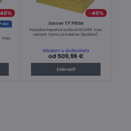
40%
40%
Isover TF PRIM
 dní
Fasádna tepelná izolácia ISOVER. Viac
variant. Cena za balenie (1paleta).
. Viac
Skladom u dodávateľa
od 509,96 €
Zobraziť