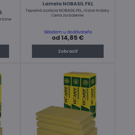
Lamela NOBASIL FKL
Tepelná izolácia NOBASIL FKL, rôzne hrúbky.
5
Cena za balenie.
 rôzne
Skladom u dodávateľa
od 14,85 €
Zobraziť