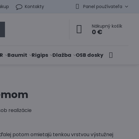
ákup
Kontakty
Panel používateľa
Nákupný košík
0 €
R
Baumit
Rigips
Dlažba
OSB dosky
témom
ob realizácie
ďalej potom omietajú tenkou vrstvou výstužnej