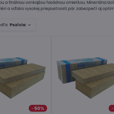
ou a finálnou vonkajšou fasádnou omietkou. Minerálna izo
iéri a vďaka vysokej priepustnosti pár zabezpečí aj optim
odľa:
Pozícia
50%