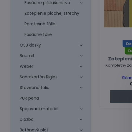
Fasádne príslušenstvo
Zateplenie plochej strechy
Parotesné fólie
Fasádne fólie
Do
OSB dosky
D
Baumit
Zateplen
Kompletný zat
Weber
Sadrokartón Rigips
Skla
Stavebná fólia
PUR pena
Spojovací materiál
Dlažba
Betónový plot