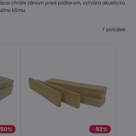
lácia chráni zárovn pred požiarom, vytvára akustickú
álnu klímu.
7
položiek
50%
52%