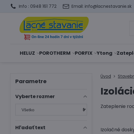
Info : 0948 161 772
Email: info@lacnestavanie.sk
HELUZ
POROTHERM
PORFIX
Ytong
Zatepl
Úvod
Staveb
Parametre
Izolác
Vyberte rozmer
Zateplenie ro
Hľadať text
Izolačné dosk