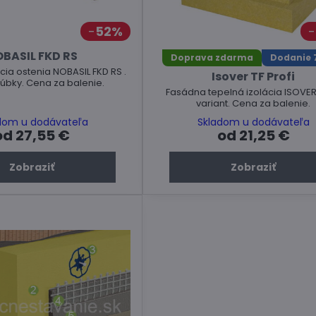
52%
BASIL FKD RS
Doprava zdarma
Dodanie 7
cia ostenia NOBASIL FKD RS .
Isover TF Profi
úbky. Cena za balenie.
Fasádna tepelná izolácia ISOVER
variant. Cena za balenie.
dom u dodávateľa
Skladom u dodávateľa
od 27,55 €
od 21,25 €
Zobraziť
Zobraziť