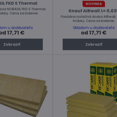
IL FKD S Thermal
NOVINKA
ácia NOBASIL FKD S Thermal.
Knauf AIRwall λ= 0,03
úbky. Cena za balenie.
Fasádna izolačná doska AIRwall,
hrúbky. Cena za balenie.
dom u dodávateľa
Skladom u dodávateľa
od 17,71 €
od 17,71 €
Zobraziť
Zobraziť