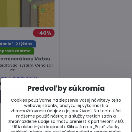
40%
danie 1-2 týždne
oprava zdarma
ie minerálnou Vatou
epľovací systém. Cena za 1
m².
dom u dodávateľa
od 41,86 €
Predvoľby súkromia
Zobraziť
Cookies používame na zlepšenie vašej návštevy tejto
webovej stránky, analýzu jej výkonnosti a
zhromažďovanie údajov o jej používaní. Na tento účel
môžeme použiť nástroje a služby tretích strán a
zhromaždené údaje sa môžu preniesť k partnerom v EÚ,
USA alebo iných krajinách. Kliknutím na „Prijať všetky