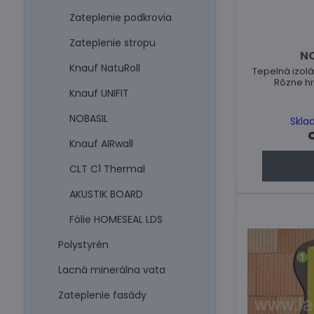
Zateplenie podkrovia
Zateplenie stropu
NO
Knauf NatuRoll
Tepelná izolá
Rôzne hr
Knauf UNIFIT
NOBASIL
Skla
Knauf AIRwall
CLT C1 Thermal
AKUSTIK BOARD
Fólie HOMESEAL LDS
Polystyrén
Lacná minerálna vata
Zateplenie fasády