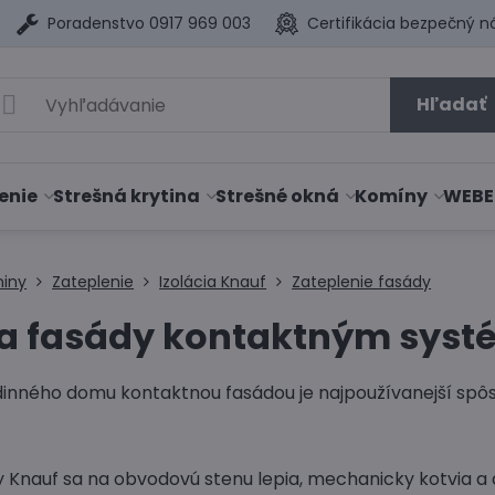
Poradenstvo 0917 969 003
Certifikácia bezpečný n
Hľadať
enie
Strešná krytina
Strešné okná
Komíny
WEBE
niny
Zateplenie
Izolácia Knauf
Zateplenie fasády
ia fasády kontaktným sys
dinného domu kontaktnou fasádou je najpoužívanejší spôs
y Knauf sa na obvodovú stenu lepia, mechanicky kotvia a 