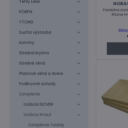
Tehly Leier
NOBAS
Fasádna izol
PORFIX
Rôzne hr
YTONG
Skla
Suchá výstavba
Komíny
Strešná krytina
Strešné okná
Plastové okná a dvere
Podkrovné schody
Zateplenie
Izolácia ISOVER
Izolácia Knauf
Zateplenie fasády