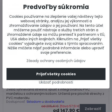
TopWET TW vpusť zvislá s PVC manžetou
Predvoľby súkromia
Zvislá strešná vpusť s integrovanou PVC manžetou s
ochranným košom. Určená pre ploché strechy z PVC
Cookies používame na zlepšenie vašej návštevy tejto
materiálu.
webovej stránky, analýzu jej výkonnosti a
Dostupnosť:
Skladom u dodávateľa
zhromažďovanie údajov o jej používaní. Na tento účel
od 109,47 €
Zľava 30,65 €
Zobraziť
od 78,82 €
môžeme použiť nástroje a služby tretích strán a
zhromaždené údaje sa môžu preniesť k partnerom v EÚ,
USA alebo iných krajinách. Kliknutím na „Prijať všetky
Doprava zdarma nad 600€
cookies“ vyjadrujete svoj súhlas s týmto spracovaním.
Nižšie môžete nájsť podrobné informácie alebo upraviť
Dodanie do 4 dní
svoje preferencie.
-28%
Zásady ochrany osobných údajov
Prijať všetky cookies
TopWET TWE vpusť zvislá s PVC manžetou -
Ukázať podrobnosti
vyhrievaná
Zvislá vyhrievaná strešná vpusť s integrovanou PVC
manžetou s ochranným košom. Určená pre ploché strechy z
PVC materiálu.
Dostupnosť:
Skladom u dodávateľa
od 205,41 €
Zľava 57,51 €
Zobraziť
od 147,90 €