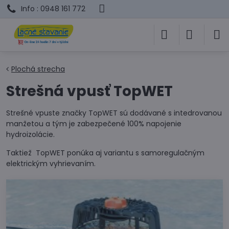
Info : 0948 161 772
Plochá strecha
Strešná vpusť TopWET
Strešné vpuste značky TopWET sú dodávané s intedrovanou
manžetou a tým je zabezpečené 100% napojenie
hydroizolácie.
Taktiež TopWET ponúka aj variantu s samoregulačným
elektrickým vyhrievaním.