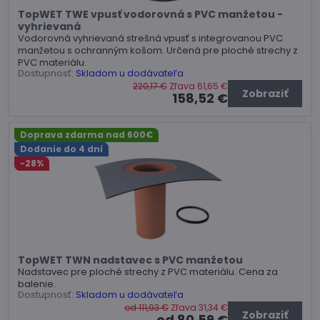
TopWET TWE vpusť vodorovná s PVC manžetou -
vyhrievaná
Vodorovná vyhrievaná strešná vpusť s integrovanou PVC
manžetou s ochranným košom. Určená pre ploché strechy z
PVC materiálu.
Dostupnosť:
Skladom u dodávateľa
220,17 €
Zľava 61,65 €
Zobraziť
158,52 €
Doprava zdarma nad 600€
Dodanie do 4 dní
-28%
TopWET TWN nadstavec s PVC manžetou
Nadstavec pre ploché strechy z PVC materiálu. Cena za
balenie.
Dostupnosť:
Skladom u dodávateľa
od 111,93 €
Zľava 31,34 €
Zobraziť
od 80,59 €