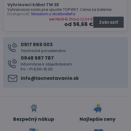
Vyhrievací kábel TW SE
Vyhrievacia sada pre vpuste TOPWET. Cena za balenie.
Dostupnosť:
Skladom u dodávateľa
od 78,72 €
Zľava 22,04 €
Zobraziť
od 56,68 €
0917 969 003
Technické poradenstvo
0948 987 787
Informácie k objednávkam
Po - Pi 8:00-15:00
info​@lacnestavanie​.sk
Bezpečný nákup
Najlepšie ceny