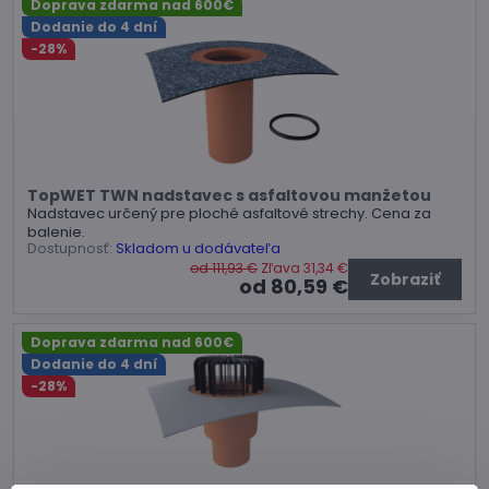
Doprava zdarma nad 600€
Dodanie do 4 dní
-28%
TopWET TWN nadstavec s asfaltovou manžetou
Nadstavec určený pre ploché asfaltové strechy. Cena za
balenie.
Dostupnosť:
Skladom u dodávateľa
od 111,93 €
Zľava 31,34 €
Zobraziť
od 80,59 €
Doprava zdarma nad 600€
Dodanie do 4 dní
-28%