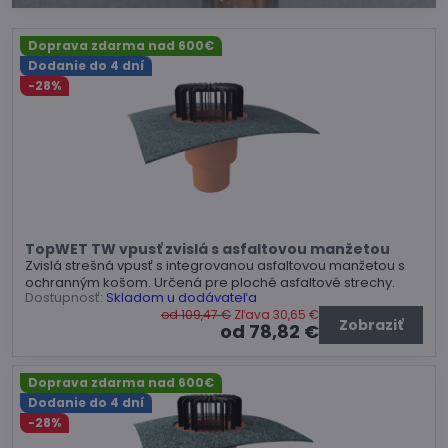
Doprava zdarma nad 600€
Dodanie do 4 dní
-28%
TopWET TW vpusť zvislá s asfaltovou manžetou
Zvislá strešná vpusť s integrovanou asfaltovou manžetou s
ochranným košom. Určená pre ploché asfaltové strechy.
Dostupnosť:
Skladom u dodávateľa
od 109,47 €
Zľava 30,65 €
Zobraziť
od 78,82 €
Doprava zdarma nad 600€
Dodanie do 4 dní
-28%