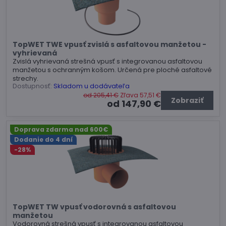
TopWET TWE vpusť zvislá s asfaltovou manžetou -
vyhrievaná
Zvislá vyhrievaná strešná vpusť s integrovanou asfaltovou
manžetou s ochranným košom. Určená pre ploché asfaltové
strechy.
Dostupnosť:
Skladom u dodávateľa
od 205,41 €
Zľava 57,51 €
Zobraziť
od 147,90 €
Doprava zdarma nad 600€
Dodanie do 4 dní
-28%
TopWET TW vpusť vodorovná s asfaltovou
manžetou
Vodorovná strešná vpusť s integrovanou asfaltovou