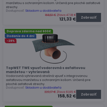
manžetou s ochranným košom. Určená pre ploché asfaltové
strechy.
Dostupnosť:
Skladom u dodávateľa
168,51 €
Zľava 47,18 €
Zobraziť
121,33 €
Doprava zdarma nad 600€
Dodanie do 4 dní
-28%
TopWET TWE vpusť vodorovná s asfaltovou
manžetou - vyhrievaná
Vodorovná vyhrievaná strešná vpusť s integrovanou
asfaltovou manžetou s ochranným košom. Určená pre
ploché asfaltové strechy.
Dostupnosť:
Skladom u dodávateľa
220,17 €
Zľava 61,65 €
Zobraziť
158,52 €