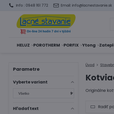
Info : 0948 161 772
Email: info@lacnestavanie.sk
HELUZ
POROTHERM
PORFIX
Ytong
Zatepl
Úvod
Staveb
Parametre
Kotvia
Vyberte variant
Originálne ko
Radiť p
Hľadať text