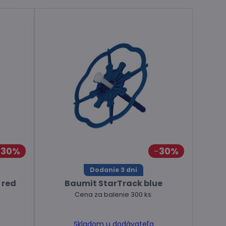
30%
30%
Dodanie 3 dni
 red
Baumit StarTrack blue
Cena za balenie 300 ks.
Skladom u dodávateľa