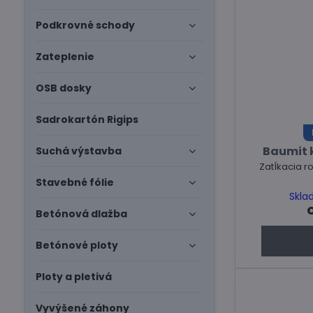
Podkrovné schody
Zateplenie
OSB dosky
Sadrokartón Rigips
Baumit k
Suchá výstavba
Zatĺkacia r
Stavebné fólie
Skla
Betónová dlažba
Betónové ploty
Ploty a pletivá
Vyvýšené záhony