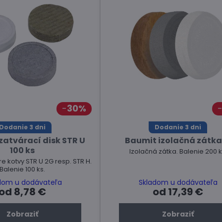
30%
Dodanie 3 dni
Dodanie 3 dni
atvárací disk STR U
Baumit izolačná zátka
100 ks
Izolačná zátka. Balenie 200 k
re kotvy STR U 2G resp. STR H.
Balenie 100 ks.
dom u dodávateľa
Skladom u dodávateľa
od 8,78 €
od 17,39 €
Zobraziť
Zobraziť