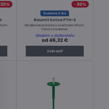
30%
30%
Dodanie 3 dni
G
Baumit kotva PTH-S
ŕňom.
Skrutkovacia kotva s oceľovým tŕňom.
Cena za balenie.
Skladom u dodávateľa
od 46,32 €
Zobraziť