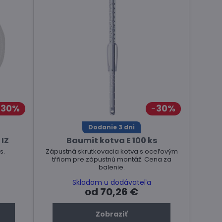
30%
30%
Dodanie 3 dni
 IZ
Baumit kotva E 100 ks
s.
Zápustná skrutkovacia kotva s oceľovým
tŕňom pre zápustnú montáž. Cena za
balenie.
Skladom u dodávateľa
od 70,26 €
Zobraziť