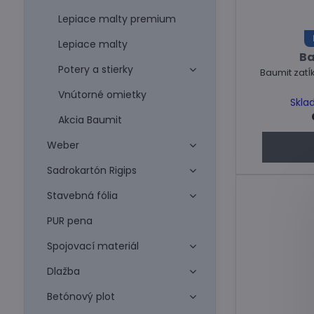
Lepiace malty premium
Lepiace malty
Ba
Potery a stierky
Baumit zatĺk
Vnútorné omietky
Skla
Akcia Baumit
Weber
Sadrokartón Rigips
Stavebná fólia
PUR pena
Spojovací materiál
Dlažba
Betónový plot