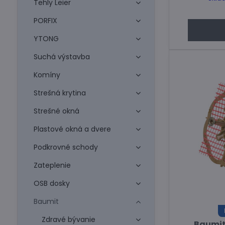
Tehly Leier
PORFIX
YTONG
Suchá výstavba
Komíny
Strešná krytina
Strešné okná
Plastové okná a dvere
Podkrovné schody
Zateplenie
OSB dosky
Baumit
Zdravé bývanie
Baumit