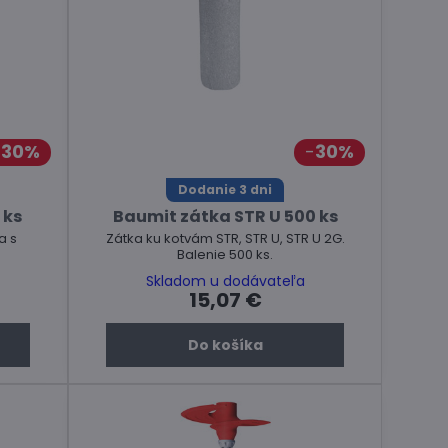
30%
30%
Dodanie 3 dni
 ks
Baumit zátka STR U 500 ks
a s
Zátka ku kotvám STR, STR U, STR U 2G.
Balenie 500 ks.
Skladom u dodávateľa
15,07 €
Do košíka