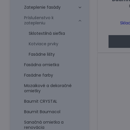
Zateplenie fasády
Príslušenstvo k
zatepleniu
Skla
Sklotextilná sieťka
Kotviace prvky
Fasádne lišty
Fasádna omietka
Fasádne farby
Mozaikové a dekoračné
omietky
Baumit CRYSTAL
Baumit Baumacol
Sanačná omietka a
renovácia