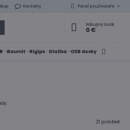
ákup
Kontakty
Panel používateľa
Nákupný košík
0 €
R
Baumit
Rigips
Dlažba
OSB dosky
ády.
21
položiek