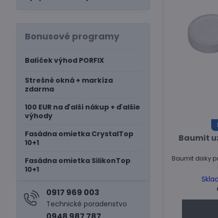
Bonusové programy
Balíček výhod PORFIX
Strešné okná + markíza
zdarma
100 EUR na ďalší nákup + ďalšie
výhody
Fasádna omietka CrystalTop
Baumit uz
10+1
Baumit disky p
Fasádna omietka SilikonTop
10+1
Skla
0917 969 003
Technické poradenstvo
0948 987 787