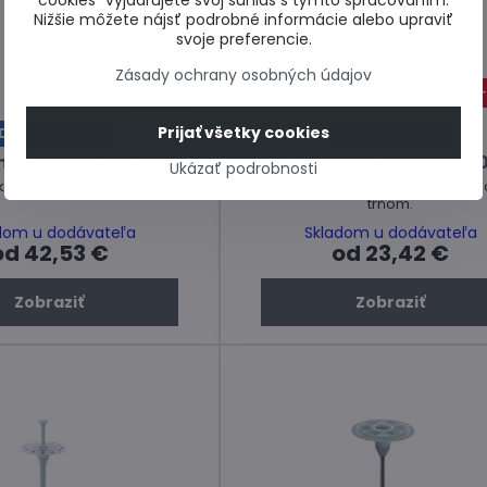
cookies“ vyjadrujete svoj súhlas s týmto spracovaním.
Nižšie môžete nájsť podrobné informácie alebo upraviť
svoje preferencie.
Zásady ochrany osobných údajov
30%
Prijať všetky cookies
Dodanie 3 dni
Dodanie 3 dni
it kotva PTH KZ
Baumit kotva H1 eco 100
Ukázať podrobnosti
 kotva s oceľovým tŕňom.
Zatĺkacia rozperná kotva s oce
tŕňom.
dom u dodávateľa
Skladom u dodávateľa
od 42,53 €
od 23,42 €
Zobraziť
Zobraziť