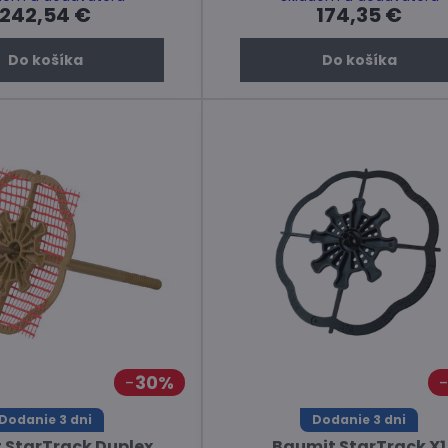
242,54 €
174,35 €
Do košíka
Do košíka
30%
Dodanie 3 dni
Dodanie 3 dni
 StarTrack Duplex
Baumit StarTrack X1