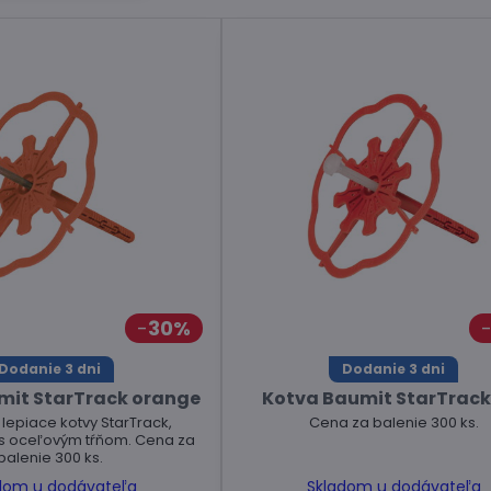
30%
Dodanie 3 dni
Dodanie 3 dni
mit StarTrack orange
Kotva Baumit StarTrack
lepiace kotvy StarTrack,
Cena za balenie 300 ks.
 s oceľovým tŕňom. Cena za
balenie 300 ks.
dom u dodávateľa
Skladom u dodávateľa