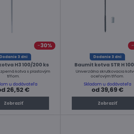
30%
Dodanie 3 dni
Dodanie 3 dni
otva H3 100/200 ks
Baumit kotva STR H 100
ozperná kotva s plastovým
Univerzálna skrutkovacia kotv
tŕňom.
oceľovým tŕňom.
dom u dodávateľa
Skladom u dodávateľa
od 26,52 €
od 39,69 €
Zobraziť
Zobraziť