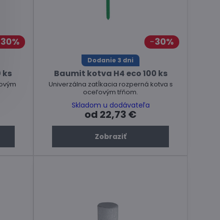
30%
30%
Dodanie 3 dni
 ks
Baumit kotva H4 eco 100 ks
ľovým
Univerzálna zatĺkacia rozperná kotva s
oceľovým tŕňom.
Skladom u dodávateľa
od 22,73 €
Zobraziť