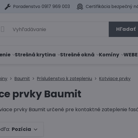
Poradenstvo 0917 969 003
Certifikácia bezpečný n
Hľadať
enie
Strešná krytina
Strešné okná
Komíny
WEBE
niny
Baumit
Príslušenstvo k zatepleniu
Kotviace prvky
ce prvky Baumit
tviace prvky Baumit určené pre kontaktné zateplenie fas
odľa:
Pozícia