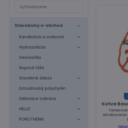
Prehľadať
výsledky
filtra
fulltextom
Stavebniny e-obchod
Kanalizácia a vodovod
Hydroizolácia
Geotextília
Nopová fólia
Stavebné železo
Extrudovaný polystyrén
Debniace tvárnice
Kotva Bau
HELUZ
Tanierové 
skrutkovacie
POROTHERM
Skla