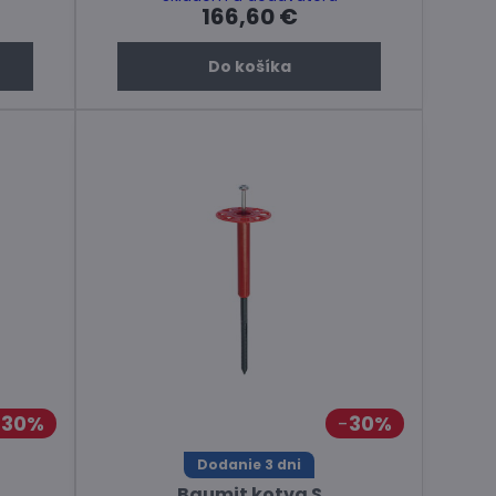
166,60 €
Do košíka
30%
30%
Dodanie 3 dni
Baumit kotva S