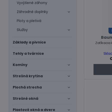
Vyvýšené záhony
Záhradné doplnky
Ploty a pletivá
Služby
Baum
Základy a pivnice
Zatĺkacia
Skla
Tehly a tvárnice
Komíny
Strešná krytina
Plochá strecha
Strešné okná
Plastové okná a dvere