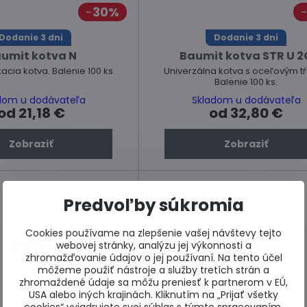
30%
Dodanie 3 dni
Dodanie 3 dni
umit kotva N
Baumit kotva STR U 2
acia kotva. Balenie 100 ks.
Univerzálna kotva s oceľovým t
Balenie 100 ks.
dom u dodávateľa
Skladom u dodávateľa
od 21,18 €
od 32,80 €
Zobraziť
Zobraziť
Predvoľby súkromia
Cookies používame na zlepšenie vašej návštevy tejto
webovej stránky, analýzu jej výkonnosti a
zhromažďovanie údajov o jej používaní. Na tento účel
môžeme použiť nástroje a služby tretích strán a
zhromaždené údaje sa môžu preniesť k partnerom v EÚ,
USA alebo iných krajinách. Kliknutím na „Prijať všetky