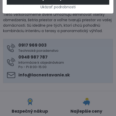
teplý a bezpečný.
Ukázať podrobnosti
Tieto veľkorozmerné dvere umožňujú eliminovať všetky
obmedzenia, šetria priestor a voľne tvarujú priestor vo vašej
domácnosti. Sú ideálne pre tých, ktorí chcú pohodlnú
kombináciu interiéru a terasy a panoramatický výhľad.
0917 969 003
Technické poradenstvo
0948 987 787
Informácie k objednávkam
Po - Pi 8:00-15:00
info​@lacnestavanie​.sk
Bezpečný nákup
Najlepšie ceny