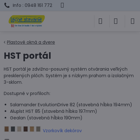
Info : 0948 161 772
Plastové okná a dvere
HST portál
HST portál je zdvižno-posuvný systém otvárania veľkých
presklených plôch. Systém je s nízkym prahom a izolačným
3-sklom.
Dostupné v profiloch:
Salamander EvolutionDrive 82 (stavebná hĺbka 194mm)
Aluplst HST 85 (stavebná hĺbka 197mm)
Gealan (stavebná hĺbka 190mm)
Vzorkovík dekórov