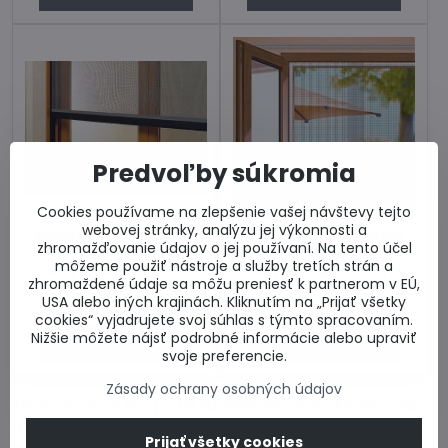
Predvoľby súkromia
Cookies používame na zlepšenie vašej návštevy tejto
webovej stránky, analýzu jej výkonnosti a
Rolovacie sieťky proti
Dverové sieťky proti
zhromažďovanie údajov o jej používaní. Na tento účel
hmyzu
hmyzu
môžeme použiť nástroje a služby tretích strán a
Sieťky na okno rolovacie
Sieťky na dvere z profilu DE
zhromaždené údaje sa môžu preniesť k partnerom v EÚ,
VERSA
50x20 v prevedení LUX.
USA alebo iných krajinách. Kliknutím na „Prijať všetky
Skladom u dodávateľa
Skladom u dodávateľa
cookies“ vyjadrujete svoj súhlas s týmto spracovaním.
Nižšie môžete nájsť podrobné informácie alebo upraviť
Zobraziť
Zobraziť
svoje preferencie.
Zásady ochrany osobných údajov
Terasové dvere HST portál sú riešením, vďaka ktorému sa
maximalizuje svetlosť miestnosti , bez vstupných bariér, s
Prijať všetky cookies
prepojením s okolitou prírodou a zároveň je portál pohodlný,