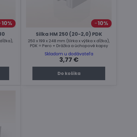
10%
10%
80
Silka HM 250 (20-2,0) PDK
dĺžka),
250 x 199 x 248 mm (šírka x výška x dĺžka),
PDK = Pero + Drážka a úchopové kapsy
Skladom u dodávateľa
3,77 €
Do košíka