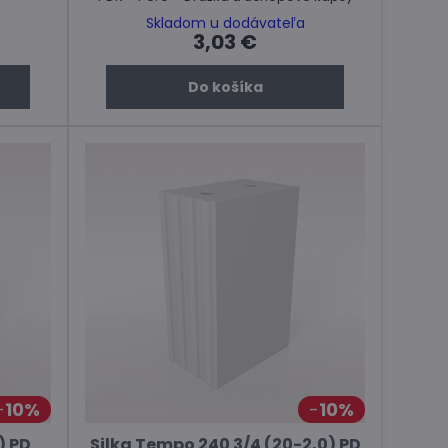
Skladom u dodávateľa
3,03 €
Do košíka
10%
10%
) PD
Silka Tempo 240 3/4 (20-2,0) PD