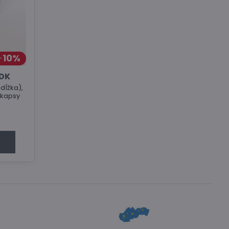
10%
PDK
 dĺžka),
 kapsy