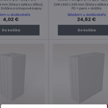
3 mm (šírka x výška x dĺžka),
248 x 600 x 240 mm (šírka x výška x
+ Drážka a úchopové kapsy
PD = pero + drážka
dom u dodávateľa
Skladom u dodávateľa
4,02 €
24,62 €
Do košíka
Do košíka
10%