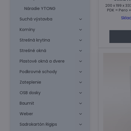
200 x 199 x 33
Náradie YTONG
PDK = Pero 
Skla
Suchá výstavba
Komíny
Strešná krytina
Strešné okná
Plastové okná a dvere
Podkrovné schody
Zateplenie
OSB dosky
Baumit
Weber
Sadrokartón Rigips