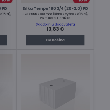
) PD
Silka Tempo 180 3/4 (20-2,0) PD
 dĺžka),
373 x 600 x 180 mm (šírka x výška x dĺžka),
PD = pero + drážka
Skladom u dodávateľa
13,83 €
Do košíka