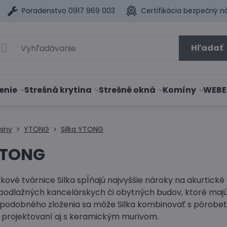
Poradenstvo 0917 969 003
Certifikácia bezpečný n
Hľadať
enie
Strešná krytina
Strešné okná
Komíny
WEBE
niny
YTONG
Silka YTONG
YTONG
vé tvárnice Silka spĺňajú najvyššie nároky na akurtické 
podlažných kancelárskych či obytných budov, ktoré majú
podobného zloženia sa môže Silka kombinovať s pórobet
i projektovaní aj s keramickým murivom.