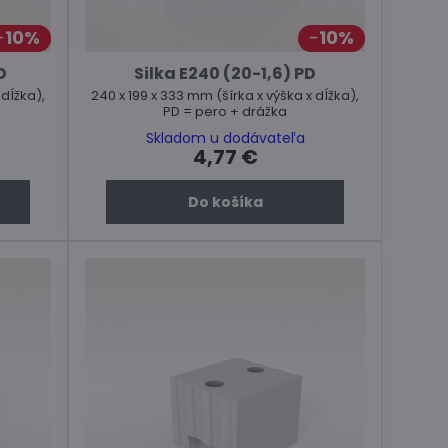
10%
10%
D
Silka E240 (20-1,6) PD
 dĺžka),
240 x 199 x 333 mm (šírka x výška x dĺžka),
PD = pero + drážka
Skladom u dodávateľa
4,77 €
Do košíka