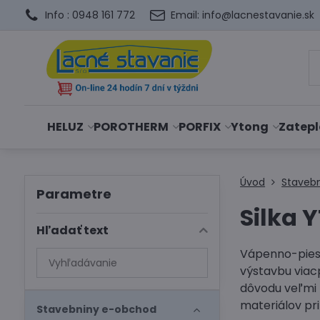
Info : 0948 161 772
Email: info@lacnestavanie.sk
HELUZ
POROTHERM
PORFIX
Ytong
Zatepl
Úvod
Staveb
Parametre
Silka 
Hľadať text
Vápenno-piesko
Prehľadať
výstavbu viac
výsledky
dôvodu veľmi 
filtra
materiálov pr
fulltextom
Stavebniny e-obchod