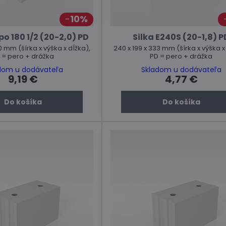
10%
o 180 1/2 (20-2,0) PD
Silka E240S (20-1,8) P
0 mm (šírka x výška x dĺžka),
240 x 199 x 333 mm (šírka x výška x
 = pero + drážka
PD = pero + drážka
dom u dodávateľa
Skladom u dodávateľa
9,19 €
4,77 €
Do košíka
Do košíka