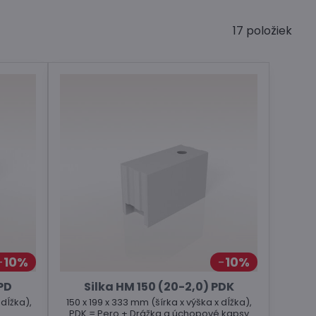
17
položiek
10%
10%
 PD
Silka HM 150 (20-2,0) PDK
 dĺžka),
150 x 199 x 333 mm (šírka x výška x dĺžka),
PDK = Pero + Drážka a úchopové kapsy