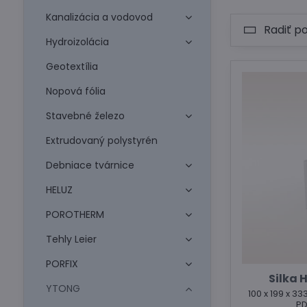
Kanalizácia a vodovod
Radiť p
Hydroizolácia
Geotextília
Nopová fólia
Stavebné železo
Extrudovaný polystyrén
Debniace tvárnice
HELUZ
POROTHERM
Tehly Leier
PORFIX
Silka 
YTONG
100 x 199 x 33
PD