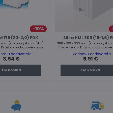
10%
M 175 (20-2,0) PDK
Silka HML 300 (15-1,6) 
3 mm (šírka x výška x dĺžka),
300 x 199 x 333 mm (šírka x výška x
+ Drážka a úchopové kapsy
PDK = Pero + Drážka a úchopové
dom u dodávateľa
Skladom u dodávateľa
3,54 €
5,91 €
Do košíka
Do košíka