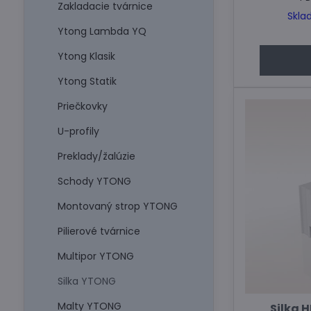
Zakladacie tvárnice
Skla
Ytong Lambda YQ
Ytong Klasik
Ytong Statik
Priečkovky
U-profily
Preklady/žalúzie
Schody YTONG
Montovaný strop YTONG
Pilierové tvárnice
Multipor YTONG
Silka YTONG
Malty YTONG
Silka H