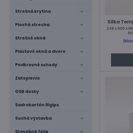
Strešná krytina
Silka Temp
Plochá strecha
248 x 600 x 18
PD
Strešné okná
Skla
Plastové okná a dvere
Podkrovné schody
Zateplenie
OSB dosky
Sadrokartón Rigips
Suchá výstavba
Stavebné fólie