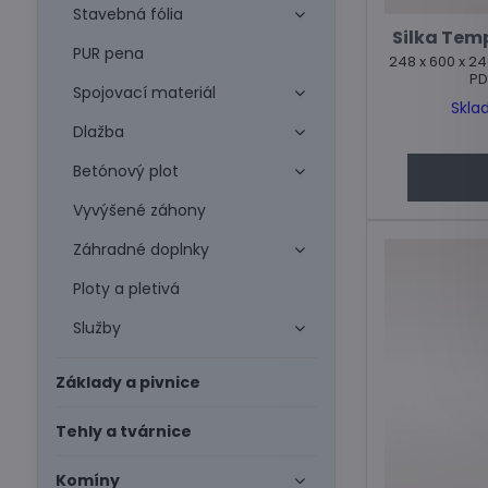
Stavebná fólia
Silka Temp
PUR pena
248 x 600 x 24
PD
Spojovací materiál
Skla
Dlažba
Betónový plot
Vyvýšené záhony
Záhradné doplnky
Ploty a pletivá
Služby
Základy a pivnice
Tehly a tvárnice
Komíny