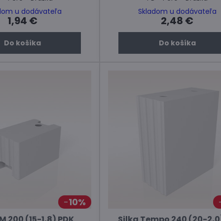
dom u dodávateľa
Skladom u dodávateľa
1,94 €
2,48 €
Do košíka
Do košíka
10%
M 200 (15-1,8) PDK
Silka Tempo 240 (20-2,0