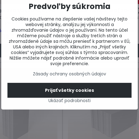
Predvoľby súkromia
o 240 1/2 (20-2,0) PD
Silka Tempo 180 (20-2,0
0 mm (šírka x výška x dĺžka),
498 x 600 x 180 mm (šírka x výška x
Cookies používame na zlepšenie vašej návštevy tejto
 = pero + drážka
PD = pero + drážka
webovej stránky, analýzu jej výkonnosti a
zhromažďovanie údajov o jej používaní. Na tento účel
dom u dodávateľa
Skladom u dodávateľa
12,25 €
18,48 €
môžeme použiť nástroje a služby tretích strán a
zhromaždené údaje sa môžu preniesť k partnerom v EÚ,
USA alebo iných krajinách. Kliknutím na „Prijať všetky
Do košíka
Do košíka
cookies“ vyjadrujete svoj súhlas s týmto spracovaním.
Nižšie môžete nájsť podrobné informácie alebo upraviť
svoje preferencie.
Zásady ochrany osobných údajov
Prijať všetky cookies
Ukázať podrobnosti