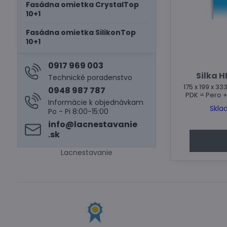
Fasádna omietka CrystalTop
10+1
Fasádna omietka SilikonTop
10+1
0917 969 003
Silka H
Technické poradenstvo
175 x 199 x 33
0948 987 787
PDK = Pero 
Informácie k objednávkam
Skla
Po - Pi 8:00-15:00
info​@lacnestavanie​
.sk
Lacnestavanie