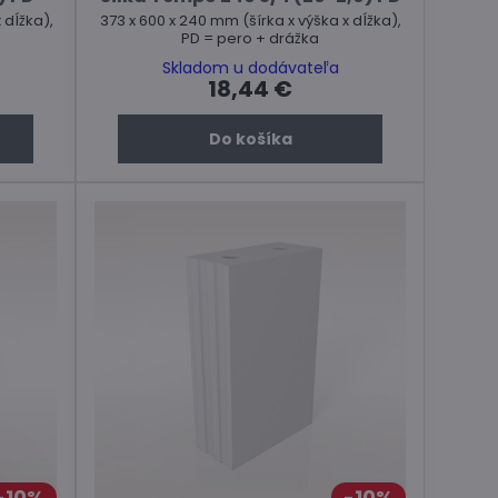
 dĺžka),
373 x 600 x 240 mm (šírka x výška x dĺžka),
PD = pero + drážka
Skladom u dodávateľa
18,44 €
Do košíka
10%
10%