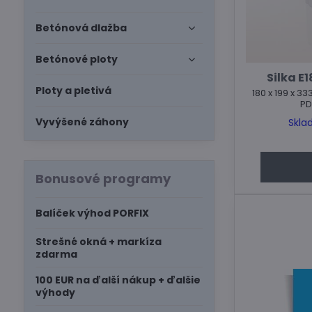
Betónová dlažba
Betónové ploty
Silka E
Ploty a pletivá
180 x 199 x 33
PD
Vyvýšené záhony
Skla
Bonusové programy
Balíček výhod PORFIX
Strešné okná + markíza
zdarma
100 EUR na ďalší nákup + ďalšie
výhody