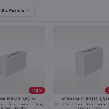
odľa:
Pozícia
10%
HML 100 (10-1,6) PD
Silka HMLF 100 (12-1,6)
3 mm (šírka x výška x dĺžka),
100 x 249 x 333 mm (šírka x výška x
 = Pero + Drážka
PD = Pero + Drážka