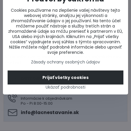
- k dodávke tvárnic Ytong je možné si objednať aj
Cookies používame na zlepšenie vašej návštevy tejto
vykládku hydraulickou rukou.
webovej stránky, analýzu jej výkonnosti a
zhromažďovanie údajov o jej používaní. Na tento účel
(Odporúčame vlastnú vykládku JCB, bagrom s vidlami,
môžeme použiť nástroje a služby tretích strán a
alebo VZV)
zhromaždené údaje sa môžu preniesť k partnerom v EÚ,
USA alebo iných krajinách. Kliknutím na „Prijať všetky
Vykládka materiálu z vozidla s hydraulickou rukou je
cookies“ vyjadrujete svoj súhlas s týmto spracovaním.
spoplatnená 184,5 s DPH/kamion.
Nižšie môžete nájsť podrobné informácie alebo upraviť
svoje preferencie.
6. Náradie Ytong dodávame len spolu s objednávkou
Zásady ochrany osobných údajov
muriva!
Prijať všetky cookies
0917 969 003
Technické poradenstvo
Ukázať podrobnosti
0948 987 787
Informácie k objednávkam
Po - Pi 8:00-15:00
info​@lacnestavanie​.sk