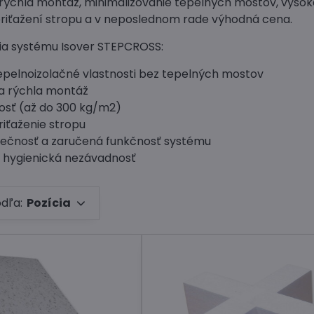
rýchla montáž, minimalizovanie tepelných mostov, vyso
iťažení stropu a v neposlednom rade výhodná cena.
ia systému Isover STEPCROSS:
tepelnoizolačné vlastnosti bez tepelných mostov
a rýchla montáž
osť (až do 300 kg/m2)
riťaženie stropu
ečnosť a zaručená funkčnosť systému
a hygienická nezávadnosť
odľa:
Pozícia