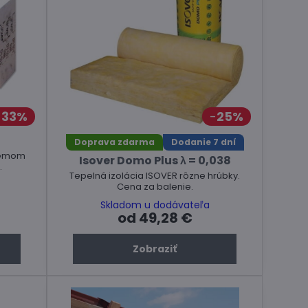
33%
25%
Doprava zdarma
Dodanie 7 dní
Isover Domo Plus λ = 0,038
.
Tepelná izolácia ISOVER rôzne hrúbky.
Cena za balenie.
Skladom u dodávateľa
od 49,28 €
Zobraziť