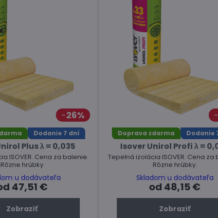
26%
zdarma
Dodanie 7 dní
Doprava zdarma
Dodanie 7
nirol Plus λ = 0,035
Isover Unirol Profi λ = 0
cia ISOVER. Cena za balenie.
Tepelná izolácia ISOVER. Cena za 
Rôzne hrúbky
Rôzne hrúbky.
dom u dodávateľa
Skladom u dodávateľa
od 47,51 €
od 48,15 €
Zobraziť
Zobraziť