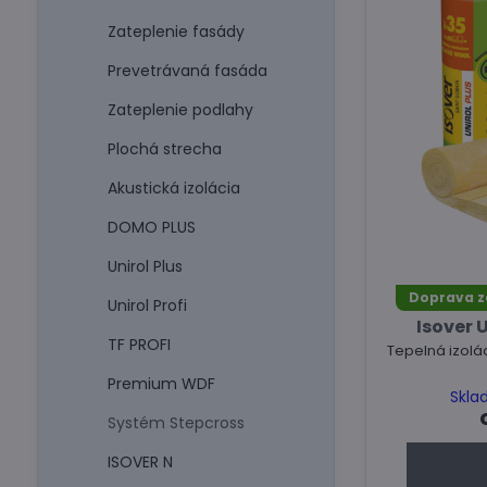
Zateplenie fasády
Prevetrávaná fasáda
Zateplenie podlahy
Plochá strecha
Akustická izolácia
DOMO PLUS
Unirol Plus
Doprava 
Unirol Profi
Isover U
TF PROFI
Tepelná izolá
Premium WDF
Skla
Systém Stepcross
ISOVER N