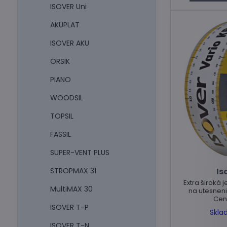
ISOVER Uni
AKUPLAT
ISOVER AKU
ORSIK
PIANO
WOODSIL
TOPSIL
FASSIL
SUPER-VENT PLUS
STROPMAX 31
Is
Extra široká
MultiMAX 30
na utesnen
Cen
ISOVER T-P
Skla
ISOVER T-N