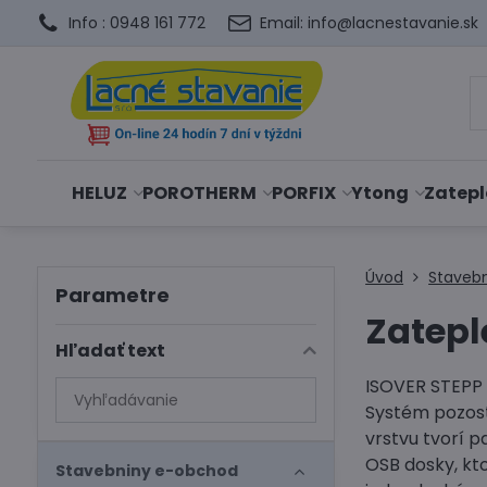
Info : 0948 161 772
Email: info@lacnestavanie.sk
HELUZ
POROTHERM
PORFIX
Ytong
Zatepl
Úvod
Staveb
Parametre
Zatepl
Hľadať text
ISOVER STEPP 
Prehľadať
Systém pozost
výsledky
vrstvu tvorí 
filtra
OSB dosky, kt
fulltextom
Stavebniny e-obchod