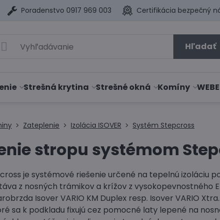
Poradenstvo 0917 969 003
Certifikácia bezpečný n
Hľadať
enie
Strešná krytina
Strešné okná
Komíny
WEBE
niny
Zateplenie
Izolácia ISOVER
Systém Stepcross
enie stropu systémom Step
cross je systémové riešenie určené na tepelnú izoláciu
áva z nosných trámikov a krížov z vysokopevnostného EPS 
parobrzda Isover VARIO KM Duplex resp. Isover VARIO Xtr
oré sa k podkladu fixujú cez pomocné laty lepené na nos