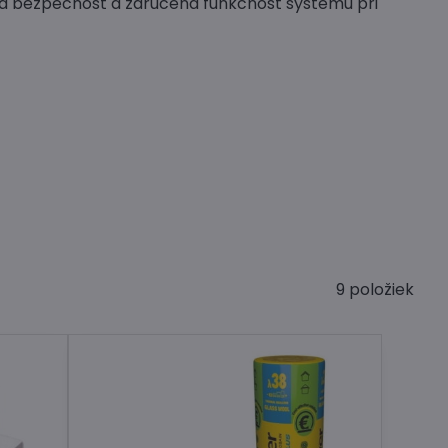
ká bezpečnost a zaručená funkčnosť systému pri
9
položiek