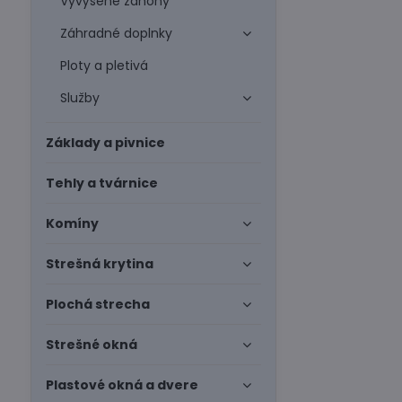
Vyvýšené záhony
Záhradné doplnky
Ploty a pletivá
Služby
Základy a pivnice
Tehly a tvárnice
Komíny
Strešná krytina
Plochá strecha
Strešné okná
Plastové okná a dvere