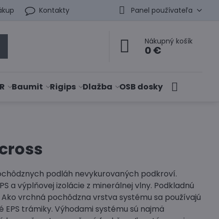
ákup
Kontakty
Panel používateľa
Nákupný košík
0 €
R
Baumit
Rigips
Dlažba
OSB dosky
cross
 pochôdznych podláh nevykurovaných podkroví.
a výplňovej izolácie z minerálnej vlny. Podkladnú
a. Ako vrchná pochôdzna vrstva systému sa používajú
né EPS trámiky. Výhodami systému sú najmä