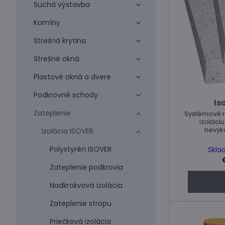
Suchá výstavba
Komíny
Strešná krytina
Strešné okná
Plastové okná a dvere
Podkrovné schody
Is
Zateplenie
Systémové r
izoláci
nevyk
Izolácia ISOVER
Polystyrén ISOVER
Skla
Zateplenie podkrovia
Nadkrokvová izolácia
Zateplenie stropu
Priečková izolácia