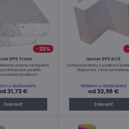
33%
over EPS Tram
Isover EPS Kríž
iešenie určene na tepelnú
Izolácia podlahy v podkroví systémom
u pochôdznych podláh
Stepcross. Cena za balenie
urovaných podkroví.
dom u dodávateľa
Skladom u dodávateľa
od 31,73 €
od 32,96 €
Zobraziť
Zobraziť