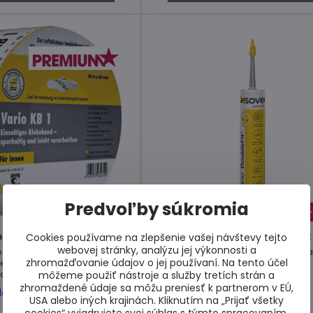
Predvoľby súkromia
25%
over Vario KB1
Isover Vario DoubleFit
Cookies používame na zlepšenie vašej návštevy tejto
webovej stránky, analýzu jej výkonnosti a
 jednostranná lepiaca páska
Tesniaci tmel pre vzduchotesné n
zhromažďovanie údajov o jej používaní. Na tento účel
ie spojov klíma membrán.
. Cena za balenie 310 ml.
a za balenie 40m.
môžeme použiť nástroje a služby tretích strán a
zhromaždené údaje sa môžu preniesť k partnerom v EÚ,
dom u dodávateľa
Skladom u dodávateľa
USA alebo iných krajinách. Kliknutím na „Prijať všetky
35,24 €
10,42 €