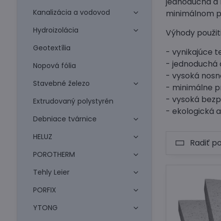
jednoduchá a 
Kanalizácia a vodovod
minimálnom pr
Hydroizolácia
Výhody použit
Geotextília
- vynikajúce 
- jednoduchá 
Nopová fólia
- vysoká nosn
Stavebné železo
- minimálne p
- vysoká bezp
Extrudovaný polystyrén
- ekologická 
Debniace tvárnice
HELUZ
Radiť p
POROTHERM
Tehly Leier
PORFIX
YTONG