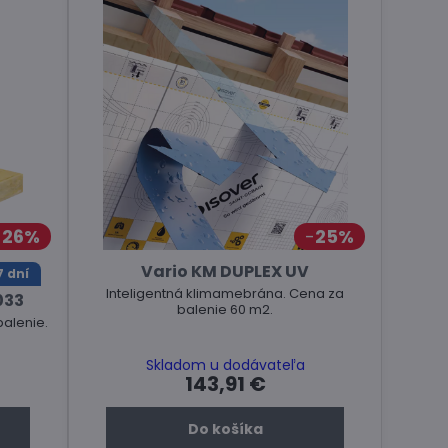
26%
25%
Vario KM DUPLEX UV
 dní
Inteligentná klimamebrána. Cena za
,033
balenie 60 m2.
balenie.
Skladom u dodávateľa
143,91 €
Do košíka