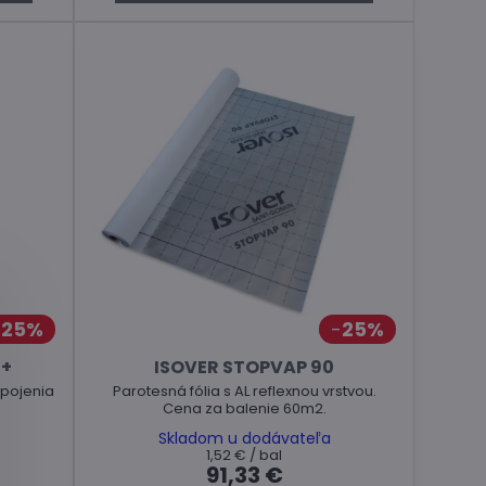
25%
25%
 +
ISOVER STOPVAP 90
apojenia
Parotesná fólia s AL reflexnou vrstvou.
Cena za balenie 60m2.
Skladom u dodávateľa
1,52 €
/ bal
91,33 €