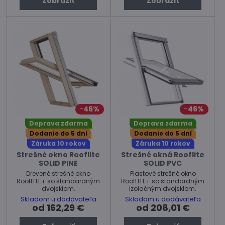
Zobraziť
Zobraziť
46%
46%
Doprava zdarma
Doprava zdarma
Dodanie do 5 dní
Dodanie do 5 dní
Záruka 10 rokov
Záruka 10 rokov
Strešné okno Rooflite
Strešné okná Rooflite
SOLID PINE
SOLID PVC
Drevené strešné okno
Plastové strešné okno
RoofLITE+ so štandardným
RoofLITE+ so štandardným
dvojsklom.
izolačným dvojsklom.
Skladom u dodávateľa
Skladom u dodávateľa
od 162,29 €
od 208,01 €