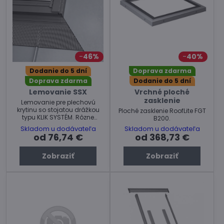
46%
40%
Dodanie do 5 dní
Doprava zdarma
Doprava zdarma
Dodanie do 5 dní
Lemovanie SSX
Vrchné ploché
zasklenie
Lemovanie pre plechovú
krytinu so stojatou drážkou
Ploché zasklenie RoofLite FGT
typu KLIK SYSTÉM. Rôzne
B200.
rozmery.
Skladom u dodávateľa
Skladom u dodávateľa
od 76,74 €
od 368,73 €
Zobraziť
Zobraziť