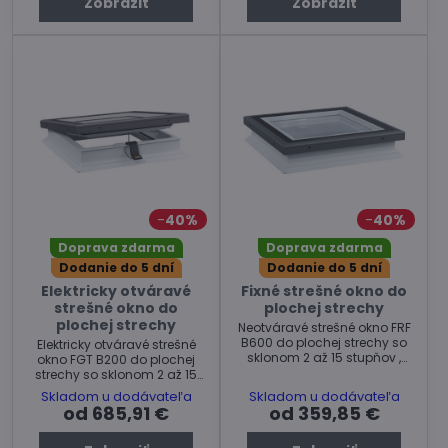
Zobraziť
Zobraziť
40%
40%
Doprava zdarma
Doprava zdarma
Dodanie do 5 dní
Dodanie do 5 dní
Elektricky otváravé
Fixné strešné okno do
strešné okno do
plochej strechy
plochej strechy
Neotváravé strešné okno FRF
B600 do plochej strechy so
Elektricky otváravé strešné
sklonom 2 až 15 stupňov ,
okno FGT B200 do plochej
vhodné do obytných a
strechy so sklonom 2 až 15
zateplených priestorov.
stupňov , vhodné do
Skladom u dodávateľa
Skladom u dodávateľa
obytných a zateplených
od 685,91 €
od 359,85 €
priestorov.