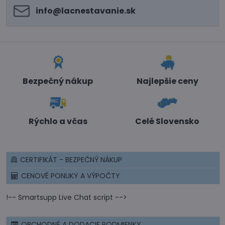
info​@lacnestavanie​.sk
Bezpečný nákup
Najlepšie ceny
Rýchlo a včas
Celé Slovensko
CERTIFIKÁT - BEZPEČNÝ NÁKUP
CENOVÉ PONUKY A VÝPOČTY
!-- Smartsupp Live Chat script -->
OBCHODNÉ A DODACIE PODMIENKY