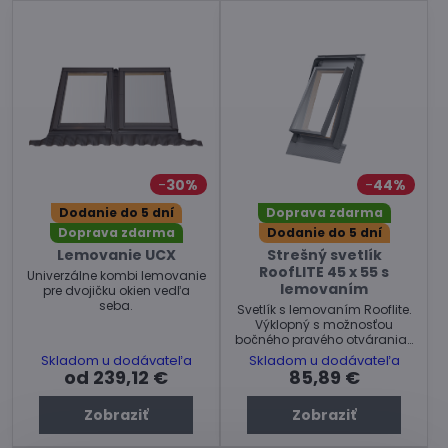
30%
44%
Dodanie do 5 dní
Doprava zdarma
Doprava zdarma
Dodanie do 5 dní
Lemovanie UCX
Strešný svetlík
RoofLITE 45 x 55 s
Univerzálne kombi lemovanie
lemovaním
pre dvojičku okien vedľa
seba.
Svetlík s lemovaním Rooflite.
Výklopný s možnosťou
bočného pravého otvárania .
Farba : šedá
Skladom u dodávateľa
Skladom u dodávateľa
od 239,12 €
85,89 €
Zobraziť
Zobraziť