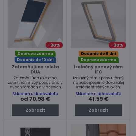
30%
30%
Doprava zdarma
Dodanie do 5 dní
Dodanie do 10 dní
Doprava zdarma
Zatemňujúca roleta
Izolačný penový rám
DUA
IFC
Zatemňujúca roleta na
Izolačný rám z peny určený
zatemnenie izby počas dňa v
na zabezpečenie dokonalej
dvoch farbách a viacerých
izolácie strešných okien.
rozmeroch.
Skladom u dodávateľa
Skladom u dodávateľa
od 70,98 €
41,59 €
Zobraziť
Zobraziť