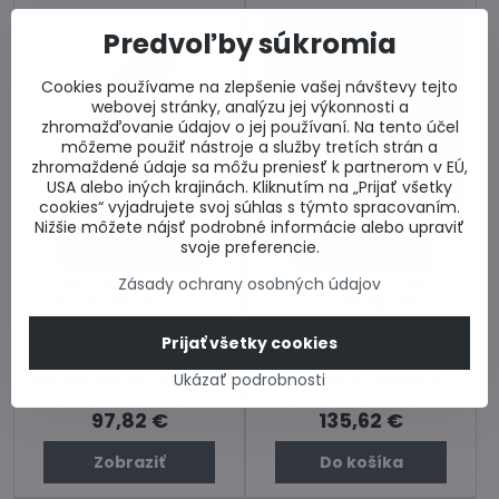
Predvoľby súkromia
Cookies používame na zlepšenie vašej návštevy tejto
webovej stránky, analýzu jej výkonnosti a
zhromažďovanie údajov o jej používaní. Na tento účel
môžeme použiť nástroje a služby tretích strán a
zhromaždené údaje sa môžu preniesť k partnerom v EÚ,
USA alebo iných krajinách. Kliknutím na „Prijať všetky
44%
44%
cookies“ vyjadrujete svoj súhlas s týmto spracovaním.
Nižšie môžete nájsť podrobné informácie alebo upraviť
Doprava zdarma
Doprava zdarma
svoje preferencie.
Dodanie do 5 dní
Dodanie do 5 dní
Zásady ochrany osobných údajov
Strešný svetlík
Strešný svetlík
RoofLITE 45 x 73 s
RoofLITE 65 x 65 s
lemovaním
lemovaním
Prijať všetky cookies
Svetlík s lemovaním Rooflite.
Svetlík s lemovaním Rooflite s
Výklopný s možnosťou
bočným pravým otváraním
Ukázať podrobnosti
bočného pravého otvárania
a aretačnou poistkou s
Farba: šedá, červená
možnosťou bočného ľavého
Skladom u dodávateľa
Skladom u dodávateľa
otvárania. Farba: šedá
97,82 €
135,62 €
Zobraziť
Do košíka