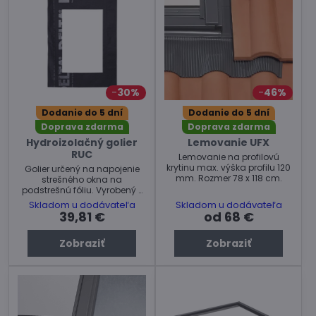
30%
46%
Dodanie do 5 dní
Dodanie do 5 dní
Doprava zdarma
Doprava zdarma
Hydroizolačný golier
Lemovanie UFX
RUC
Lemovanie na profilovú
krytinu max. výška profilu 120
Golier určený na napojenie
mm. Rozmer 78 x 118 cm.
strešného okna na
podstrešnú fóliu. Vyrobený z
jedného kusu bez spojov
Skladom u dodávateľa
Skladom u dodávateľa
zaručuje 100% vodotesnosť.
39,81 €
od 68 €
Zobraziť
Zobraziť