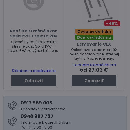
46%
Rooflite strešné okno
Dodanie do 5 dní
Solid PVC + roleta RHA
Doprava zdarma
Špeciálny balíček Rooflite
Lemovanie CLX
strešné okno Solid PVC +
Oplechovanie pre montáž
roleta RHA za výhodnú cenu.
okien do falcovanej strešnej
krytiny. Rôzne rozmery.
Skladom u dodávateľa
od 27,03 €
Skladom u dodávateľa
Zobraziť
Zobraziť
0917 969 003
Technické poradenstvo
0948 987 787
Informácie k objednávkam
Po - Pi 8:00-15:00