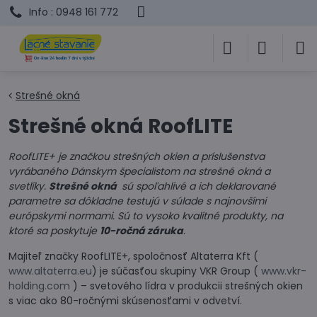
Info : 0948 161 772
Strešné okná
Strešné okná RoofLITE
RoofLITE+ je značkou strešných okien a príslušenstva
vyrábaného Dánskym špecialistom na strešné okná a
svetlíky.
Strešné okná
sú spoľahlivé a ich deklarované
parametre sa dôkladne testujú v súlade s najnovšími
európskymi normami. Sú to vysoko kvalitné produkty, na
ktoré sa poskytuje
10-ročná záruka
.
Majiteľ značky RoofLITE+, spoločnosť Altaterra Kft (
www.altaterra.eu
) je súčasťou skupiny VKR Group (
www.vkr-
holding.com
) – svetového lídra v produkcii strešných okien
s viac ako 80-ročnými skúsenosťami v odvetví.