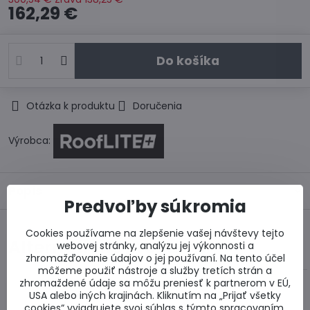
162,29 €
Do košíka
Otázka k produktu
Doručenia
Výrobca:
Popis
Predvoľby súkromia
Cookies používame na zlepšenie vašej návštevy tejto
Alternatívne produkty
webovej stránky, analýzu jej výkonnosti a
zhromažďovanie údajov o jej používaní. Na tento účel
môžeme použiť nástroje a služby tretích strán a
zhromaždené údaje sa môžu preniesť k partnerom v EÚ,
USA alebo iných krajinách. Kliknutím na „Prijať všetky
cookies“ vyjadrujete svoj súhlas s týmto spracovaním.