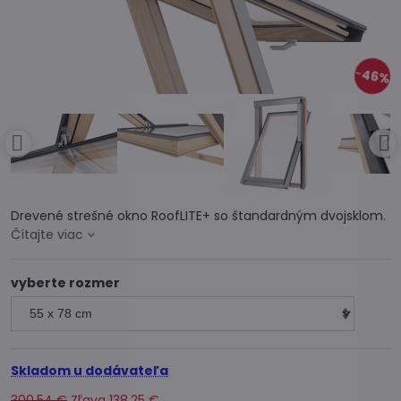
46%
Drevené strešné okno RoofLITE+ so štandardným dvojsklom.
Čítajte viac
vyberte rozmer
Skladom u dodávateľa
300,54 €
Zľava
138,25 €