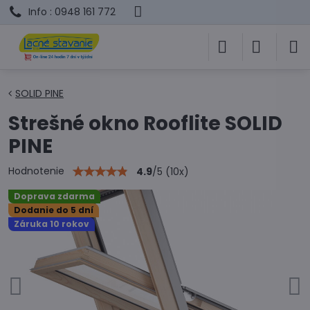
Info : 0948 161 772
SOLID PINE
Strešné okno Rooflite SOLID
PINE
Hodnotenie
4.9
/
5
(
10
x)
Doprava zdarma
Dodanie do 5 dní
Záruka 10 rokov