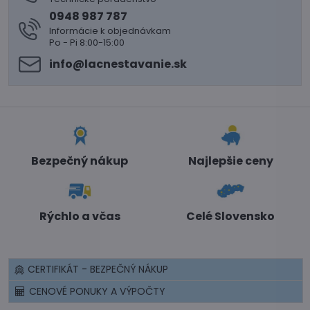
0948 987 787
Informácie k objednávkam
Po - Pi 8:00-15:00
info​@lacnestavanie​.sk
Bezpečný nákup
Najlepšie ceny
Rýchlo a včas
Celé Slovensko
CERTIFIKÁT - BEZPEČNÝ NÁKUP
CENOVÉ PONUKY A VÝPOČTY