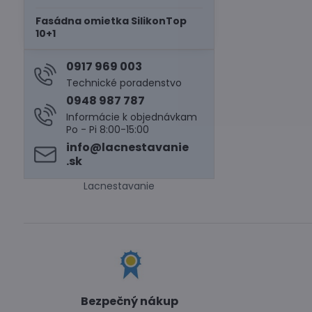
Fasádna omietka SilikonTop
10+1
0917 969 003
Technické poradenstvo
0948 987 787
Informácie k objednávkam
Po - Pi 8:00-15:00
info​@lacnestavanie​
.sk
Lacnestavanie
Bezpečný nákup