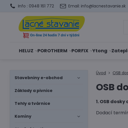
Info : 0948 161 772
Email: info@lacnestavanie.sk
HELUZ
POROTHERM
PORFIX
Ytong
Zatepl
Úvod
OSB do
Stavebniny e-obchod
OSB do
Základy a pivnice
1. OSB dosky
Tehly a tvárnice
Dodací termín
Komíny