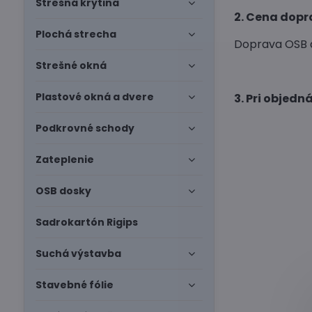
Strešná krytina
2. Cena dopr
Plochá strecha
Doprava OSB d
Strešné okná
Plastové okná a dvere
3. Pri objed
Podkrovné schody
Zateplenie
OSB dosky
Sadrokartón Rigips
Suchá výstavba
Stavebné fólie