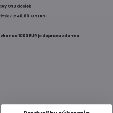
avy OSB dosiek
osiek je
40,60 € s DPH
.
návke nad 1000 EUR je doprava zdarma