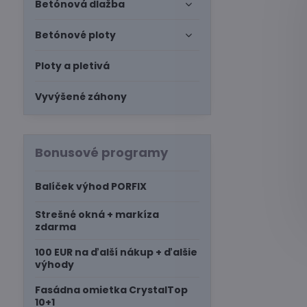
Betónová dlažba
Betónové ploty
Ploty a pletivá
Vyvýšené záhony
Bonusové programy
Balíček výhod PORFIX
Strešné okná + markíza
zdarma
100 EUR na ďalší nákup + ďalšie
výhody
Fasádna omietka CrystalTop
10+1