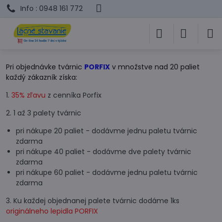
Info : 0948 161 772
Pri objednávke tvárnic
PORFIX
v množstve nad 20 paliet
každý zákazník získa:
1.
35% zľavu
z cenníka Porfix
2. 1 až 3 palety tvárnic
pri nákupe 20 paliet - dodávme jednu paletu tvárnic
zdarma
pri nákupe 40 paliet - dodávme dve palety tvárnic
zdarma
pri nákupe 60 paliet - dodávme jednu paletu tvárnic
zdarma
3. Ku každej objednanej palete tvárnic dodáme 1ks
originálneho lepidla PORFIX