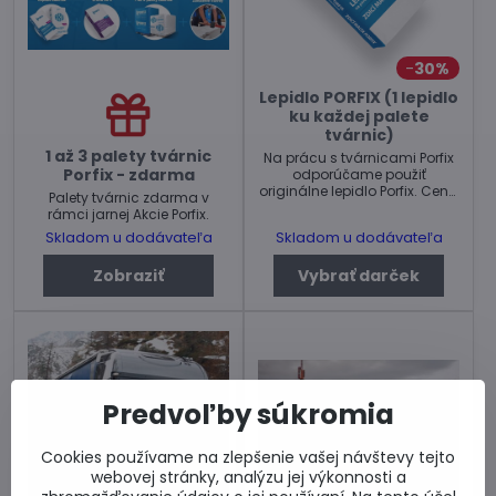
30%
Lepidlo PORFIX (1 lepidlo
ku každej palete
tvárnic)
1 až 3 palety tvárnic
Na prácu s tvárnicami Porfix
Porfix - zdarma
odporúčame použiť
originálne lepidlo Porfix. Cena
Palety tvárnic zdarma v
za balenie 20kg.
rámci jarnej Akcie Porfix.
Skladom u dodávateľa
Skladom u dodávateľa
Zobraziť
Vybrať darček
Predvoľby súkromia
Cookies používame na zlepšenie vašej návštevy tejto
webovej stránky, analýzu jej výkonnosti a