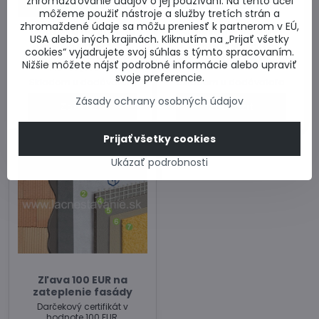
zhromažďovanie údajov o jej používaní. Na tento účel
môžeme použiť nástroje a služby tretích strán a
zhromaždené údaje sa môžu preniesť k partnerom v EÚ,
Doprava na stavbu
Založenie stavby
USA alebo iných krajinách. Kliknutím na „Prijať všetky
Doprava stavebného
Založenie stavby pri
cookies“ vyjadrujete svoj súhlas s týmto spracovaním.
materiálu PORFIX priamo na
objednávke tvárnic PORFIX.
Nižšie môžete nájsť podrobné informácie alebo upraviť
stavbu(bez HR).
svoje preferencie.
Skladom u dodávateľa
Skladom u dodávateľa
Zásady ochrany osobných údajov
Zobraziť
Zobraziť
Prijať všetky cookies
Ukázať podrobnosti
Zľava 100 EUR na
zateplenie fasády
Darčekový certifikát v
hodnote 100 EUR.