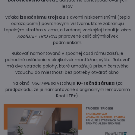
borovicového dreva
z udržateľne obhospodarovaných
lesov.
Vďaka
izolačnému trojsklu
s dvomi nízkoemisnými (teplo
odrážajúcimi) povrchovými vrstvami, ktoré zabraňujú
tepelným stratám v zime, a tvrdenej vonkajšej tabuli je
okno
RoofLITE+ TRIO PINE
pripravené čeliť akýmkoľvek
podmienkam.
Rukoväť namontovaná v spodnej časti rámu zaisťuje
pohodlné ovládanie v akejkoľvek montážnej výške. Rukoväť
má dve vetracie polohy, ktoré umožňujú prísun čerstvého
vzduchu do miestnosti bez potreby otvárať okno.
Na okná
TRIO PINE
sa vzťahuje
10-ročná záruka
(za
predpokladu, že je namontované s originálnym lemovaním
RoofLITE+).