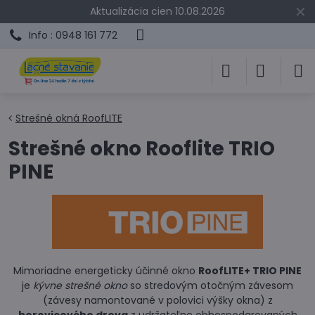
✕
Aktualizácia cien 10.08.2026
Info : 0948 161 772
Strešné okná RoofLITE
Strešné okno Rooflite TRIO
PINE
Mimoriadne energeticky účinné okno
RoofLITE+ TRIO PINE
je
kývne strešné okno
so stredovým otočným závesom
(závesy namontované v polovici výšky okna) z