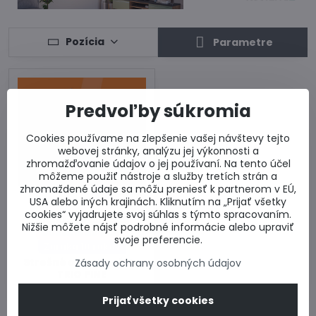
Pozícia
Parametre
Predvoľby súkromia
Cookies používame na zlepšenie vašej návštevy tejto
webovej stránky, analýzu jej výkonnosti a
zhromažďovanie údajov o jej používaní. Na tento účel
môžeme použiť nástroje a služby tretích strán a
zhromaždené údaje sa môžu preniesť k partnerom v EÚ,
43%
USA alebo iných krajinách. Kliknutím na „Prijať všetky
cookies“ vyjadrujete svoj súhlas s týmto spracovaním.
Doprava zdarma
Nižšie môžete nájsť podrobné informácie alebo upraviť
Dodanie do 5 dní
svoje preferencie.
Záruka 10 rokov
Strešné okno Rooflite
Zásady ochrany osobných údajov
TRIO PINE
Drevené strešné okno
RoofLITE+ s izolačným
Prijať všetky cookies
trosklom.