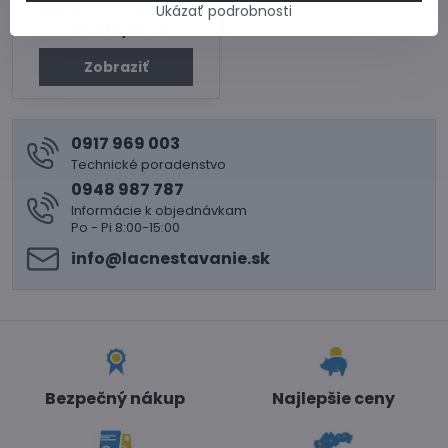
Ukázať podrobnosti
Skladom u dodávateľa
od 219,02 €
Zobraziť
0917 969 003
Technické poradenstvo
0948 987 787
Informácie k objednávkam
Po - Pi 8:00-15:00
info​@lacnestavanie​.sk
Bezpečný nákup
Najlepšie ceny