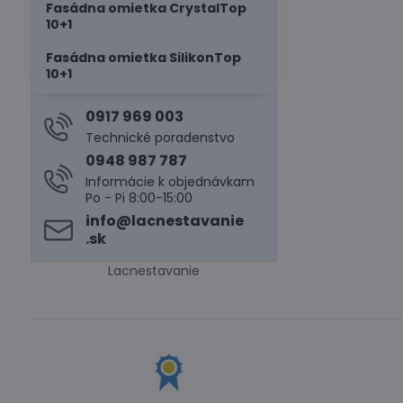
Fasádna omietka CrystalTop
10+1
Fasádna omietka SilikonTop
10+1
0917 969 003
Technické poradenstvo
0948 987 787
Informácie k objednávkam
Po - Pi 8:00-15:00
info​@lacnestavanie​
.sk
Lacnestavanie