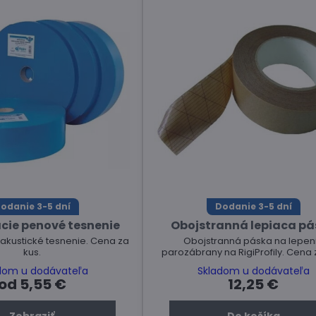
odanie 3-5 dní
Dodanie 3-5 dní
acie penové tesnenie
Obojstranná lepiaca p
kustické tesnenie. Cena za
Obojstranná páska na lepen
kus.
parozábrany na RigiProfily. Cena 
dom u dodávateľa
Skladom u dodávateľa
od 5,55 €
12,25 €