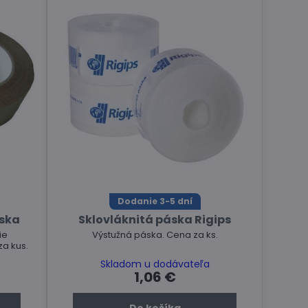
Dodanie 3-5 dní
áska
Sklovláknitá páska Rigips
ie
Výstužná páska. Cena za ks.
za kus.
Skladom u dodávateľa
1,06 €