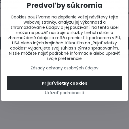
Klzná páska
Akrylový tmel
Predvoľby súkromia
ia páska. Cena za kus.
Špárovací tmel na finálnu úprav
medzi sadrokartónovou a nadväz
Cookies používame na zlepšenie vašej návštevy tejto
konštrukciou. Cena za kus.
webovej stránky, analýzu jej výkonnosti a
dom u dodávateľa
Skladom u dodávateľa
zhromažďovanie údajov o jej používaní. Na tento účel
16,81 €
3,73 €
môžeme použiť nástroje a služby tretích strán a
zhromaždené údaje sa môžu preniesť k partnerom v EÚ,
USA alebo iných krajinách. Kliknutím na „Prijať všetky
Do košíka
Do košíka
cookies“ vyjadrujete svoj súhlas s týmto spracovaním.
Nižšie môžete nájsť podrobné informácie alebo upraviť
svoje preferencie.
Zásady ochrany osobných údajov
Prijať všetky cookies
Ukázať podrobnosti