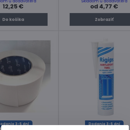
dom u dodávateľa
Skladom u dodávateľa
12,25 €
od 4,77 €
Do košíka
Zobraziť
odanie 3-5 dní
Dodanie 3-5 dní