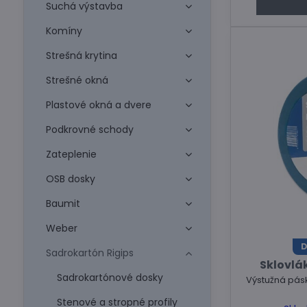
Suchá výstavba
Komíny
Strešná krytina
Strešné okná
Plastové okná a dvere
Podkrovné schody
Zateplenie
OSB dosky
Baumit
Weber
D
Sadrokartón Rigips
Sklovlá
Sadrokartónové dosky
Výstužná pásk
Stenové a stropné profily