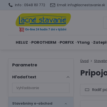
Info : 0948 161 772
Email: info@lacnestavanie.sk
HELUZ
POROTHERM
PORFIX
Ytong
Zatepl
Úvod
Staveb
Parametre
Pripoj
Hľadať text
Prehľadať
Radiť p
výsledky
filtra
fulltextom
Stavebniny e-obchod