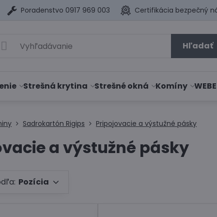
Poradenstvo 0917 969 003
Certifikácia bezpečný n
Hľadať
enie
Strešná krytina
Strešné okná
Komíny
WEBE
niny
Sadrokartón Rigips
Pripojovacie a výstužné pásky
ovacie a výstužné pásky
odľa:
Pozícia