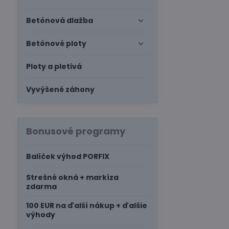
Betónová dlažba
Betónové ploty
Ploty a pletivá
Vyvýšené záhony
Bonusové programy
Balíček výhod PORFIX
Strešné okná + markíza
zdarma
100 EUR na ďalší nákup + ďalšie
výhody