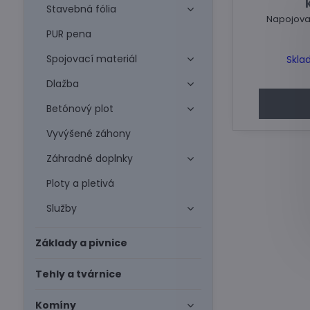
Stavebná fólia
Napojovac
PUR pena
Spojovací materiál
Skla
Dlažba
Betónový plot
Vyvýšené záhony
Záhradné doplnky
Ploty a pletivá
Služby
Základy a pivnice
Tehly a tvárnice
Komíny