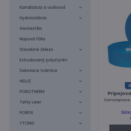
Kanalizácia a vodovod
Hydroizolácia
Geotextília
Nopová fólia
Stavebné železo
Extrudovaný polystyrén
Debniace tvárnice
HELUZ
D
POROTHERM
Pripojov
Samolepiace a
Tehly Leier
Skla
PORFIX
YTONG