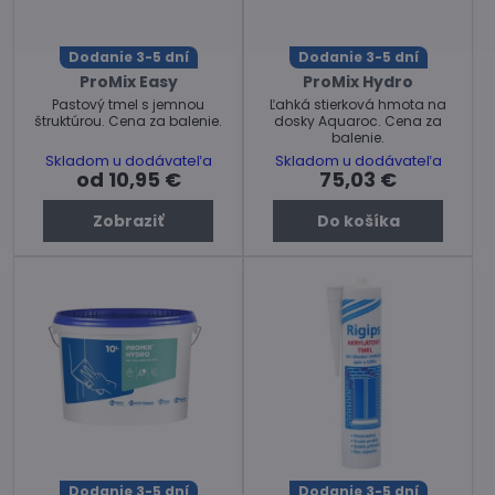
Dodanie 3-5 dní
Dodanie 3-5 dní
ProMix Easy
ProMix Hydro
Pastový tmel s jemnou
Ľahká stierková hmota na
štruktúrou. Cena za balenie.
dosky Aquaroc. Cena za
balenie.
Skladom u dodávateľa
Skladom u dodávateľa
od 10,95 €
75,03 €
Zobraziť
Do košíka
Dodanie 3-5 dní
Dodanie 3-5 dní