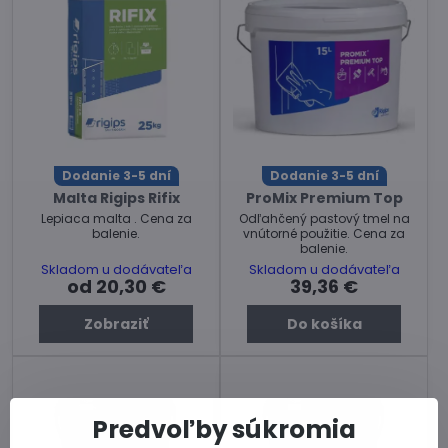
Dodanie 3-5 dní
Dodanie 3-5 dní
Malta Rigips Rifix
ProMix Premium Top
Lepiaca malta . Cena za
Odľahčený pastový tmel na
balenie.
vnútorné použitie. Cena za
balenie.
Skladom u dodávateľa
Skladom u dodávateľa
od 20,30 €
39,36 €
Zobraziť
Do košíka
Predvoľby súkromia