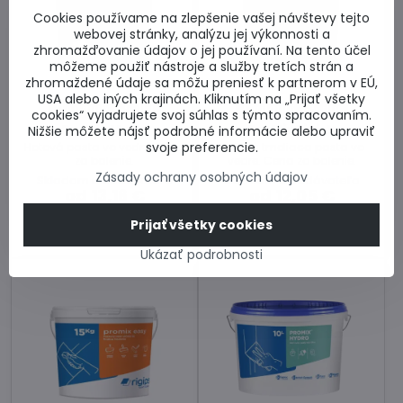
Cookies používame na zlepšenie vašej návštevy tejto
webovej stránky, analýzu jej výkonnosti a
zhromažďovanie údajov o jej používaní. Na tento účel
môžeme použiť nástroje a služby tretích strán a
zhromaždené údaje sa môžu preniesť k partnerom v EÚ,
USA alebo iných krajinách. Kliknutím na „Prijať všetky
Dodanie 3-5 dní
Dodanie 3-5 dní
cookies“ vyjadrujete svoj súhlas s týmto spracovaním.
ProMix Mega
ProMix Finish
Nižšie môžete nájsť podrobné informácie alebo upraviť
svoje preferencie.
Hotová pasta vo vedre. Cena
Hotová tmeliaca pasta vo
za balenie.
vedre. Cena za balenie.
Zásady ochrany osobných údajov
Skladom u dodávateľa
Skladom u dodávateľa
od 13,16 €
od 12,05 €
Prijať všetky cookies
Zobraziť
Zobraziť
Ukázať podrobnosti