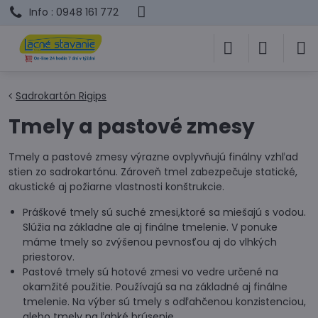
Info : 0948 161 772
Sadrokartón Rigips
Tmely a pastové zmesy
Tmely a pastové zmesy výrazne ovplyvňujú finálny vzhľad
stien zo sadrokartónu. Zároveň tmel zabezpečuje statické,
akustické aj požiarne vlastnosti konštrukcie.
Práškové tmely sú suché zmesi,ktoré sa miešajú s vodou.
Slúžia na základne ale aj finálne tmelenie. V ponuke
máme tmely so zvýšenou pevnosťou aj do vlhkých
priestorov.
Pastové tmely sú hotové zmesi vo vedre určené na
okamžité použitie. Používajú sa na základné aj finálne
tmelenie. Na výber sú tmely s odľahčenou konzistenciou,
alebo tmely na ľahké brúsenie.