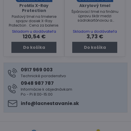
ProMix X-Ray
Akrylový tmel
Protection
Špárovací tmel na finálnu
úpravu škár medzi
Pastový tmel na tmelenie
sadrokartónovou a
spojov dosiek X-Ray
nadväzujúcou konštrukciou.
Protection . Cena za balenie.
Cena za kus.
Skladom u dodávateľa
Skladom u dodávateľa
120,54 €
3,73 €
Do košíka
Do košíka
0917 969 003
Technické poradenstvo
0948 987 787
Informácie k objednávkam
Po - Pi 8:00-15:00
info​@lacnestavanie​.sk