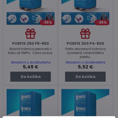
35%
35%
PORFIX 250 P6-650
PORFIX 300 P4-600
Nosná tvárnica pevnosti v
Porfix obvodová tvárnica
tlaku až 6MPa . Cena za kus.
vyrobená z kremičitého
piesku.
Skladom u dodávateľa
Skladom u dodávateľa
5,49 €
5,52 €
Do košíka
Do košíka