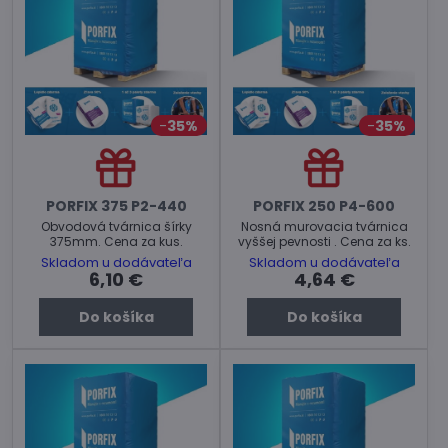
35%
35%
PORFIX 375 P2-440
PORFIX 250 P4-600
Obvodová tvárnica šírky
Nosná murovacia tvárnica
375mm. Cena za kus.
vyššej pevnosti . Cena za ks.
Skladom u dodávateľa
Skladom u dodávateľa
6,10 €
4,64 €
Do košíka
Do košíka