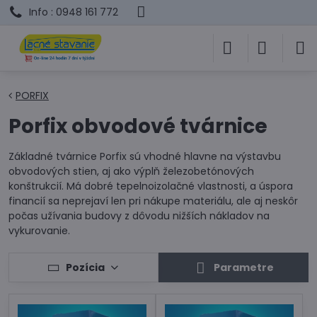
Info : 0948 161 772
PORFIX
Porfix obvodové tvárnice
Základné tvárnice Porfix sú vhodné hlavne na výstavbu
obvodových stien, aj ako výplň železobetónových
konštrukcií. Má dobré tepelnoizolačné vlastnosti, a úspora
financií sa neprejaví len pri nákupe materiálu, ale aj neskôr
počas užívania budovy z dôvodu nižších nákladov na
vykurovanie.
Pozícia
Parametre