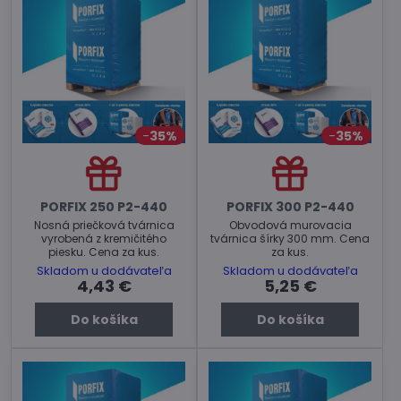
35%
35%
PORFIX 250 P2-440
PORFIX 300 P2-440
Nosná priečková tvárnica
Obvodová murovacia
vyrobená z kremičitého
tvárnica šírky 300 mm. Cena
piesku. Cena za kus.
za kus.
Skladom u dodávateľa
Skladom u dodávateľa
4,43 €
5,25 €
Do košíka
Do košíka