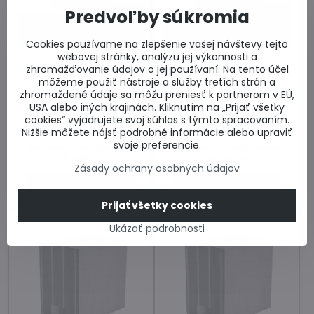
Predvoľby súkromia
35%
35%
Cookies používame na zlepšenie vašej návštevy tejto
webovej stránky, analýzu jej výkonnosti a
zhromažďovanie údajov o jej používaní. Na tento účel
môžeme použiť nástroje a služby tretích strán a
zhromaždené údaje sa môžu preniesť k partnerom v EÚ,
PORFIX 300 P6-650
PORFIX 375 P4-600
USA alebo iných krajinách. Kliknutím na „Prijať všetky
Porfix obvodová tvárnica s
Porfix obvodová tvárnica
cookies“ vyjadrujete svoj súhlas s týmto spracovaním.
vyššou pevnosťou 6 Mpa.
vyrobená z kremičitého
Nižšie môžete nájsť podrobné informácie alebo upraviť
Cena za ks.
piesku.
svoje preferencie.
Skladom u dodávateľa
Skladom u dodávateľa
6,56 €
6,89 €
Zásady ochrany osobných údajov
Do košíka
Do košíka
Prijať všetky cookies
Ukázať podrobnosti