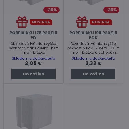
35%
35%
NOVINKA
NOVINKA
PORFIX AKU 175 P20/1,8
PORFIX AKU 199 P20/1,8
PD
PDK
Obvodová tvárnica vyššej
Obvodová tvárnica vyššej
pevnosti v tlaku 20MPa . PD =
pevnosti v tlaku 20MPa . PDK =
Pero + Drážka
Pero + Drážka a úchopové
kapsy.
Skladom u dodávateľa
Skladom u dodávateľa
2,05 €
2,33 €
Do košíka
Do košíka